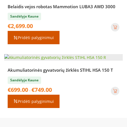
Belaidis vejos robotas Mammotion LUBA3 AWD 3000
Sandėlyje Kaune
€
2,699.00
Pridėti palyginimui
Akumuliatorinės gyvatvorių žirklės STIHL HSA 150 T
Sandėlyje Kaune
Price
€
699.00
€
749.00
–
range:
€699.00
Pridėti palyginimui
through
€749.00