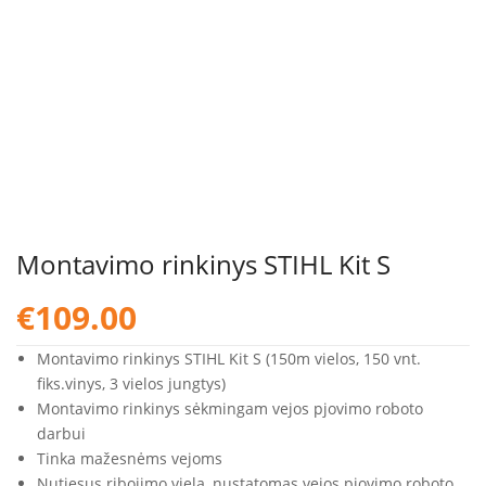
Montavimo rinkinys STIHL Kit S
€
109.00
Montavimo rinkinys STIHL Kit S (150m vielos, 150 vnt.
fiks.vinys, 3 vielos jungtys)
Montavimo rinkinys sėkmingam vejos pjovimo roboto
darbui
Tinka mažesnėms vejoms
Nutiesus ribojimo vielą, nustatomas vejos pjovimo roboto