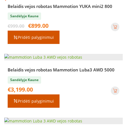
Belaidis vejos robotas Mammotion YUKA mini2 800
Sandėlyje Kaune
Original
Current
€
899.00
€
999.00
price
price
was:
is:
Pridėti palyginimui
€999.00.
€899.00.
Belaidis vejos robotas Mammotion Luba3 AWD 5000
Sandėlyje Kaune
€
3,199.00
Pridėti palyginimui