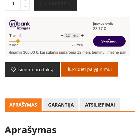
Į KREPŠELĮ
Įmokos dydis
28,77
€
−
+
12
mėn.
Trukmė:
Skaičiuoti
6
mėn.
72
mėn.
linantis
300,00
€, kai sutartis sudaroma
12
mėn. terminui, metinė palūkanų norma 
Pridėti palyginimui
Įsiminti produktą
APRAŠYMAS
GARANTIJA
ATSILIEPIMAI
Aprašymas