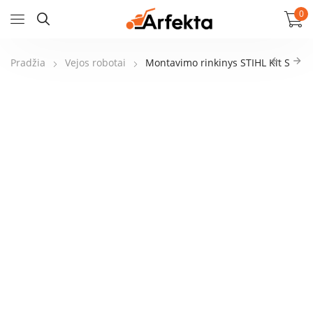
0
Pradžia
Vejos robotai
Montavimo rinkinys STIHL Kit S