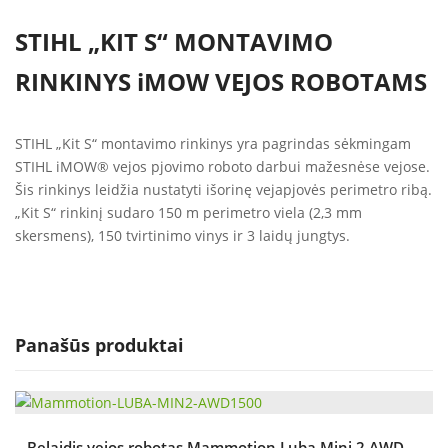
STIHL „KIT S“ MONTAVIMO
RINKINYS iMOW VEJOS ROBOTAMS
STIHL „Kit S“ montavimo rinkinys yra pagrindas sėkmingam
STIHL iMOW® vejos pjovimo roboto darbui mažesnėse vejose.
Šis rinkinys leidžia nustatyti išorinę vejapjovės perimetro ribą.
„Kit S“ rinkinį sudaro 150 m perimetro viela (2,3 mm
skersmens), 150 tvirtinimo vinys ir 3 laidų jungtys.
Panašūs produktai
Belaidis vejos robotas Mammotion Luba Mini 2 AWD