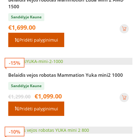
1500
Sandėlyje Kaune
€
1,699.00
Pridėti palyginimui
-15%
Belaidis vejos robotas Mammation Yuka mini2 1000
Sandėlyje Kaune
Original
Current
€
1,099.00
€
1,299.00
price
price
was:
is:
Pridėti palyginimui
€1,299.00.
€1,099.00.
-10%