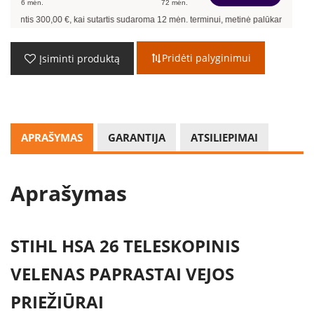
6
mėn.
72
mėn.
antis
300,00
€, kai sutartis sudaroma
12
mėn. terminui, metinė palūkanų norma –
13
Pridėti palyginimui
Įsiminti produktą
APRAŠYMAS
GARANTIJA
ATSILIEPIMAI
Aprašymas
STIHL HSA 26 TELESKOPINIS
VELENAS PAPRASTAI VEJOS
PRIEŽIŪRAI