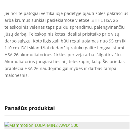
Jei norite patogiai vertikalioje padėtyje pjauti žolės pakraščius
arba krūmus sunkiai pasiekiamose vietose, STIHL HSA 26
teleskopinis velenas taps puikiu sprendimu, palengvinančiu
jūsų darbą. Teleskopinis kotas idealiai prisitaiko prie visų
darbo sąlygų. Koto ilgis gali būti reguliuojamas nuo 95 cm iki
110 cm. Dėl sklandžiai riedančių ratukų galite lengvai stumti
HSA 26 akumuliatorines žirkles per veją arba išilgai kraštų.
Akumuliatorius jungiasi tiesiai į teleskopinį kotą. Šis priedas
praplečia HSA 26 naudojimo galimybes ir darbas tampa
malonesnis.
Panašūs produktai