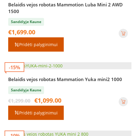
Belaidis vejos robotas Mammotion Luba Mini 2 AWD
1500
Sandėlyje Kaune
€
1,699.00
Pridėti palyginimui
-15%
Belaidis vejos robotas Mammation Yuka mini2 1000
Sandėlyje Kaune
Original
Current
€
1,099.00
€
1,299.00
price
price
was:
is:
Pridėti palyginimui
€1,299.00.
€1,099.00.
-10%