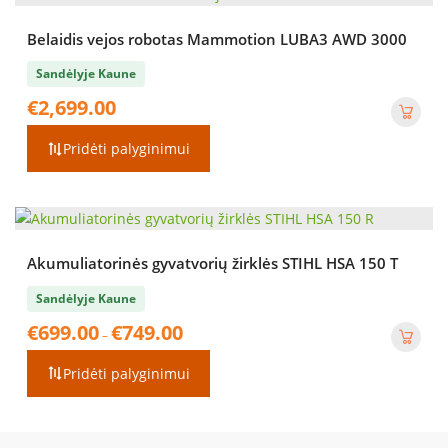
Belaidis vejos robotas Mammotion LUBA3 AWD 3000
Sandėlyje Kaune
€
2,699.00
Pridėti palyginimui
Akumuliatorinės gyvatvorių žirklės STIHL HSA 150 T
Sandėlyje Kaune
Price
€
699.00
€
749.00
–
range:
€699.00
Pridėti palyginimui
through
€749.00