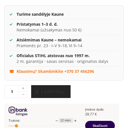
Turime sandėlyje Kaune
Pristatymas 1–3 d. d.
Nemokamai (užsakymas nuo 50 €)
Atsiėmimas Kaune – nemokamai
Pramonės pr. 23 · I–V 9–18, VI 9–14
Oficialus STIHL atstovas nuo 1997 m.
2 m. garantija · savas servisas · originalios dalys
Klausimų? Skambinkite +370 37 456296
Į KREPŠELĮ
Įmokos dydis
28,77
€
−
+
12
mėn.
Trukmė:
Skaičiuoti