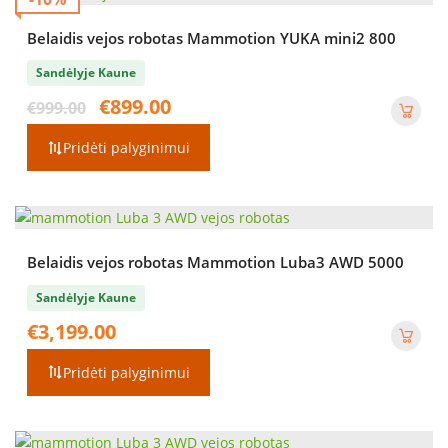
Belaidis vejos robotas Mammotion YUKA mini2 800
Sandėlyje Kaune
Original
Current
€
899.00
€
999.00
price
price
was:
is:
Pridėti palyginimui
€999.00.
€899.00.
Belaidis vejos robotas Mammotion Luba3 AWD 5000
Sandėlyje Kaune
€
3,199.00
Pridėti palyginimui