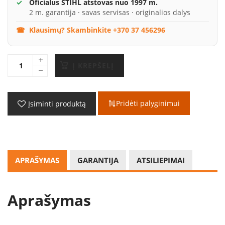
Oficialus STIHL atstovas nuo 1997 m.
2 m. garantija · savas servisas · originalios dalys
Klausimų? Skambinkite +370 37 456296
Į KREPŠELĮ
Pridėti palyginimui
Įsiminti produktą
APRAŠYMAS
GARANTIJA
ATSILIEPIMAI
Aprašymas