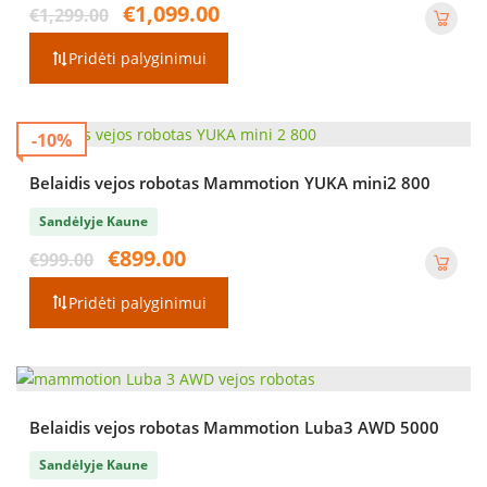
Original
Current
€
1,099.00
€
1,299.00
price
price
was:
is:
Pridėti palyginimui
€1,299.00.
€1,099.00.
-10%
Belaidis vejos robotas Mammotion YUKA mini2 800
Sandėlyje Kaune
Original
Current
€
899.00
€
999.00
price
price
was:
is:
Pridėti palyginimui
€999.00.
€899.00.
Belaidis vejos robotas Mammotion Luba3 AWD 5000
Sandėlyje Kaune