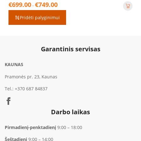
Price
€
699.00
€
749.00
–
range:
€699.00
Pridėti palyginimui
through
€749.00
Garantinis servisas
KAUNAS
Pramonės pr. 23, Kaunas
Tel.:
+370 687 84837
Darbo laikas
Pirmadienį-penktadienį
9:00 – 18:00
Šeštadienį
9:00 – 14:00