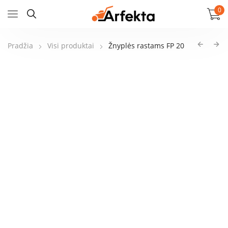
0
Pradžia
Visi produktai
Žnyplės rastams FP 20