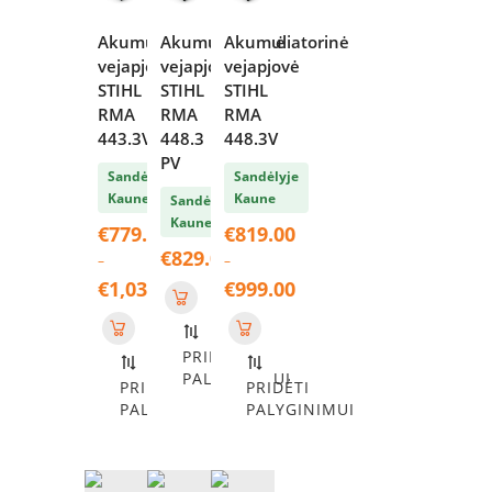
Akumuliatorinė
Akumuliatorinė
Akumuliatorinė
vejapjovė
vejapjovė
vejapjovė
STIHL
STIHL
STIHL
RMA
RMA
RMA
443.3V
448.3
448.3V
PV
Sandėlyje
Sandėlyje
Kaune
Kaune
Sandėlyje
Kaune
€
779.00
€
819.00
€
829.00
–
–
€
1,037.00
€
999.00
Price
Price
range:
range:
PRIDĖTI
€779.00
€819.00
PALYGINIMUI
through
through
PRIDĖTI
PRIDĖTI
€1,037.00
€999.00
PALYGINIMUI
PALYGINIMUI