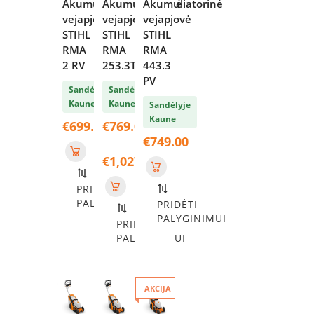
Akumuliatorinė
Akumuliatorinė
Akumuliatorinė
vejapjovė
vejapjovė
vejapjovė
STIHL
STIHL
STIHL
RMA
RMA
RMA
2 RV
253.3T
443.3
PV
Sandėlyje
Sandėlyje
Kaune
Kaune
Sandėlyje
Kaune
€
699.00
€
769.00
€
749.00
–
€
1,027.00
Price
PRIDĖTI
range:
PALYGINIMUI
PRIDĖTI
€769.00
PALYGINIMUI
through
PRIDĖTI
€1,027.00
PALYGINIMUI
AKCIJA