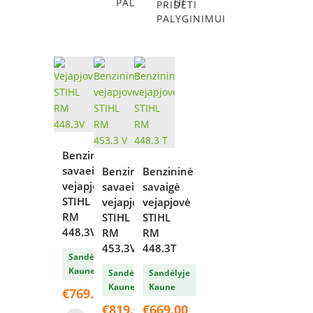
PALYGINIMUI
PRIDĖTI
PALYGINIMUI
Benzininė
savaeigė
Benzininė
Benzininė
vejapjovė
savaeigė
savaigė
STIHL
vejapjovė
vejapjovė
RM
STIHL
STIHL
448.3V
RM
RM
453.3V
448.3T
Sandėlyje
Kaune
Sandėlyje
Sandėlyje
Kaune
Kaune
€
769.00
€
819.00
€
669.00