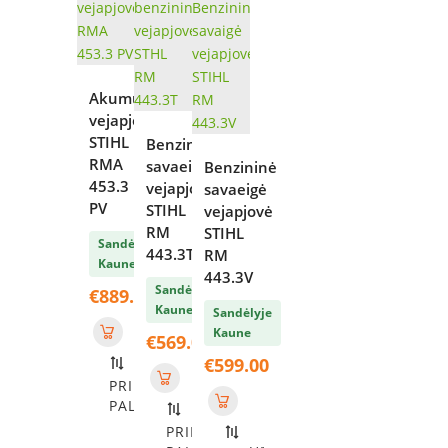
Akumuliatorinė
vejapjovė
STIHL
Benzininė
RMA
savaeigė
Benzininė
453.3
vejapjovė
savaeigė
PV
STIHL
vejapjovė
RM
STIHL
Sandėlyje
443.3T
RM
Kaune
443.3V
Sandėlyje
€
889.00
Kaune
Sandėlyje
Kaune
€
569.00
€
599.00
PRIDĖTI
PALYGINIMUI
PRIDĖTI