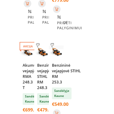
€
779.00
PRIDĖTI
PRIDĖTI
PALYGINIMUI
PALYGINIMUI
PRIDĖTI
PALYGINIMUI
AKCIJA
Akumuliatorinė
Benzininė
Benzininė
vejapjovė STIHL
vejapjovė
vejapjovė STIHL
RMA
STIHL
RM
248.3
RM
253.3
T
248.3
Sandėlyje
Kaune
Sandėlyje
Sandėlyje
Kaune
Kaune
€
549.00
€
699.00
€
479.00