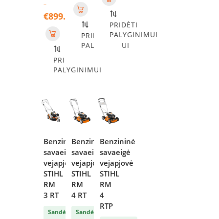
–
€
899.00
PRIDĖTI
Price
PALYGINIMUI
PRIDĖTI
range:
PALYGINIMUI
€699.00
through
PRIDĖTI
€899.00
PALYGINIMUI
Benzininė
Benzininė
Benzininė
savaeigė
savaeigė
savaeigė
vejapjovė
vejapjovė
vejapjovė
STIHL
STIHL
STIHL
RM
RM
RM
3 RT
4 RT
4
RTP
Sandėlyje
Sandėlyje