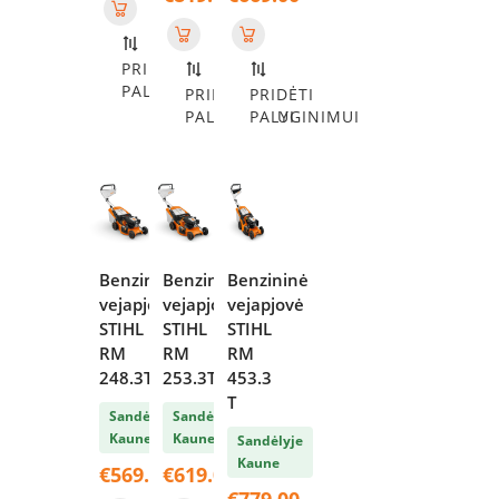
PRIDĖTI
PALYGINIMUI
PRIDĖTI
PRIDĖTI
PALYGINIMUI
PALYGINIMUI
Benzininė
Benzininė
Benzininė
vejapjovė
vejapjovė
vejapjovė
STIHL
STIHL
STIHL
RM
RM
RM
248.3T
253.3T
453.3
T
Sandėlyje
Sandėlyje
Kaune
Kaune
Sandėlyje
Kaune
€
569.00
€
619.00