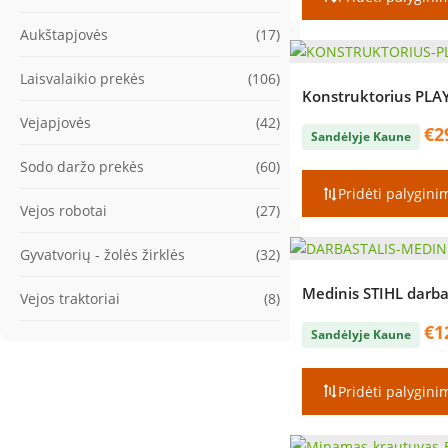
Aukštapjovės
(17)
Laisvalaikio prekės
(106)
Konstruktorius PL
Vejapjovės
(42)
€
2
Sandėlyje Kaune
Sodo daržo prekės
(60)
Pridėti palygini
Vejos robotai
(27)
Gyvatvorių - žolės žirklės
(32)
Medinis STIHL darba
Vejos traktoriai
(8)
€
1
Sandėlyje Kaune
Pridėti palygini