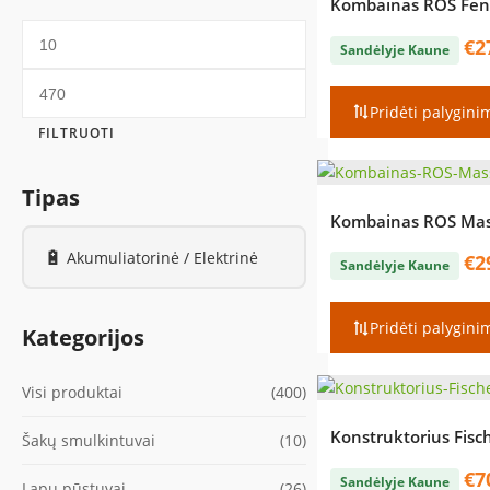
Kombainas ROS Fen
Min
€
2
Sandėlyje Kaune
kaina
Maks
Pridėti palygini
kaina
FILTRUOTI
Tipas
Kombainas ROS Mas
🔋
Akumuliatorinė / Elektrinė
€
2
Sandėlyje Kaune
Pridėti palygini
Kategorijos
Visi produktai
(400)
Konstruktorius Fisc
Šakų smulkintuvai
(10)
€
7
Sandėlyje Kaune
Lapų pūstuvai
(26)