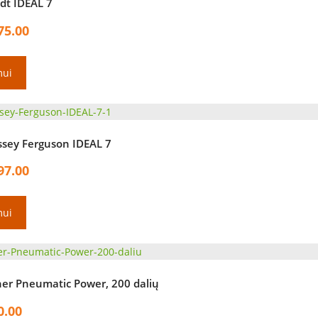
dt IDEAL 7
75.00
mui
sey Ferguson IDEAL 7
97.00
mui
her Pneumatic Power, 200 dalių
0.00