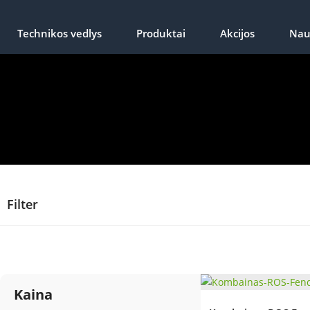
Technikos vedlys
Produktai
Akcijos
Nau
Filter
Kaina