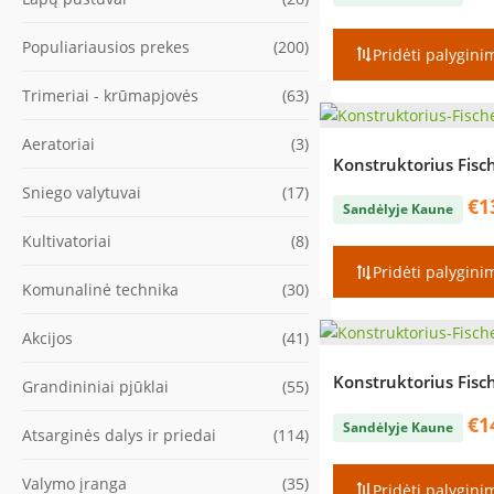
Populiariausios prekes
(200)
Pridėti palygini
Trimeriai - krūmapjovės
(63)
Aeratoriai
(3)
Konstruktorius Fisch
Sniego valytuvai
(17)
€
1
Sandėlyje Kaune
Kultivatoriai
(8)
Pridėti palygini
Komunalinė technika
(30)
Akcijos
(41)
Konstruktorius Fisc
Grandininiai pjūklai
(55)
€
1
Sandėlyje Kaune
Atsarginės dalys ir priedai
(114)
Valymo įranga
(35)
Pridėti palygini