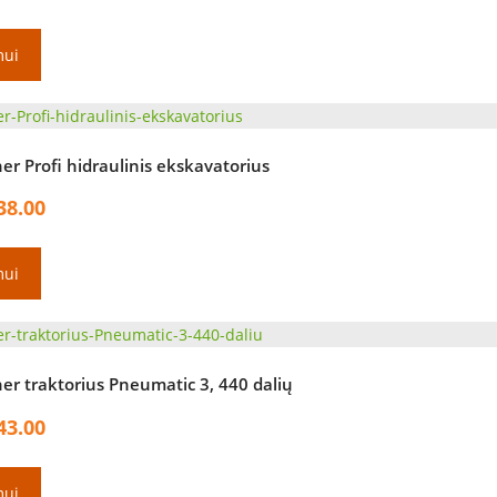
mui
er Profi hidraulinis ekskavatorius
38.00
mui
her traktorius Pneumatic 3, 440 dalių
43.00
mui