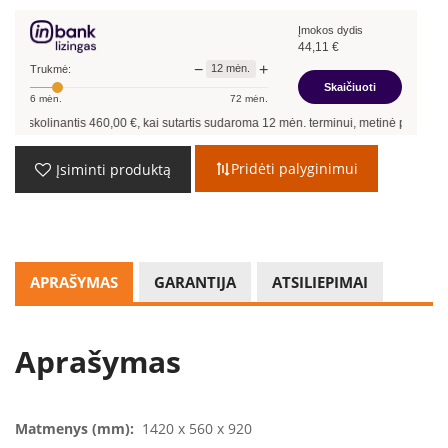
Įmokos dydis
44,11
€
−
+
12
mėn.
Trukmė:
Skaičiuoti
6
mėn.
72
mėn.
skolinantis
460,00
€, kai sutartis sudaroma
12
mėn. terminui, metinė palūkanų nor
Pridėti palyginimui
Įsiminti produktą
APRAŠYMAS
GARANTIJA
ATSILIEPIMAI
Aprašymas
Matmenys (mm):
1420 x 560 x 920