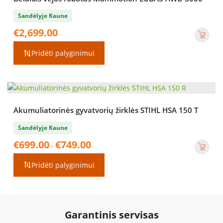
Sandėlyje Kaune
€
2,699.00
Pridėti palyginimui
Akumuliatorinės gyvatvorių žirklės STIHL HSA 150 T
Sandėlyje Kaune
Price
€
699.00
€
749.00
–
range:
€699.00
Pridėti palyginimui
through
€749.00
Garantinis servisas