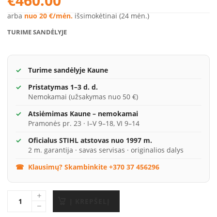
€
460.00
arba
nuo 20 €/mėn.
išsimokėtinai (24 mėn.)
TURIME SANDĖLYJE
Turime sandėlyje Kaune
Pristatymas 1–3 d. d.
Nemokamai (užsakymas nuo 50 €)
Atsiėmimas Kaune – nemokamai
Pramonės pr. 23 · I–V 9–18, VI 9–14
Oficialus STIHL atstovas nuo 1997 m.
2 m. garantija · savas servisas · originalios dalys
Klausimų? Skambinkite +370 37 456296
Į KREPŠELĮ