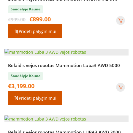
Sandėlyje Kaune
Original
Current
€
899.00
€
999.00
price
price
was:
is:
Pridėti palyginimui
€999.00.
€899.00.
Belaidis vejos robotas Mammotion Luba3 AWD 5000
Sandėlyje Kaune
€
3,199.00
Pridėti palyginimui
Belaidis vejos robotas Mammotion LUBA3 AWD 3000