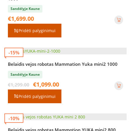
Sandėlyje Kaune
€
1,699.00
Pridėti palyginimui
-15%
Belaidis vejos robotas Mammation Yuka mini2 1000
Sandėlyje Kaune
Original
Current
€
1,099.00
€
1,299.00
price
price
was:
is:
Pridėti palyginimui
€1,299.00.
€1,099.00.
-10%
Belaidis vejos robotas Mammotion YUKA mini2 800