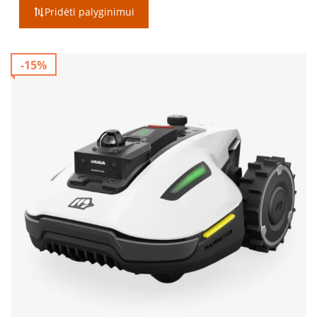
Pridėti palyginimui
-15%