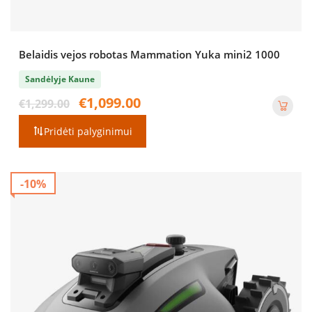
Belaidis vejos robotas Mammation Yuka mini2 1000
Sandėlyje Kaune
Original
Current
€
1,099.00
€
1,299.00
price
price
was:
is:
Pridėti palyginimui
€1,299.00.
€1,099.00.
-10%