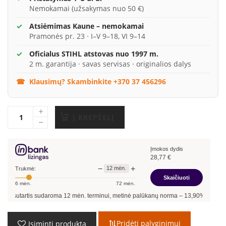
Nemokamai (užsakymas nuo 50 €)
Atsiėmimas Kaune – nemokamai
Pramonės pr. 23 · I–V 9–18, VI 9–14
Oficialus STIHL atstovas nuo 1997 m.
2 m. garantija · savas servisas · originalios dalys
Klausimų? Skambinkite +370 37 456296
Į KREPŠELĮ
Įmokos dydis
28,77
€
−
+
12
mėn.
Trukmė:
Skaičiuoti
6
mėn.
72
mėn.
rtis sudaroma
12
mėn. terminui, metinė palūkanų norma –
13,90
%
, sutarties suda
Pridėti palyginimui
Įsiminti produktą