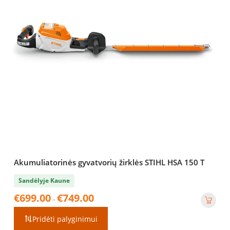
Akumuliatorinės gyvatvorių žirklės STIHL HSA 150 T
Sandėlyje Kaune
Price
€
699.00
€
749.00
–
range:
€699.00
Pridėti palyginimui
through