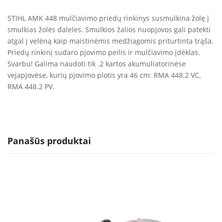
STIHL AMK 448 mulčiavimo priedų rinkinys susmulkina žolę į
smulkias žolės daleles. Smulkios žalios nuopjovos gali patekti
atgal į velėną kaip maistinėmis medžiagomis priturtinta trąša.
Priedų rinkinį sudaro pjovimo peilis ir mulčiavimo įdėklas.
Svarbu! Galima naudoti tik .2 kartos akumuliatorinėse
vejapjovėse, kurių pjovimo plotis yra 46 cm: RMA 448.2 VC,
RMA 448.2 PV.
Panašūs produktai