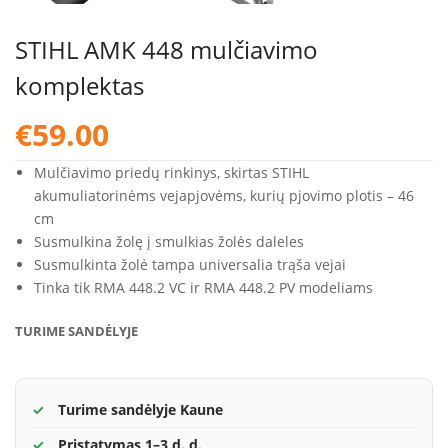
STIHL AMK 448 mulčiavimo
komplektas
€
59.00
Mulčiavimo priedų rinkinys, skirtas STIHL
akumuliatorinėms vejapjovėms, kurių pjovimo plotis – 46
cm
Susmulkina žolę į smulkias žolės daleles
Susmulkinta žolė tampa universalia trąša vejai
Tinka tik RMA 448.2 VC ir RMA 448.2 PV modeliams
TURIME SANDĖLYJE
Turime sandėlyje Kaune
Pristatymas 1–3 d. d.