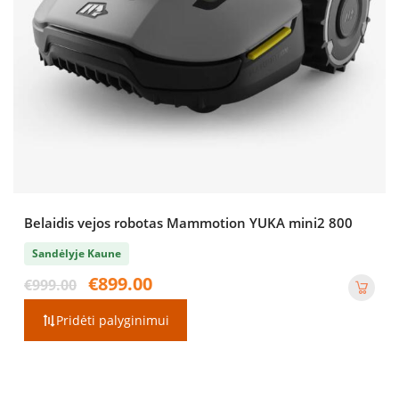
Belaidis vejos robotas Mammotion YUKA mini2 800
Sandėlyje Kaune
Original
Current
€
899.00
€
999.00
price
price
was:
is:
Pridėti palyginimui
€999.00.
€899.00.