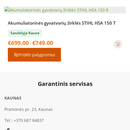
Akumuliatorinės gyvatvorių žirklės STIHL HSA 150 T
Sandėlyje Kaune
Price
€
699.00
€
749.00
–
range:
€699.00
Pridėti palyginimui
through
€749.00
Garantinis servisas
KAUNAS
Pramonės pr. 23, Kaunas
Tel.:
+370 687 84837