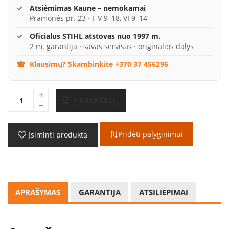
Atsiėmimas Kaune – nemokamai
Pramonės pr. 23 · I–V 9–18, VI 9–14
Oficialus STIHL atstovas nuo 1997 m.
2 m. garantija · savas servisas · originalios dalys
Klausimų? Skambinkite +370 37 456296
Į KREPŠELĮ
Pridėti palyginimui
Įsiminti produktą
APRAŠYMAS
GARANTIJA
ATSILIEPIMAI