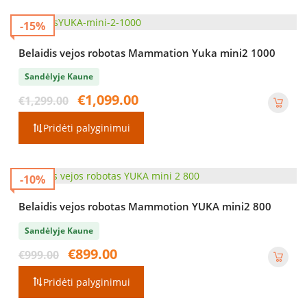
-15%
Belaidis vejos robotas Mammation Yuka mini2 1000
Sandėlyje Kaune
Original
Current
€
1,099.00
€
1,299.00
price
price
was:
is:
Pridėti palyginimui
€1,299.00.
€1,099.00.
-10%
Belaidis vejos robotas Mammotion YUKA mini2 800
Sandėlyje Kaune
Original
Current
€
899.00
€
999.00
price
price
was:
is:
Pridėti palyginimui
€999.00.
€899.00.