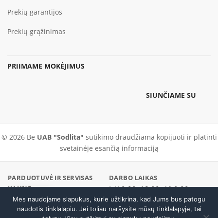
Prekių garantijos
Prekių grąžinimas
PRIIMAME MOKĖJIMUS
SIUNČIAME SU
© 2026 Be
UAB "Sodlita"
sutikimo draudžiama kopijuoti ir platinti
svetainėje esančią informaciją
PARDUOTUVĖ IR SERVISAS
DARBO LAIKAS
KAUNE
I–V 9:00–18:00 · VI 9:00–
Pramonės pr. 23, Kaunas
Mes naudojame slapukus, kurie užtikrina, kad Jums bus patogu
Skambinti
14:00
naudotis tinklalapiu. Jei toliau naršysite mūsų tinklalapyje, tai
PARDUOTUVĖ / SERVISAS
EL. PARDUOTUVĖ