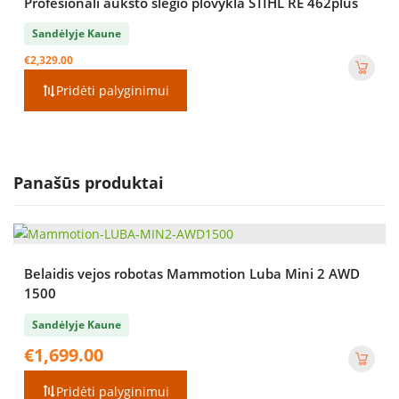
Profesionali aukšto slėgio plovykla STIHL RE 462plus
Sandėlyje Kaune
€
2,329.00
Pridėti palyginimui
Panašūs produktai
Belaidis vejos robotas Mammotion Luba Mini 2 AWD
1500
Sandėlyje Kaune
€
1,699.00
Pridėti palyginimui