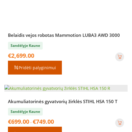
Belaidis vejos robotas Mammotion LUBA3 AWD 3000
Sandėlyje Kaune
€
2,699.00
Pridėti palyginimui
Akumuliatorinės gyvatvorių žirklės STIHL HSA 150 T
Sandėlyje Kaune
Price
€
699.00
€
749.00
–
range:
€699.00