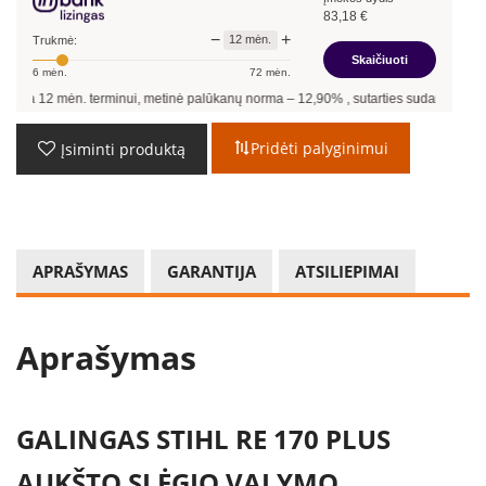
83,18
€
−
+
12
mėn.
Trukmė:
Skaičiuoti
6
mėn.
72
mėn.
erminui, metinė palūkanų norma –
12,90
%
, sutarties sudarymo mokestis -
3,00
%, 
Pridėti palyginimui
Įsiminti produktą
APRAŠYMAS
GARANTIJA
ATSILIEPIMAI
Aprašymas
GALINGAS STIHL RE 170 PLUS
AUKŠTO SLĖGIO VALYMO