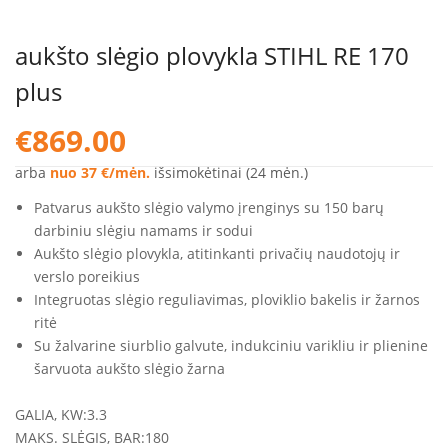
aukšto slėgio plovykla STIHL RE 170
plus
€
869.00
arba
nuo 37 €/mėn.
išsimokėtinai (24 mėn.)
Patvarus aukšto slėgio valymo įrenginys su 150 barų
darbiniu slėgiu namams ir sodui
Aukšto slėgio plovykla, atitinkanti privačių naudotojų ir
verslo poreikius
Integruotas slėgio reguliavimas, ploviklio bakelis ir žarnos
ritė
Su žalvarine siurblio galvute, indukciniu varikliu ir plienine
šarvuota aukšto slėgio žarna
GALIA, KW:
3.3
MAKS. SLĖGIS, BAR:
180