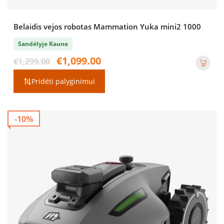
Belaidis vejos robotas Mammation Yuka mini2 1000
Sandėlyje Kaune
Original
Current
€
1,099.00
€
1,299.00
price
price
was:
is:
Pridėti palyginimui
€1,299.00.
€1,099.00.
-10%