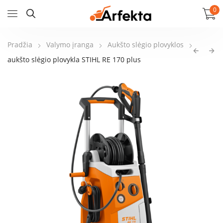
0
Pradžia
Valymo įranga
Aukšto slėgio plovyklos
aukšto slėgio plovykla STIHL RE 170 plus