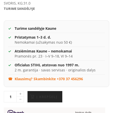
SVORIS, KG:
31.0
TURIME SANDĖLYJE
Turime sandėlyje Kaune
Pristatymas 1–3 d. d.
Nemokamai (užsakymas nuo 50 €)
Atsiėmimas Kaune – nemokamai
Pramonės pr. 23 · I–V 9–18, VI 9–14
Oficialus STIHL atstovas nuo 1997 m.
2 m. garantija · savas servisas · originalios dalys
Klausimų? Skambinkite +370 37 456296
Į KREPŠELĮ
Įmokos dydis