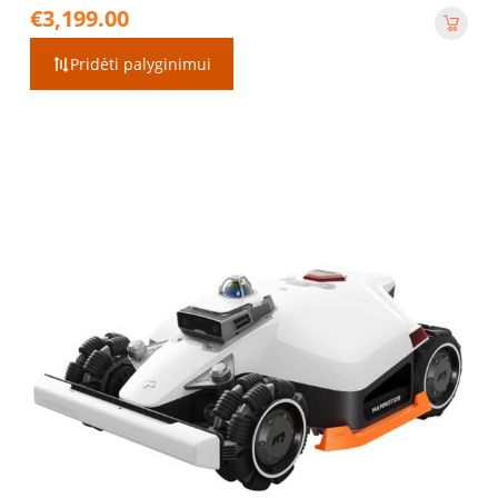
€
3,199.00
Pridėti palyginimui