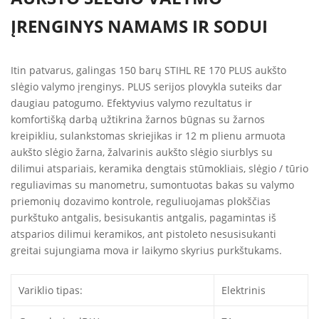
ĮRENGINYS NAMAMS IR SODUI
Itin patvarus, galingas 150 barų STIHL RE 170 PLUS aukšto
slėgio valymo įrenginys. PLUS serijos plovykla suteiks dar
daugiau patogumo. Efektyvius valymo rezultatus ir
komfortišką darbą užtikrina žarnos būgnas su žarnos
kreipikliu, sulankstomas skriejikas ir 12 m plienu armuota
aukšto slėgio žarna, žalvarinis aukšto slėgio siurblys su
dilimui atspariais, keramika dengtais stūmokliais, slėgio / tūrio
reguliavimas su manometru, sumontuotas bakas su valymo
priemonių dozavimo kontrole, reguliuojamas plokščias
purkštuko antgalis, besisukantis antgalis, pagamintas iš
atsparios dilimui keramikos, ant pistoleto nesusisukanti
greitai sujungiama mova ir laikymo skyrius purkštukams.
Variklio tipas:
Elektrinis