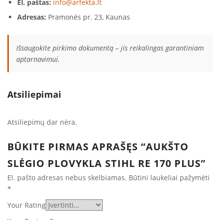
El. paštas:
info@arfekta.lt
Adresas:
Pramonės pr. 23, Kaunas
Išsaugokite pirkimo dokumentą – jis reikalingas garantiniam
aptarnavimui.
Atsiliepimai
Atsiliepimų dar nėra.
BŪKITE PIRMAS APRAŠĘS “AUKŠTO
SLĖGIO PLOVYKLA STIHL RE 170 PLUS”
El. pašto adresas nebus skelbiamas.
Būtini laukeliai pažymėti
*
Your Rating