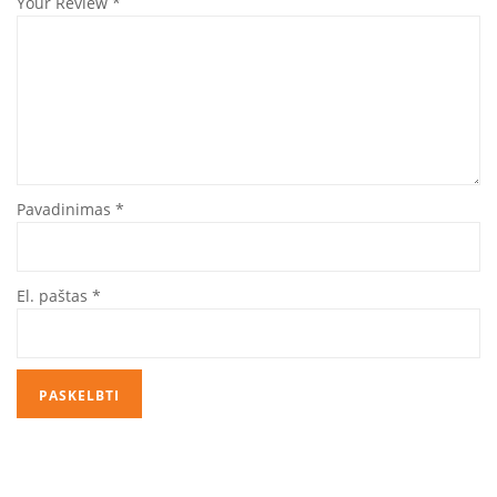
Your Review
*
Pavadinimas
*
El. paštas
*