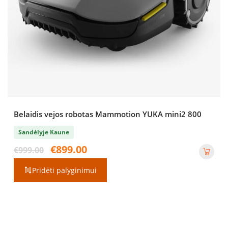
Belaidis vejos robotas Mammotion YUKA mini2 800
Sandėlyje Kaune
Original
Current
€
899.00
€
999.00
price
price
was:
is:
Pridėti palyginimui
€999.00.
€899.00.