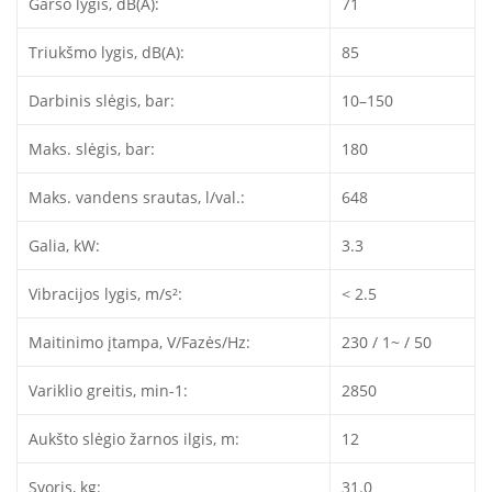
Garso lygis, dB(A):
71
Triukšmo lygis, dB(A):
85
Darbinis slėgis, bar:
10–150
Maks. slėgis, bar:
180
Maks. vandens srautas, l/val.:
648
Galia, kW:
3.3
Vibracijos lygis, m/s²:
< 2.5
Maitinimo įtampa, V/Fazės/Hz:
230 / 1~ / 50
Variklio greitis, min-1:
2850
Aukšto slėgio žarnos ilgis, m:
12
Svoris, kg:
31.0