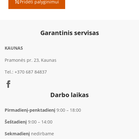
Pridėti palyginimui
through
€749.00
Garantinis servisas
KAUNAS
Pramonės pr. 23, Kaunas
Tel.:
+370 687 84837
Darbo laikas
Pirmadienį-penktadienį
9:00 – 18:00
Šeštadienį
9:00 – 14:00
Sekmadienį
nedirbame