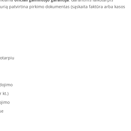
kurią patvirtina pirkimo dokumentas (sąskaita faktūra arba kasos
otarpiu
dojimo
 kt.)
ojimo
se