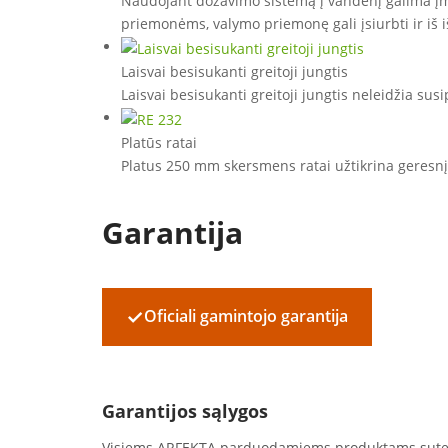
Naudojant dozavimo sistemą į vandenį galima įma
priemonėms, valymo priemonę gali įsiurbti ir iš i
Laisvai besisukanti greitoji jungtis
Laisvai besisukanti greitoji jungtis neleidžia susi
Platūs ratai
Platus 250 mm skersmens ratai užtikrina geresn
Garantija
✓
Oficiali gamintojo garantija
Garantijos sąlygos
Visiems ARFEKTA parduodamiems produktams sut