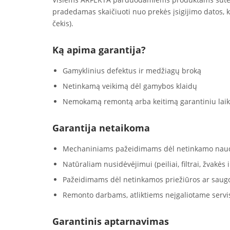
pradedamas skaičiuoti nuo prekės įsigijimo datos, 
čekis).
Ką apima garantija?
Gamyklinius defektus ir medžiagų broką
Netinkamą veikimą dėl gamybos klaidų
Nemokamą remontą arba keitimą garantiniu laik
Garantija netaikoma
Mechaniniams pažeidimams dėl netinkamo nau
Natūraliam nusidėvėjimui (peiliai, filtrai, žvakės ir
Pažeidimams dėl netinkamos priežiūros ar saug
Remonto darbams, atliktiems neįgaliotame servi
Garantinis aptarnavimas