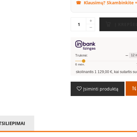
Klausimų? Skambinkite +
Į KREPŠE
−
12
m
Trukmė:
6
mėn.
Pavyzdžiui, skolinantis
1 129,00
€, kai sutartis sudaroma
12
mėn.
Įsiminti produktą
TSILIEPIMAI