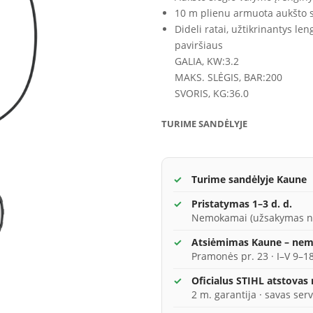
10 m plienu armuota aukšto s
Dideli ratai, užtikrinantys l
paviršiaus
GALIA, KW:
3.2
MAKS. SLĖGIS, BAR:
200
SVORIS, KG:
36.0
TURIME SANDĖLYJE
Turime sandėlyje Kaune
Pristatymas 1–3 d. d.
Nemokamai (užsakymas n
Atsiėmimas Kaune – ne
Pramonės pr. 23 · I–V 9–18
Oficialus STIHL atstovas
2 m. garantija · savas serv