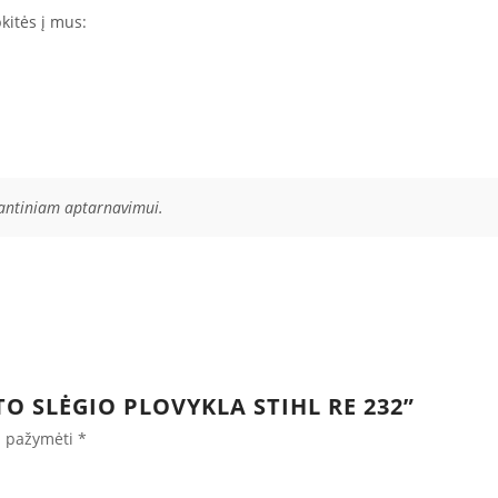
kitės į mus:
rantiniam aptarnavimui.
O SLĖGIO PLOVYKLA STIHL RE 232”
ai pažymėti
*