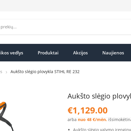
ikos vedlys
Produktai
Akcijos
Naujienos
os
Aukšto slėgio plovykla STIHL RE 232
Aukšto slėgio plovy
€
1,129.00
arba
nuo 48 €/mėn.
išsimokėtin
Aukšto slėgio valymo įrenginy