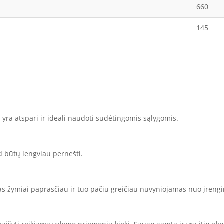
660
145
i yra atspari ir ideali naudoti sudėtingomis sąlygomis.
d būtų lengviau pernešti.
das žymiai paprasčiau ir tuo pačiu greičiau nuvyniojamas nuo įrengi