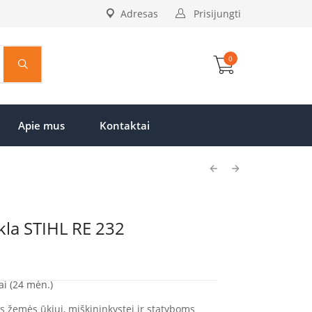
Adresas
Prisijungti
0
Apie mus
Kontaktai
kla STIHL RE 232
ai (24 mėn.)
s žemės ūkiui, miškininkystei ir statyboms