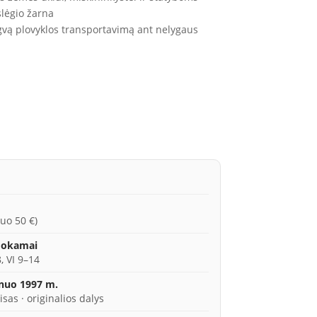
lėgio žarna
engvą plovyklos transportavimą ant nelygaus
uo 50 €)
mokamai
, VI 9–14
 nuo 1997 m.
isas · originalios dalys