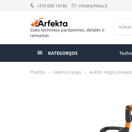
+370 600 19186
info@arfekta.lt
Sodo technikos pardavimas, detalės ir
remontas
KATEGORIJOS
Techn
Pradžia
Valymo įranga
Aukšto slėgio plovykl