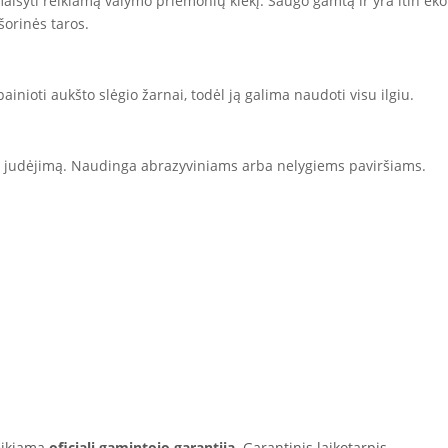
išyti reikiamą valymo priemonių kiekį. Saugo gamtą ir yra itin ek
šorinės taros.
painioti aukšto slėgio žarnai, todėl ją galima naudoti visu ilgiu.
į judėjimą. Naudinga abrazyviniams arba nelygiems paviršiams.
eikiama
oficiali gamintojo garantija
. Garantinis laikotarpis