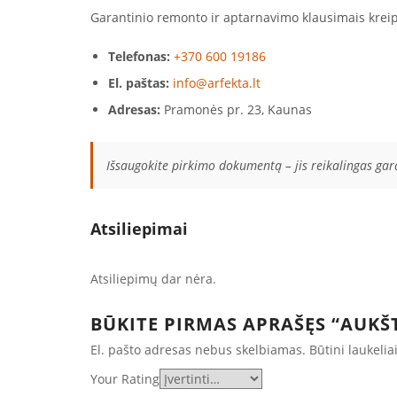
Garantinio remonto ir aptarnavimo klausimais kreip
Telefonas:
+370 600 19186
El. paštas:
info@arfekta.lt
Adresas:
Pramonės pr. 23, Kaunas
Išsaugokite pirkimo dokumentą – jis reikalingas ga
Atsiliepimai
Atsiliepimų dar nėra.
BŪKITE PIRMAS APRAŠĘS “AUKŠT
El. pašto adresas nebus skelbiamas.
Būtini laukeli
Your Rating