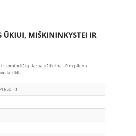
ŪKIUI, MIŠKININKYSTEI IR
ir komfortišką darbą užtikrina 10 m plienu
o laikiklis.
 PH/50 Hz