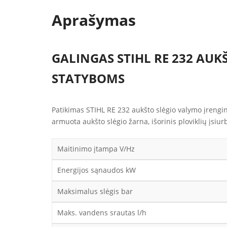
Aprašymas
GALINGAS STIHL RE 232 AUK
STATYBOMS
Patikimas STIHL RE 232 aukšto slėgio valymo įrengi
armuota aukšto slėgio žarna, išorinis ploviklių įsiur
Maitinimo įtampa V/Hz
Energijos sąnaudos kW
Maksimalus slėgis bar
Maks. vandens srautas l/h