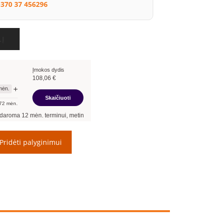
370 37 456296
LĮ
Įmokos dydis
108,06
€
+
ėn.
Skaičiuoti
72
mėn.
 terminui, metinė palūkanų norma –
12,90
%
, sutarties sudarymo mokestis -
3,00
%,
Pridėti palyginimui