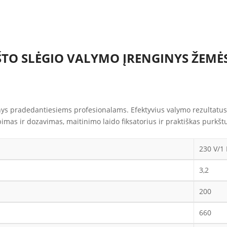
ŠTO SLĖGIO VALYMO ĮRENGINYS ŽEMĖS 
nys pradedantiesiems profesionalams. Efektyvius valymo rezultatus 
bimas ir dozavimas, maitinimo laido fiksatorius ir praktiškas purkštuv
230 V/1
3,2
200
660