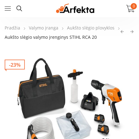
0
Pradžia
Valymo įranga
Aukšto slėgio plovyklos
Aukšto slėgio valymo įrenginys STIHL RCA 20
-23%