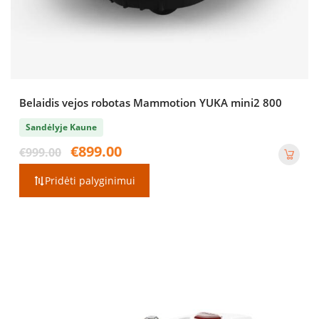
Belaidis vejos robotas Mammotion YUKA mini2 800
Sandėlyje Kaune
Original
Current
€
899.00
€
999.00
price
price
was:
is:
Pridėti palyginimui
€999.00.
€899.00.