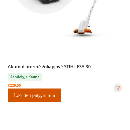
Akumuliatorinė žoliapjovė STIHL FSA 30
Sandėlyje Kaune
€
229.00
Pridėti palyginimui