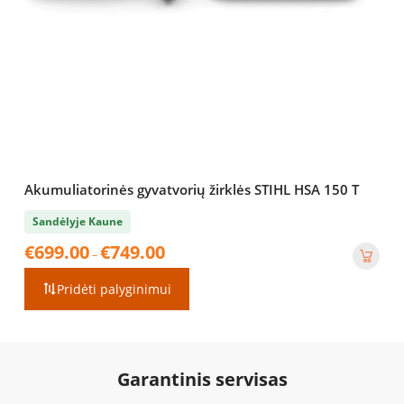
Akumuliatorinės gyvatvorių žirklės STIHL HSA 150 T
Sandėlyje Kaune
Price
€
699.00
€
749.00
–
range:
€699.00
Pridėti palyginimui
through
€749.00
Garantinis servisas