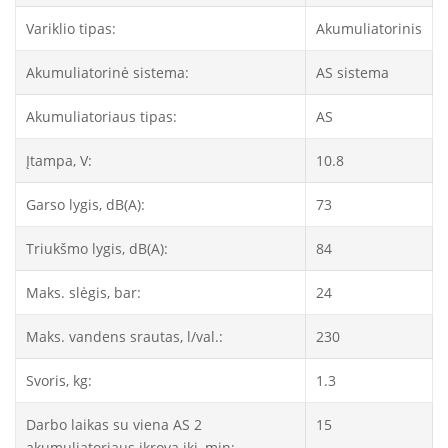
Variklio tipas:
Akumuliatorinis
Akumuliatorinė sistema:
AS sistema
Akumuliatoriaus tipas:
AS
Įtampa, V:
10.8
Garso lygis, dB(A):
73
Triukšmo lygis, dB(A):
84
Maks. slėgis, bar:
24
Maks. vandens srautas, l/val.:
230
Svoris, kg:
1.3
Darbo laikas su viena AS 2
15
akumuliatoriaus įkrova iki, min: