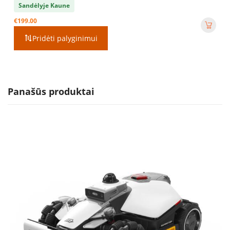
Sandėlyje Kaune
€
199.00
Pridėti palyginimui
Panašūs produktai