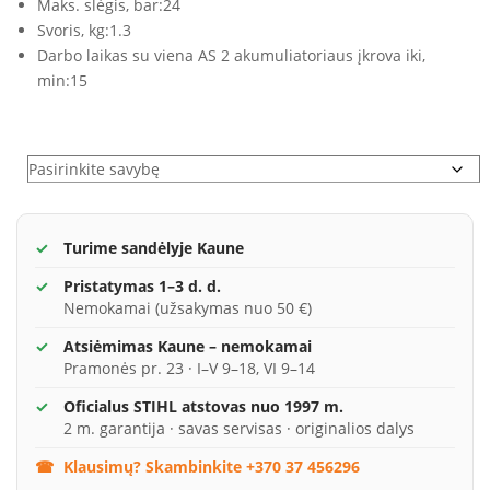
Maks. slėgis, bar:
24
Svoris, kg:
1.3
Darbo laikas su viena AS 2 akumuliatoriaus įkrova iki,
min:
15
Variantai
Turime sandėlyje Kaune
Pristatymas 1–3 d. d.
Nemokamai (užsakymas nuo 50 €)
Atsiėmimas Kaune – nemokamai
Pramonės pr. 23 · I–V 9–18, VI 9–14
Oficialus STIHL atstovas nuo 1997 m.
2 m. garantija · savas servisas · originalios dalys
Klausimų? Skambinkite +370 37 456296