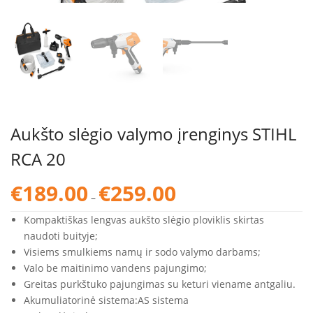
Aukšto slėgio valymo įrenginys STIHL
RCA 20
Price
€
189.00
€
259.00
–
range:
€189.00
Kompaktiškas lengvas aukšto slėgio ploviklis skirtas
through
naudoti buityje;
€259.00
Visiems smulkiems namų ir sodo valymo darbams;
Valo be maitinimo vandens pajungimo;
Greitas purkštuko pajungimas su keturi viename antgaliu.
Akumuliatorinė sistema:
AS sistema