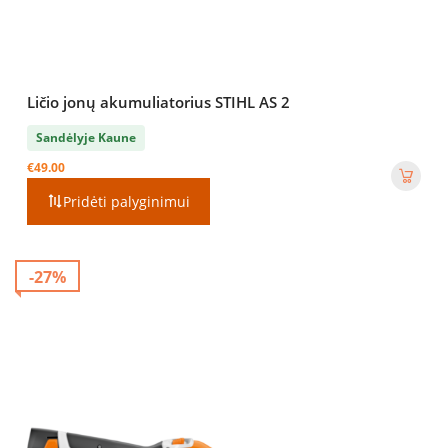
Ličio jonų akumuliatorius STIHL AS 2
Sandėlyje Kaune
€
49.00
Pridėti palyginimui
-27%