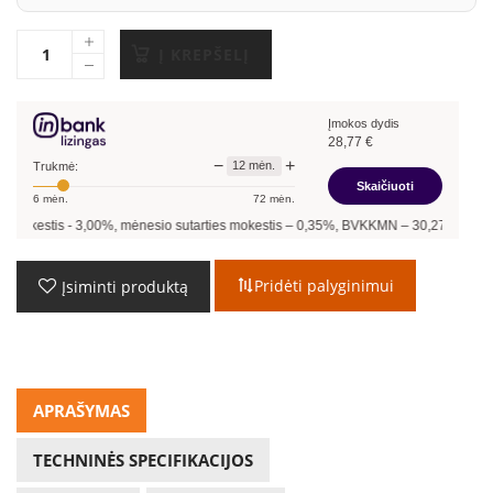
Į KREPŠELĮ
Įmokos dydis
28,77
€
−
+
12
mėn.
Trukmė:
Skaičiuoti
6
mėn.
72
mėn.
0
%, mėnesio sutarties mokestis –
0,35
%, BVKKMN –
30,27
%, bendra mokėtina s
Pridėti palyginimui
Įsiminti produktą
APRAŠYMAS
TECHNINĖS SPECIFIKACIJOS