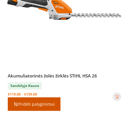
Akumuliatorinės žolės žirklės STIHL HSA 26
Sandėlyje Kaune
Price
€
119.00
–
€
159.00
range:
Pridėti palyginimui
€119.00
through
€159.00