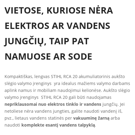
VIETOSE, KURIOSE NĖRA
ELEKTROS AR VANDENS
JUNGČIŲ, TAIP PAT
NAMUOSE AR SODE
Kompaktiškas, lengvas STIHL RCA 20 akumuliatorinis aukšto
slėgio valymo įrenginys yra idealus mažiems valymo darbams
aplink namus ir mobiliam naudojimui kelionėse. Aukšto slėgio
valymo įrenginys STIHL RCA 20 gali būti naudojamas
nepriklausomai nuo elektros tinklo ir vandens
jungčių. Jei
netoliese nėra vandens jungties, galite naudoti vandenį iš,
pvz., lietaus vandens statinės per
vakuuminę žarną
arba
naudoti
komplekte esantį vandens talpyklą
.