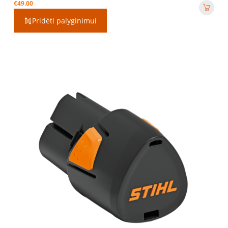
€
49.00
Pridėti palyginimui