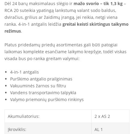
Dėl 24 barų maksimalaus slėgio ir
mažo svorio – tik 1,3 kg
–
RCA 20 suteikia ypatingą lankstumą valant sodo baldus,
dviračius, grilius ar žaidimų įrangą, jei reikia, netgi viena
ranka. 4-in-1 antgalis leidžia
greitai keisti skirtingus taikymo
režimus
.
Platus pridedamų priedų asortimentas gali būti patogiai
laikomas komplekte esančiame laikymo krepšyje, todėl viskas
visada bus po ranka greitam valymui:
4-in-1 antgalis
Purškimo antgalio prailginimas
Vakuuminės žarnos su filtru
Vandens transportavimo talpykla
Valymo priemonių purškimo rinkinys
Akumuliatorius:
2 x AS 2
Įkroviklis:
AL 1