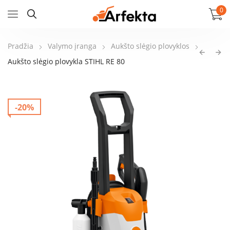
0
Pradžia
Valymo įranga
Aukšto slėgio plovyklos
Aukšto slėgio plovykla STIHL RE 80
-20%