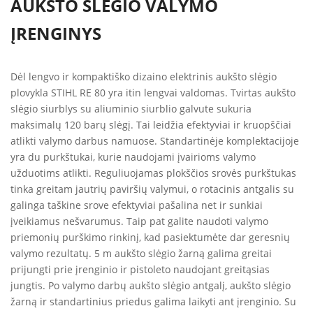
AUKŠTO SLĖGIO VALYMO
ĮRENGINYS
Dėl lengvo ir kompaktiško dizaino elektrinis aukšto slėgio
plovykla STIHL RE 80 yra itin lengvai valdomas. Tvirtas aukšto
slėgio siurblys su aliuminio siurblio galvute sukuria
maksimalų 120 barų slėgį. Tai leidžia efektyviai ir kruopščiai
atlikti valymo darbus namuose. Standartinėje komplektacijoje
yra du purkštukai, kurie naudojami įvairioms valymo
užduotims atlikti. Reguliuojamas plokščios srovės purkštukas
tinka greitam jautrių paviršių valymui, o rotacinis antgalis su
galinga taškine srove efektyviai pašalina net ir sunkiai
įveikiamus nešvarumus. Taip pat galite naudoti valymo
priemonių purškimo rinkinį, kad pasiektumėte dar geresnių
valymo rezultatų. 5 m aukšto slėgio žarną galima greitai
prijungti prie įrenginio ir pistoleto naudojant greitąsias
jungtis. Po valymo darbų aukšto slėgio antgalį, aukšto slėgio
žarną ir standartinius priedus galima laikyti ant įrenginio. Su