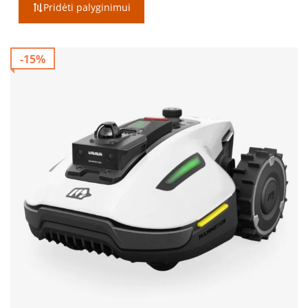
Pridėti palyginimui
-15%