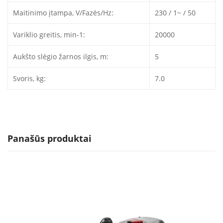
Maitinimo įtampa, V/Fazės/Hz:
230 / 1~ / 50
Variklio greitis, min-1:
20000
Aukšto slėgio žarnos ilgis, m:
5
Svoris, kg:
7.0
Panašūs produktai