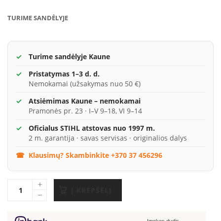
TURIME SANDĖLYJE
Turime sandėlyje Kaune
Pristatymas 1–3 d. d.
Nemokamai (užsakymas nuo 50 €)
Atsiėmimas Kaune – nemokamai
Pramonės pr. 23 · I–V 9–18, VI 9–14
Oficialus STIHL atstovas nuo 1997 m.
2 m. garantija · savas servisas · originalios dalys
Klausimų? Skambinkite +370 37 456296
Į KREPŠELĮ
Įmokos dydis