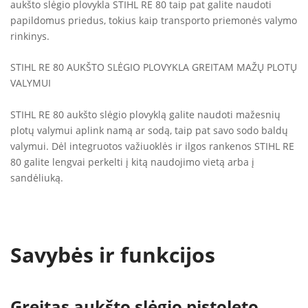
aukšto slėgio plovykla STIHL RE 80 taip pat galite naudoti
papildomus priedus, tokius kaip transporto priemonės valymo
rinkinys.
STIHL RE 80 AUKŠTO SLĖGIO PLOVYKLA GREITAM MAŽŲ PLOTŲ
VALYMUI
STIHL RE 80 aukšto slėgio plovyklą galite naudoti mažesnių
plotų valymui aplink namą ar sodą, taip pat savo sodo baldų
valymui. Dėl integruotos važiuoklės ir ilgos rankenos STIHL RE
80 galite lengvai perkelti į kitą naudojimo vietą arba į
sandėliuką.
Savybės ir funkcijos
Greitas aukšto slėgio pistoleto