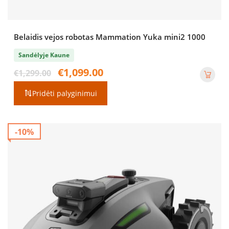
Belaidis vejos robotas Mammation Yuka mini2 1000
Sandėlyje Kaune
Original
Current
€
1,099.00
€
1,299.00
price
price
was:
is:
Pridėti palyginimui
€1,299.00.
€1,099.00.
-10%