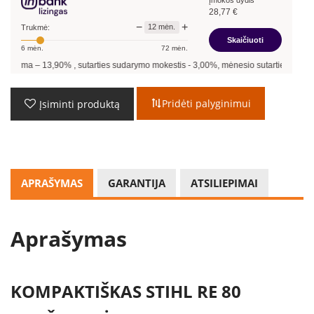
28,77
€
−
+
12
mėn.
Trukmė:
Skaičiuoti
6
mėn.
72
mėn.
3,90
%
, sutarties sudarymo mokestis -
3,00
%, mėnesio sutarties mokestis –
0,35
%,
Pridėti palyginimui
Įsiminti produktą
APRAŠYMAS
GARANTIJA
ATSILIEPIMAI
Aprašymas
KOMPAKTIŠKAS STIHL RE 80