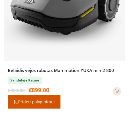
Belaidis vejos robotas Mammotion YUKA mini2 800
Sandėlyje Kaune
Original
Current
€
899.00
€
999.00
price
price
was:
is:
Pridėti palyginimui
€999.00.
€899.00.