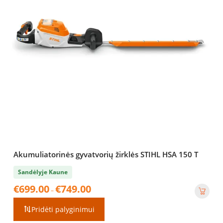
Akumuliatorinės gyvatvorių žirklės STIHL HSA 150 T
Sandėlyje Kaune
Price
€
699.00
€
749.00
–
range:
€699.00
Pridėti palyginimui
through