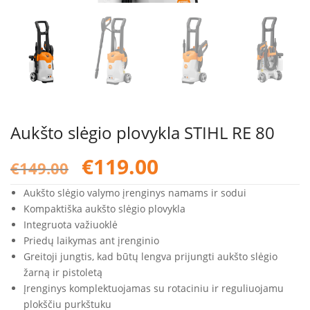
Aukšto slėgio plovykla STIHL RE 80
Original
Current
€
119.00
€
149.00
price
price
was:
is:
Aukšto slėgio valymo įrenginys namams ir sodui
€149.00.
€119.00.
Kompaktiška aukšto slėgio plovykla
Integruota važiuoklė
Priedų laikymas ant įrenginio
Greitoji jungtis, kad būtų lengva prijungti aukšto slėgio
žarną ir pistoletą
Įrenginys komplektuojamas su rotaciniu ir reguliuojamu
plokščiu purkštuku