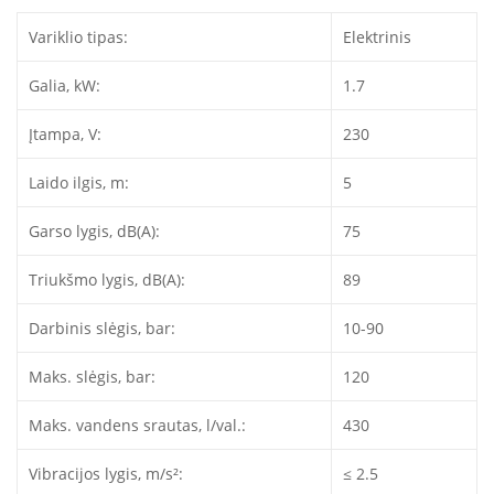
Variklio tipas:
Elektrinis
Galia, kW:
1.7
Įtampa, V:
230
Laido ilgis, m:
5
Garso lygis, dB(A):
75
Triukšmo lygis, dB(A):
89
Darbinis slėgis, bar:
10-90
Maks. slėgis, bar:
120
Maks. vandens srautas, l/val.:
430
Vibracijos lygis, m/s²:
≤ 2.5