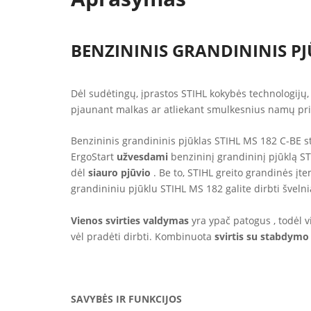
BENZININIS GRANDININIS PJ
Dėl sudėtingų, įprastos STIHL kokybės technologijų, 
pjaunant malkas ar atliekant smulkesnius namų pri
Benzininis grandininis pjūklas STIHL MS 182 C-BE ste
ErgoStart
užvesdami
benzininį grandininį pjūklą S
dėl
siauro pjūvio
. Be to, STIHL greito grandinės įt
grandininiu pjūklu STIHL MS 182 galite dirbti švelnia
Vienos svirties valdymas
yra ypač patogus , todėl vi
vėl pradėti dirbti. Kombinuota
svirtis su stabdymo
SAVYBĖS IR FUNKCIJOS