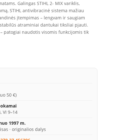
matams. Galingas STIHL 2- MIX variklis,
umą, STIHL antivibracinė sistema mažiau
randinės įtempimas – lengvam ir saugiam
abilūs atraminiai dantukai tiksliai pjauti.
– patogiai naudotis visomis funkcijomis tik
uo 50 €)
mokamai
, VI 9–14
 nuo 1997 m.
isas · originalios dalys