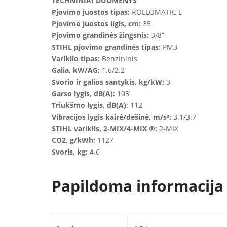
TECHNINIAI DUOMENYS
Pjovimo juostos tipas:
ROLLOMATIC E
Pjovimo juostos ilgis, cm:
35
Pjovimo grandinės žingsnis:
3/8”
STIHL pjovimo grandinės tipas:
PM3
Variklio tipas:
Benzininis
Galia, kW/AG:
1.6/2.2
Svorio ir galios santykis, kg/kW:
3
Garso lygis, dB(A):
103
Triukšmo lygis, dB(A)
: 112
Vibracijos lygis kairė/dešinė, m/s²:
3.1/3.7
STIHL variklis, 2-MIX/4-MIX ®:
2-MIX
CO2, g/kWh:
1127
Svoris, kg:
4.6
Papildoma informacija