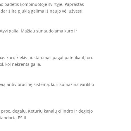
dimo padėtis kombinuotoje svirtyje. Paprastas
dar šiltą pjūklą galima iš naujo vėl užvesti.
ktyvi galia. Mažiau sunaudojama kuro ir
damas kuro kiekis nustatomas pagal patenkantį oro
ol, kol nekrenta galia.
vią antivibracinę sistemą, kuri sumažina variklio
0 proc. degalų. Keturių kanalų cilindro ir degiojo
tandartą ES II