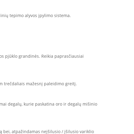
dinių tepimo alyvos įpylimo sistema.
ios pjūklo grandinės. Reikia paprasčiausiai
 trečdaliais mažesnį paleidimo greitį.
i degalų, kurie paskatina oro ir degalų mišinio
bei, atpažindamas neįšilusio / įšilusio variklio