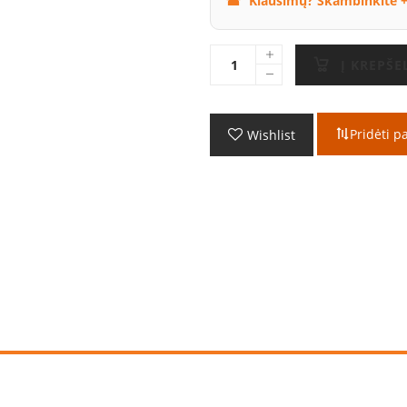
Klausimų? Skambinkite +
Į KREPŠE
Pridėti p
Wishlist