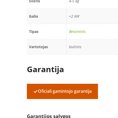
Svoris
4-5 kg
Galia
<2 kW
Tipas
Benzininis
Vartotojas
buitinis
Garantija
✓
Oficiali gamintojo garantija
Garantijos sąlygos