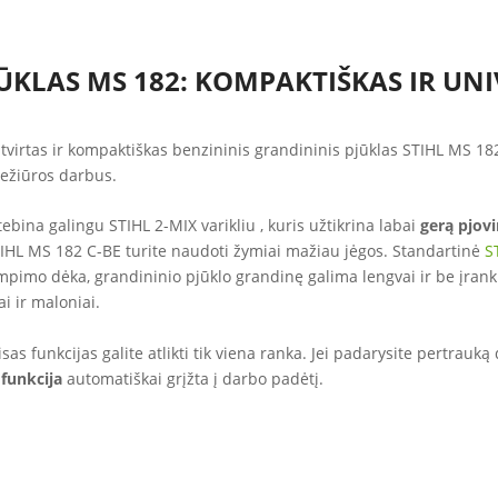
ŪKLAS MS 182: KOMPAKTIŠKAS IR UN
tvirtas ir kompaktiškas benzininis grandininis pjūklas STIHL MS 182
ežiūros darbus.
bina galingu STIHL 2-MIX varikliu , kuris užtikrina labai
gerą pjov
TIHL MS 182 C-BE turite naudoti žymiai mažiau jėgos. Standartinė
S
empimo dėka, grandininio pjūklo grandinę galima lengvai ir be įrank
i ir maloniai.
sas funkcijas galite atlikti tik viena ranka. Jei padarysite pertrauk
 funkcija
automatiškai grįžta į darbo padėtį.