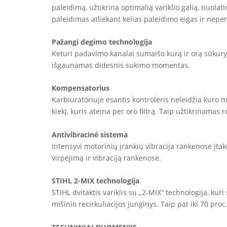
paleidimą, užtikrina optimalią variklio galią, nuolat
paleidimas atliekant kelias paleidimo eigas ir neperj
Pažangi degimo technologija
Keturi padavimo kanalai sumaišo kurą ir orą sūkury
išgaunamas didesnis sukimo momentas.
Kompensatorius
Karbiuratoriuje esantis kontroleris neleidžia kuro m
kiekį, kuris ateina per oro filtrą. Taip užtikrinamas r
Antivibracinė sistema
Intensyvi motorinių įrankių vibracija rankenose įtak
virpėjimą ir vibraciją rankenose.
STIHL 2-MIX technologija
STIHL dvitaktis variklis su „2-MIX“ technologija, kuri
mišinio recirkuliacijos junginys. Taip pat iki 70 p