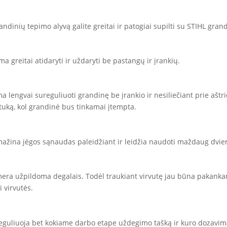
dinių tepimo alyvą galite greitai ir patogiai supilti su STIHL gran
a greitai atidaryti ir uždaryti be pastangų ir įrankių.
 lengvai sureguliuoti grandinę be įrankio ir nesiliečiant prie aštr
atuką, kol grandinė bus tinkamai įtempta.
ažina jėgos sąnaudas paleidžiant ir leidžia naudoti maždaug dviem
ra užpildoma degalais. Todėl traukiant virvutę jau būna pakankama
 virvutės.
a reguliuoja bet kokiame darbo etape uždegimo tašką ir kuro dozavimą 