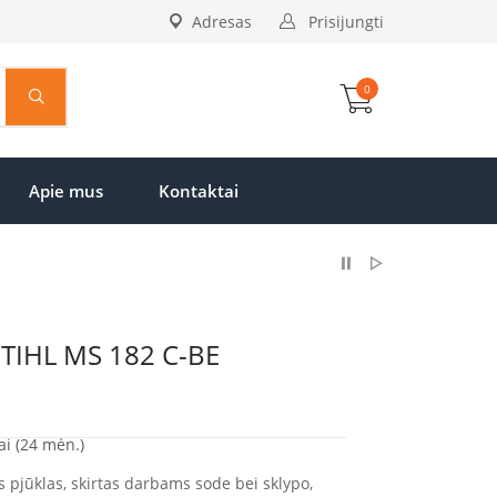
Adresas
Prisijungti
0
Apie mus
Kontaktai
 STIHL MS 182 C-BE
Current
price
is:
ai (24 mėn.)
€439.00.
s pjūklas, skirtas darbams sode bei sklypo,