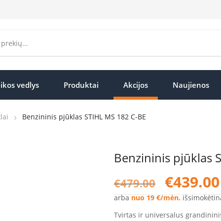
ikos vedlys
Produktai
Akcijos
Naujienos
lai
Benzininis pjūklas STIHL MS 182 C-BE
Benzininis pjūklas
Original
€
439.00
€
479.00
price
was:
arba
nuo 19 €/mėn.
išsimokėtin
€479.00.
Tvirtas ir universalus grandinini