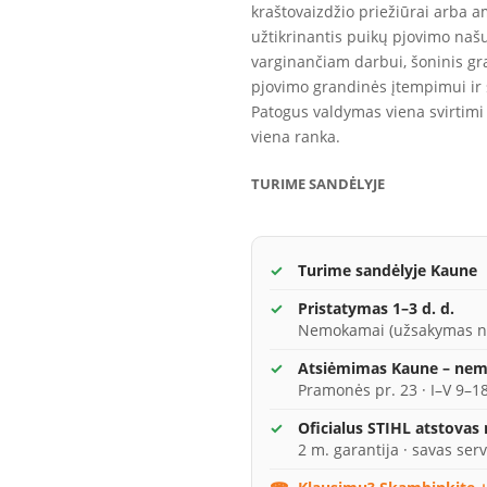
kraštovaizdžio priežiūrai arba a
užtikrinantis puikų pjovimo naš
varginančiam darbui, šoninis g
pjovimo grandinės įtempimui ir st
Patogus valdymas viena svirtimi 
viena ranka.
TURIME SANDĖLYJE
Turime sandėlyje Kaune
Pristatymas 1–3 d. d.
Nemokamai (užsakymas n
Atsiėmimas Kaune – ne
Pramonės pr. 23 · I–V 9–18
Oficialus STIHL atstovas
2 m. garantija · savas serv