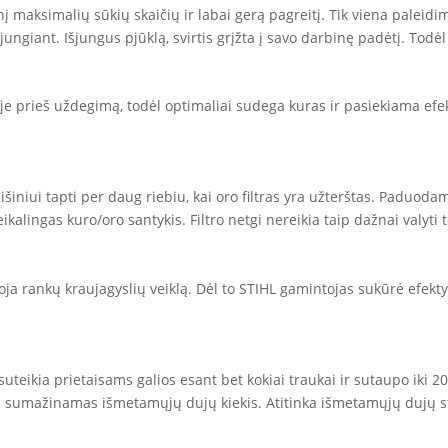
inį maksimalių sūkių skaičių ir labai gerą pagreitį. Tik viena palei
ungiant. Išjungus pjūklą, svirtis grįžta į savo darbinę padėtį. Todėl 
je prieš uždegimą, todėl optimaliai sudega kuras ir pasiekiama efe
išiniui tapti per daug riebiu, kai oro filtras yra užterštas. Paduo
eikalingas kuro/oro santykis. Filtro netgi nereikia taip dažnai valyti t
oja rankų kraujagyslių veiklą. Dėl to STIHL gamintojas sukūrė efekty
 suteikia prietaisams galios esant bet kokiai traukai ir sutaupo iki 2
roc. sumažinamas išmetamųjų dujų kiekis. Atitinka išmetamųjų dujų s