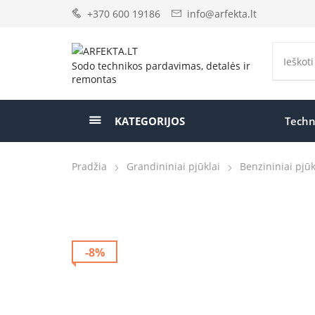
+370 600 19186
info@arfekta.lt
Sodo technikos pardavimas, detalės ir
remontas
KATEGORIJOS
Techn
Pradžia
Grandininiai pjūklai
Benzininiai pjūk
-8%