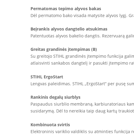
Permatomas tepimo alyvos bakas
Dėl permatomo bako visada matysite alyvos lygį. Gran
Beįrankis alyvos dangtelio atsukimas
Patentuotas alyvos bakelio dangtis. Rezervuarą galim
Greitas grandinės įtempimas (B)
Su greitojo STIHL grandinės įtempimo funkcija galima
atlaisvinti sankabos dangtelį ir pasukti įtempimo r
STIHL ErgoStart
Lengvas paleidimas. STIHL „ErgoStart“ per pusę sum
Rankinis degalų siurblys
Paspaudus siurblio membraną, karbiuratoriaus kame
susidarymą. Dėl to nereikia taip daug kartų traukioti
Kombinuota svirtis
Elektroninis variklio valdiklis su atminties funkcij