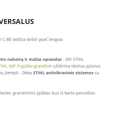
IVERSALUS
 C-BE leidžia dirbti ypač lengvai
imo našumą ir mažas sąnaudas
. Dėl STIHL
TIHL 3/8” P pjūklo grandinė
užtikrina tikslius pjūvius
ių įtempti . Dėka
STIHL antivibracinės sistemos
su
ą darbe, grandininis pjūklas bus iš karto paruoštas