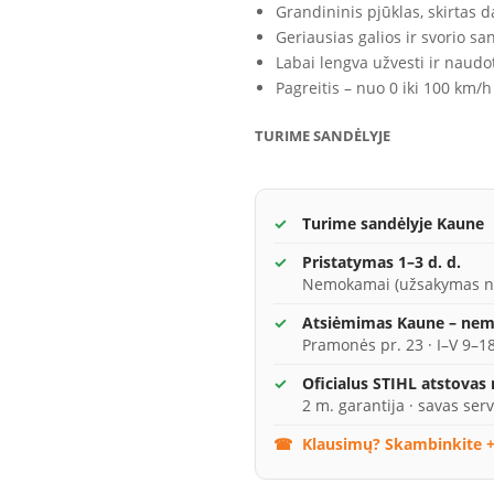
Grandininis pjūklas, skirtas 
Geriausias galios ir svorio san
Labai lengva užvesti ir naudo
Pagreitis – nuo 0 iki 100 km/h
TURIME SANDĖLYJE
Turime sandėlyje Kaune
Pristatymas 1–3 d. d.
Nemokamai (užsakymas n
Atsiėmimas Kaune – ne
Pramonės pr. 23 · I–V 9–18
Oficialus STIHL atstovas
2 m. garantija · savas serv
Klausimų? Skambinkite +