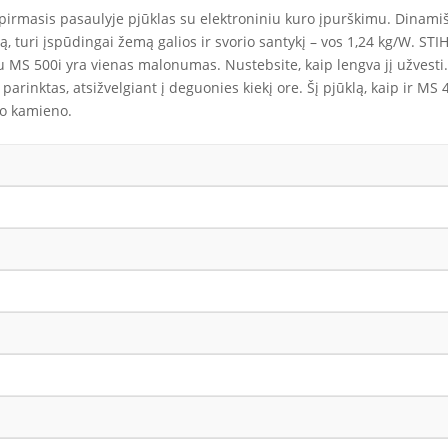
irmasis pasaulyje pjūklas su elektroniniu kuro įpurškimu. Dinamiško
iją, turi įspūdingai žemą galios ir svorio santykį – vos 1,24 kg/W. 
 su MS 500i yra vienas malonumas. Nustebsite, kaip lengva jį užvesti.
inktas, atsižvelgiant į deguonies kiekį ore. Šį pjūklą, kaip ir MS 462
žio kamieno.