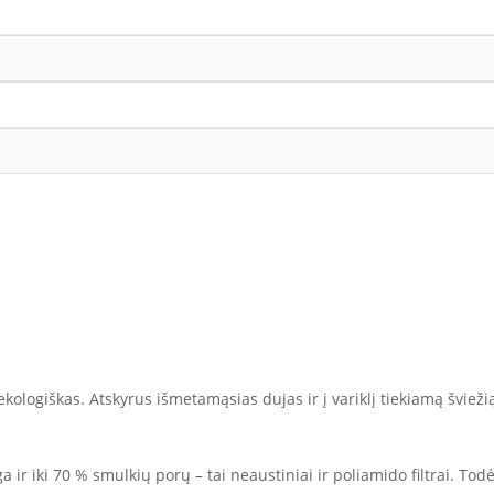
ekologiškas. Atskyrus išmetamąsias dujas ir į variklį tiekiamą švieži
 ir iki 70 % smulkių porų – tai neaustiniai ir poliamido filtrai. Todėl