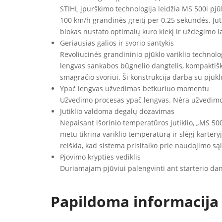
STIHL įpurškimo technologija leidžia MS 500i pjū
100 km/h grandinės greitį per 0.25 sekundės. Jut
blokas nustato optimalų kuro kiekį ir uždegimo la
Geriausias galios ir svorio santykis
Revoliucinės grandininio pjūklo variklio technolog
lengvas sankabos būgnelio dangtelis, kompaktiške
smagračio svoriui. Ši konstrukcija darbą su pjū
Ypač lengvas užvedimas betkuriuo momentu
Užvedimo procesas ypač lengvas. Nėra užvedimo 
Jutiklio valdoma degalų dozavimas
Nepaisant išorinio temperatūros jutiklio, „MS 500i
metu tikrina variklio temperatūrą ir slėgį karter
reiškia, kad sistema prisitaiko prie naudojimo są
Pjovimo krypties vediklis
Duriamajam pjūviui palengvinti ant starterio dang
Papildoma informacija