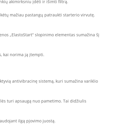
ių akimirksniu įdėti ir išimti filtrą.
kėtų mažiau pastangų patraukti starterio virvutę.
kenos „ElastoStart“ slopinimo elementas sumažina šį
, kai norima ją įtempti.
ktyvią antivibracinę sistemą, kuri sumažina variklio
žlės turi apsaugą nuo pametimo. Tai didžiulis
audojant ilgą pjovimo juostą.