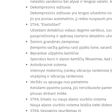
nelaidūs vandeniui bei alyvai ir lengvai valomi. Apv
Dekompresinis vožtuvas
Dekompresinis vožtuvas yra lengvo užvedimo siste
Jis yra pusiau automatinis, jį reikia nuspausti pri
STIHL “ElastoStart”
Užvedant dvitakčius vidaus degimo variklius, su
pasipriešinimą ir apkrovą starterio detalėms už
Šoninis grandinės įtempimas
Įtempimo varžtą galima rasti pjūklo šone, varančio
Beįrankiai užpylimo kamščiai
Specialus kuro ir alyvos kamščių fiksavimas, kad 
Antivibracinė sistema
Intensyvi motorinių įrankių vibracija rankenose į
virpėjimą ir vibraciją rankenose.
Veržlės su apsauga nuo pametimo
Keisdami pjovimo juostą, jūs nerizikuosite pames
pliusas dirbant miške.
STIHL Ematic su nauja alyvos siurblio sistema
Nauja alyvos siurblio sistema leidžia tiekti dide
STIHL tiesioginis įpurškimas (i)