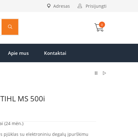
Adresas
Prisijungti
0
Apie mus
Kontaktai
STIHL MS 500i
ai (24 mėn.)
s pjūklas su elektroniniu degalų įpurškimu