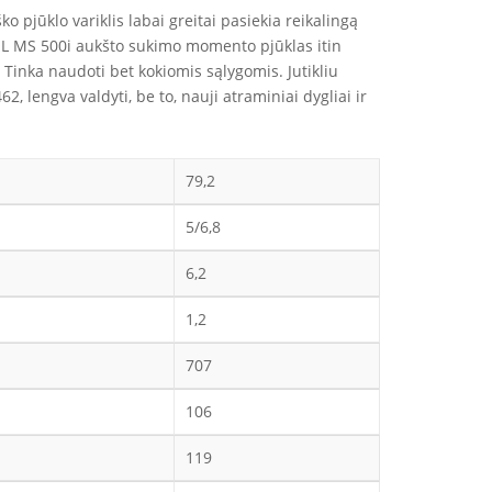
 pjūklo variklis labai greitai pasiekia reikalingą
STIHL MS 500i aukšto sukimo momento pjūklas itin
 Tinka naudoti bet kokiomis sąlygomis. Jutikliu
, lengva valdyti, be to, nauji atraminiai dygliai ir
79,2
5/6,8
6,2
1,2
707
106
119