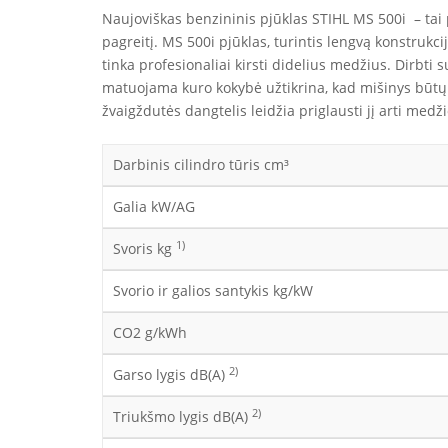
Naujoviškas benzininis pjūklas STIHL MS 500i – tai p
pagreitį. MS 500i pjūklas, turintis lengvą konstrukc
tinka profesionaliai kirsti didelius medžius. Dirbti
matuojama kuro kokybė užtikrina, kad mišinys būtų par
žvaigždutės dangtelis leidžia priglausti jį arti med
Darbinis cilindro tūris cm³
Galia kW/AG
1)
Svoris kg
Svorio ir galios santykis kg/kW
CO2 g/kWh
2)
Garso lygis dB(A)
2)
Triukšmo lygis dB(A)