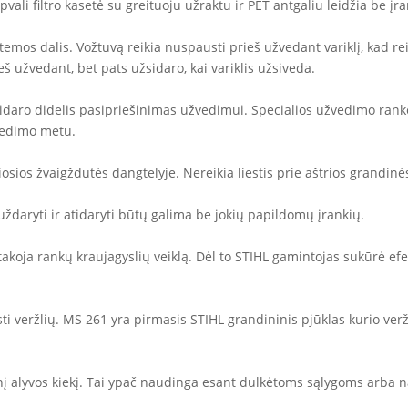
ali filtro kasetė su greituoju užraktu ir PET antgaliu leidžia be įrank
mos dalis. Vožtuvą reikia nuspausti prieš užvedant variklį, kad rei
eš užvedant, bet pats užsidaro, kai variklis užsiveda.
sidaro didelis pasipriešinimas užvedimui. Specialios užvedimo ran
vedimo metu.
sios žvaigždutės dangtelyje. Nereikia liestis prie aštrios grandinės
uždaryti ir atidaryti būtų galima be jokių papildomų įrankių.
takoja rankų kraujagyslių veiklą. Dėl to STIHL gamintojas sukūrė efe
ti veržlių. MS 261 yra pirmasis STIHL grandininis pjūklas kurio ver
snį alyvos kiekį. Tai ypač naudinga esant dulkėtoms sąlygoms arba n