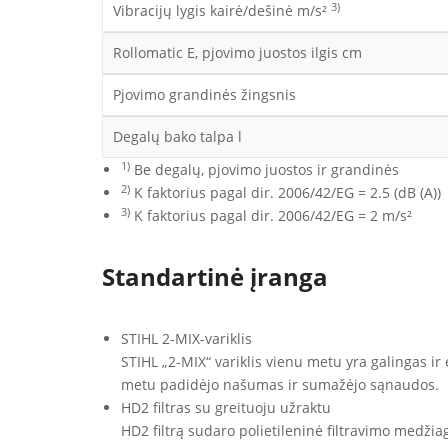
3)
Vibracijų lygis kairė/dešinė m/s²
Rollomatic E, pjovimo juostos ilgis cm
Pjovimo grandinės žingsnis
Degalų bako talpa l
1)
Be degalų, pjovimo juostos ir grandinės
2)
K faktorius pagal dir. 2006/42/EG = 2.5 (dB (A))
3)
K faktorius pagal dir. 2006/42/EG = 2 m/s²
Standartinė įranga
STIHL 2-MIX-variklis
STIHL „2-MIX“ variklis vienu metu yra galingas ir 
metu padidėjo našumas ir sumažėjo sąnaudos.
HD2 filtras su greituoju užraktu
HD2 filtrą sudaro polietileninė filtravimo medžiaga