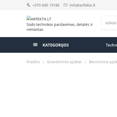
+370 600 19186
info@arfekta.lt
Sodo technikos pardavimas, detalės ir
remontas
KATEGORIJOS
Techn
Pradžia
Grandininiai pjūklai
Benzininiai pjūk