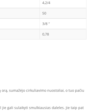
4,2/4
50
3/8 “
0,78
ą orą, sumažėjo cirkuliavimo nuostoliai, o tuo pačiu
 jie gali sulaikyti smulkiausias daleles. Jie taip pat