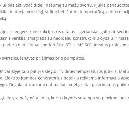
klui pasiekti ypač didelį našumą su mažu svoriu. Pjūkle panaudotos
ikliai matuoja oro slėgį, vidinę bei išorinę temperatūrą, o informac
iką.
ijos ir lengvos konstrukcijos rezultatas – geriausias galios ir svori
snis variklis, smagratis su nedideliu konstrukciniu dydžiu ir maže
klu padaro neįtikėtinai komfortišku. STIHL MS 500i idealus profeso
svirtelės, lengvas priėjimas prie pumputės.
“ variklyje taip pat yra slėgio ir vidinės temperatūros jutiklis. Ma
yje. Elektros įtampos generatorius pateikia reikiamą informaciją apie
lygų. Degalai dozuojami optimaliai, todėl greitai pasiekiamos puiki
telio yra pažymėta linija, kurios kryptis sutampa su pjovimo juostos