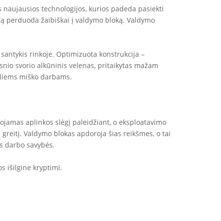
 naujausios technologijos, kurios padeda pasiekti
iją perduoda žaibiškai į valdymo bloką. Valdymo
o santykis rinkoje. Optimizuota konstrukcija –
snio svorio alkūninis velenas, pritaikytas mažam
naliems miško darbams.
tuojamas aplinkos slėgį paleidžiant, o eksploatavimo
 greitį. Valdymo blokas apdoroja šias reikšmes, o tai
os darbo savybės.
 išilgine kryptimi.