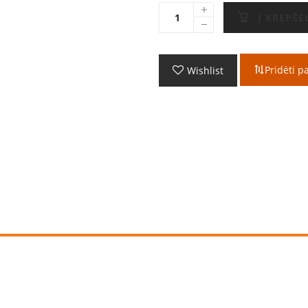
Į KREPŠE
Pridėti p
Wishlist