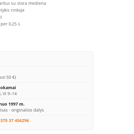
darbui su stora mediena
tykis rinkoje
ti
 per 0,25 s
uo 50 €)
mokamai
, VI 9–14
 nuo 1997 m.
isas · originalios dalys
370 37 456296