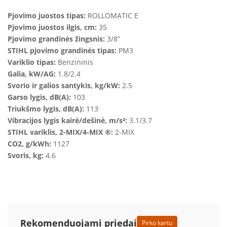
Pjovimo juostos tipas:
ROLLOMATIC E
Pjovimo juostos ilgis, cm:
35
Pjovimo grandinės žingsnis:
3/8”
STIHL pjovimo grandinės tipas:
PM3
Variklio tipas:
Benzininis
Galia, kW/AG:
1.8/2.4
Svorio ir galios santykis, kg/kW:
2.5
Garso lygis, dB(A):
103
Triukšmo lygis, dB(A):
113
Vibracijos lygis kairė/dešinė, m/s²:
3.1/3.7
STIHL variklis, 2-MIX/4-MIX ®:
2-MIX
CO2, g/kWh:
1127
Svoris, kg:
4.6
Rekomenduojami priedai
Pirko kartu