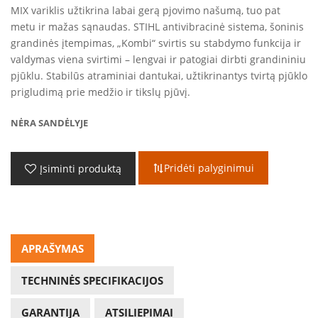
MIX variklis užtikrina labai gerą pjovimo našumą, tuo pat
metu ir mažas sąnaudas. STIHL antivibracinė sistema, šoninis
grandinės įtempimas, „Kombi“ svirtis su stabdymo funkcija ir
valdymas viena svirtimi – lengvai ir patogiai dirbti grandininiu
pjūklu. Stabilūs atraminiai dantukai, užtikrinantys tvirtą pjūklo
prigludimą prie medžio ir tikslų pjūvį.
NĖRA SANDĖLYJE
Pridėti palyginimui
Įsiminti produktą
APRAŠYMAS
TECHNINĖS SPECIFIKACIJOS
GARANTIJA
ATSILIEPIMAI