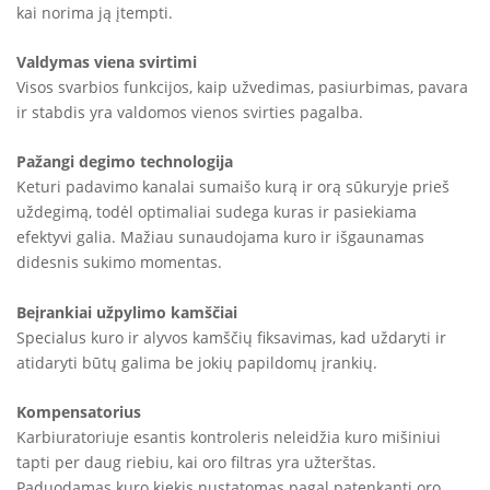
kai norima ją įtempti.
Valdymas viena svirtimi
Visos svarbios funkcijos, kaip užvedimas, pasiurbimas, pavara
ir stabdis yra valdomos vienos svirties pagalba.
Pažangi degimo technologija
Keturi padavimo kanalai sumaišo kurą ir orą sūkuryje prieš
uždegimą, todėl optimaliai sudega kuras ir pasiekiama
efektyvi galia. Mažiau sunaudojama kuro ir išgaunamas
didesnis sukimo momentas.
Beįrankiai užpylimo kamščiai
Specialus kuro ir alyvos kamščių fiksavimas, kad uždaryti ir
atidaryti būtų galima be jokių papildomų įrankių.
Kompensatorius
Karbiuratoriuje esantis kontroleris neleidžia kuro mišiniui
tapti per daug riebiu, kai oro filtras yra užterštas.
Paduodamas kuro kiekis nustatomas pagal patenkantį oro