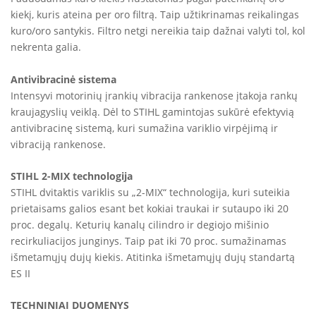
kiekį, kuris ateina per oro filtrą. Taip užtikrinamas reikalingas
kuro/oro santykis. Filtro netgi nereikia taip dažnai valyti tol, kol
nekrenta galia.
Antivibracinė sistema
Intensyvi motorinių įrankių vibracija rankenose įtakoja rankų
kraujagyslių veiklą. Dėl to STIHL gamintojas sukūrė efektyvią
antivibracinę sistemą, kuri sumažina variklio virpėjimą ir
vibraciją rankenose.
STIHL 2-MIX technologija
STIHL dvitaktis variklis su „2-MIX“ technologija, kuri suteikia
prietaisams galios esant bet kokiai traukai ir sutaupo iki 20
proc. degalų. Keturių kanalų cilindro ir degiojo mišinio
recirkuliacijos junginys. Taip pat iki 70 proc. sumažinamas
išmetamųjų dujų kiekis. Atitinka išmetamųjų dujų standartą
ES II
TECHNINIAI DUOMENYS