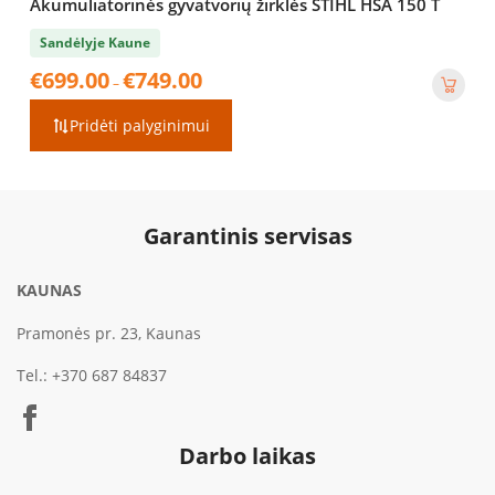
Akumuliatorinės gyvatvorių žirklės STIHL HSA 150 T
Sandėlyje Kaune
Price
€
699.00
€
749.00
–
range:
€699.00
Pridėti palyginimui
through
€749.00
Garantinis servisas
KAUNAS
Pramonės pr. 23, Kaunas
Tel.:
+370 687 84837
Darbo laikas