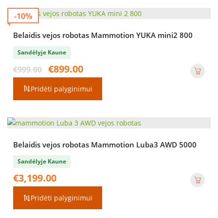
-10%
Belaidis vejos robotas Mammotion YUKA mini2 800
Sandėlyje Kaune
Original
Current
€
899.00
€
999.00
price
price
was:
is:
Pridėti palyginimui
€999.00.
€899.00.
Belaidis vejos robotas Mammotion Luba3 AWD 5000
Sandėlyje Kaune
€
3,199.00
Pridėti palyginimui