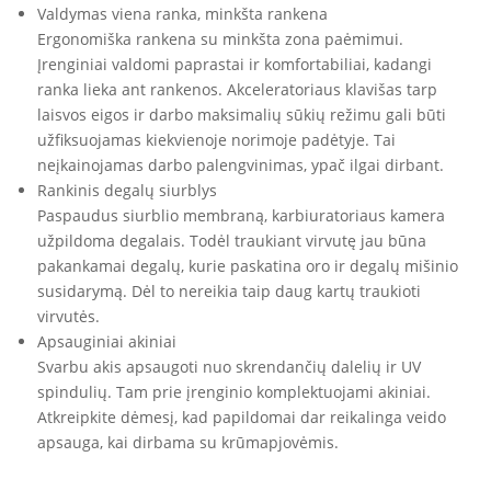
Valdymas viena ranka, minkšta rankena
Ergonomiška rankena su minkšta zona paėmimui.
Įrenginiai valdomi paprastai ir komfortabiliai, kadangi
ranka lieka ant rankenos. Akceleratoriaus klavišas tarp
laisvos eigos ir darbo maksimalių sūkių režimu gali būti
užfiksuojamas kiekvienoje norimoje padėtyje. Tai
neįkainojamas darbo palengvinimas, ypač ilgai dirbant.
Rankinis degalų siurblys
Paspaudus siurblio membraną, karbiuratoriaus kamera
užpildoma degalais. Todėl traukiant virvutę jau būna
pakankamai degalų, kurie paskatina oro ir degalų mišinio
susidarymą. Dėl to nereikia taip daug kartų traukioti
virvutės.
Apsauginiai akiniai
Svarbu akis apsaugoti nuo skrendančių dalelių ir UV
spindulių. Tam prie įrenginio komplektuojami akiniai.
Atkreipkite dėmesį, kad papildomai dar reikalinga veido
apsauga, kai dirbama su krūmapjovėmis.