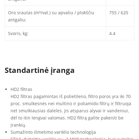
Oro srautas (m³/val.) su apvaliu / plokščiu
755 / 620
antgaliu:
Svoris, kg:
4.4
Standartinė įranga
HD2 filtras
HD2 filtras pagamintas iš polietileno, filtro poros yra iki 70
proc. smulkesnės nei multino ir poliamido filtrų ir filtruoja
net smulkiausias daleles. Jis atsparus alyvai ir vandeniui,
dėl to itin lengvai valomas. HD2 filtrą galite pakeisti be
įrankių.
Sumažinto išmetimo variklio technologija