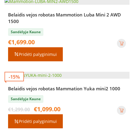
Belaidis vejos robotas Mammotion Luba Mini 2 AWD
1500
Sandėlyje Kaune
€
1,699.00
Pridėti palyginimui
-15%
Belaidis vejos robotas Mammation Yuka mini2 1000
Sandėlyje Kaune
Original
Current
€
1,099.00
€
1,299.00
price
price
was:
is:
Pridėti palyginimui
€1,299.00.
€1,099.00.