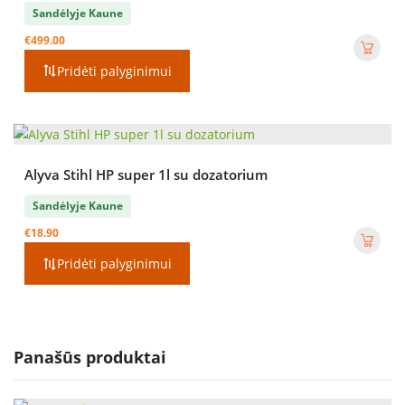
Sandėlyje Kaune
€
499.00
Pridėti palyginimui
Alyva Stihl HP super 1l su dozatorium
Sandėlyje Kaune
€
18.90
Pridėti palyginimui
Panašūs produktai