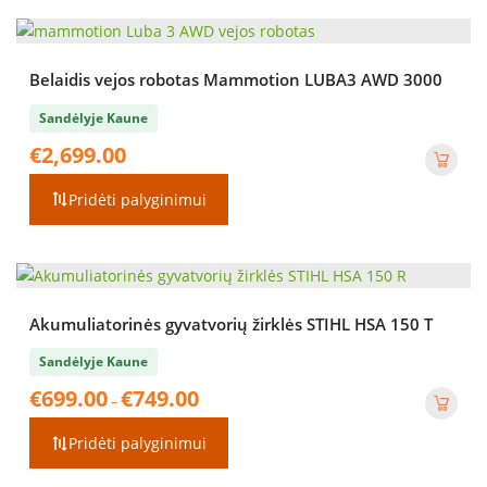
Belaidis vejos robotas Mammotion LUBA3 AWD 3000
Sandėlyje Kaune
€
2,699.00
Pridėti palyginimui
Akumuliatorinės gyvatvorių žirklės STIHL HSA 150 T
Sandėlyje Kaune
Price
€
699.00
€
749.00
–
range:
€699.00
Pridėti palyginimui
through
€749.00