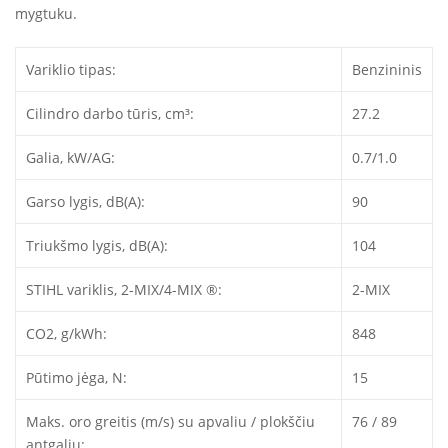
mygtuku.
Variklio tipas:
Benzininis
Cilindro darbo tūris, cm³:
27.2
Galia, kW/AG:
0.7/1.0
Garso lygis, dB(A):
90
Triukšmo lygis, dB(A):
104
STIHL variklis, 2-MIX/4-MIX ®:
2-MIX
CO2, g/kWh:
848
Pūtimo jėga, N:
15
Maks. oro greitis (m/s) su apvaliu / plokščiu
76 / 89
antgaliu: