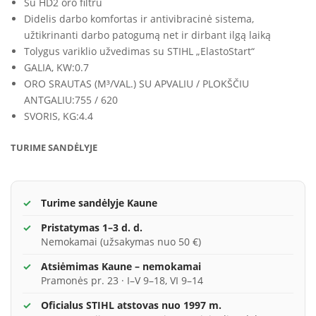
Su HD2 oro filtru
Didelis darbo komfortas ir antivibracinė sistema,
užtikrinanti darbo patogumą net ir dirbant ilgą laiką
Tolygus variklio užvedimas su STIHL „ElastoStart“
GALIA, KW:
0.7
ORO SRAUTAS (M³/VAL.) SU APVALIU / PLOKŠČIU
ANTGALIU:
755 / 620
SVORIS, KG:
4.4
TURIME SANDĖLYJE
Turime sandėlyje Kaune
Pristatymas 1–3 d. d.
Nemokamai (užsakymas nuo 50 €)
Atsiėmimas Kaune – nemokamai
Pramonės pr. 23 · I–V 9–18, VI 9–14
Oficialus STIHL atstovas nuo 1997 m.