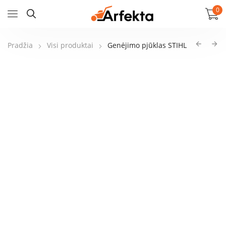
0
Pradžia
Visi produktai
Genėjimo pjūklas STIHL