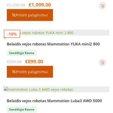
Original
Current
€
1,099.00
€
1,299.00
price
price
was:
is:
Pridėti palyginimui
€1,299.00.
€1,099.00.
-10%
Belaidis vejos robotas Mammotion YUKA mini2 800
Sandėlyje Kaune
Original
Current
€
899.00
€
999.00
price
price
was:
is:
Pridėti palyginimui
€999.00.
€899.00.
Belaidis vejos robotas Mammotion Luba3 AWD 5000
Sandėlyje Kaune