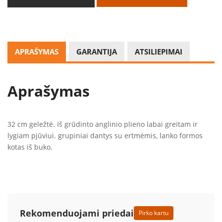
APRAŠYMAS
GARANTIJA
ATSILIEPIMAI
Aprašymas
32 cm geležtė. Iš grūdinto anglinio plieno labai greitam ir
lygiam pjūviui. grupiniai dantys su ertmėmis, lanko formos
kotas iš buko.
Rekomenduojami priedai
Pirko kartu