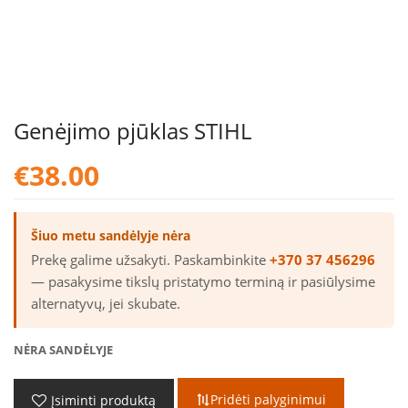
Genėjimo pjūklas STIHL
€
38.00
Šiuo metu sandėlyje nėra
Prekę galime užsakyti. Paskambinkite
+370 37 456296
— pasakysime tikslų pristatymo terminą ir pasiūlysime
alternatyvų, jei skubate.
NĖRA SANDĖLYJE
Pridėti palyginimui
Įsiminti produktą