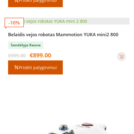
Pridėti palyginimui
€1,299.00.
€1,099.00.
-10%
Belaidis vejos robotas Mammotion YUKA mini2 800
Sandėlyje Kaune
Original
Current
€
899.00
€
999.00
price
price
was:
is:
Pridėti palyginimui
€999.00.
€899.00.