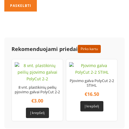
Rekomenduojami priedai
Pirko kartu
Pjovimo galva PolyCut 2-2
STIHL
8 vnt. plastikinių peilių
pjovimo galvai PolyCut 2-2
€
16.50
€
3.00
Į krepšelį
Į krepšelį