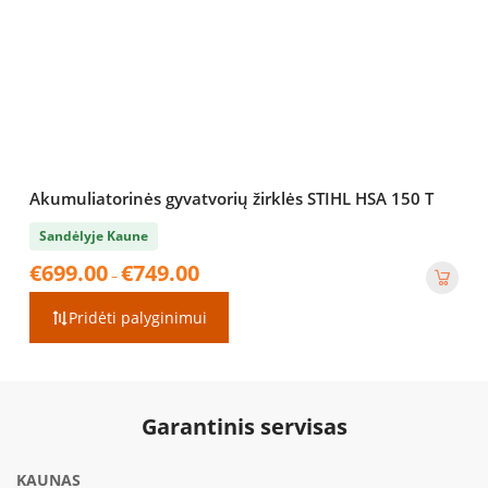
Akumuliatorinės gyvatvorių žirklės STIHL HSA 150 T
Sandėlyje Kaune
Price
€
699.00
€
749.00
–
range:
€699.00
Pridėti palyginimui
through
€749.00
Garantinis servisas
KAUNAS