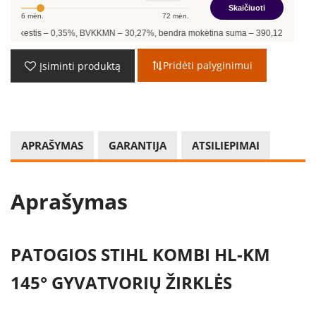
Skaičiuoti
6
mėn.
72
mėn.
is –
0,35
%, BVKKMN –
30,27
%, bendra mokėtina suma –
390,12
€, mėnesio įmoka
Pridėti palyginimui
Įsiminti produktą
APRAŠYMAS
GARANTIJA
ATSILIEPIMAI
Aprašymas
PATOGIOS STIHL KOMBI HL-KM
145° GYVATVORIŲ ŽIRKLĖS