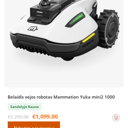
Belaidis vejos robotas Mammation Yuka mini2 1000
Sandėlyje Kaune
Original
Current
€
1,099.00
€
1,299.00
price
price
was:
is: