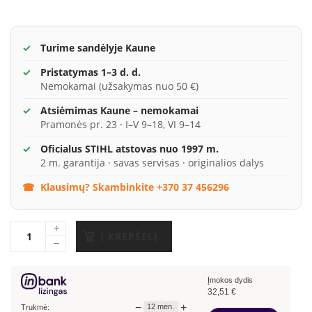
Turime sandėlyje Kaune
Pristatymas 1–3 d. d.
Nemokamai (užsakymas nuo 50 €)
Atsiėmimas Kaune – nemokamai
Pramonės pr. 23 · I–V 9–18, VI 9–14
Oficialus STIHL atstovas nuo 1997 m.
2 m. garantija · savas servisas · originalios dalys
Klausimų? Skambinkite +370 37 456296
Į KREPŠELĮ
Įmokos dydis
32,51
€
−
+
12
mėn.
Trukmė: