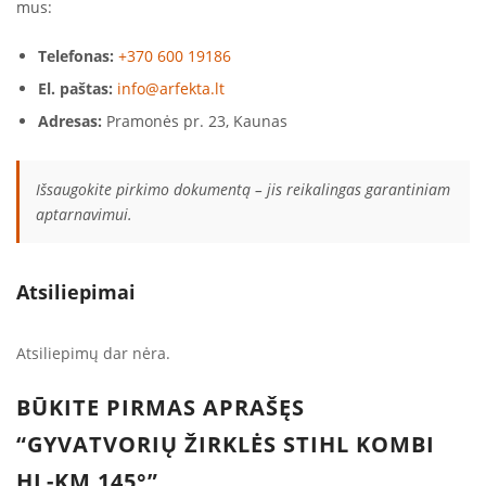
mus:
Telefonas:
+370 600 19186
El. paštas:
info@arfekta.lt
Adresas:
Pramonės pr. 23, Kaunas
Išsaugokite pirkimo dokumentą – jis reikalingas garantiniam
aptarnavimui.
Atsiliepimai
Atsiliepimų dar nėra.
BŪKITE PIRMAS APRAŠĘS
“GYVATVORIŲ ŽIRKLĖS STIHL KOMBI
HL-KM 145°”