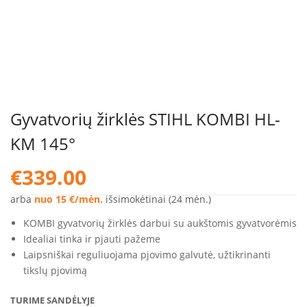
Gyvatvorių žirklės STIHL KOMBI HL-
KM 145°
€
339.00
arba
nuo 15 €/mėn.
išsimokėtinai (24 mėn.)
KOMBI gyvatvorių žirklės darbui su aukštomis gyvatvorėmis
Idealiai tinka ir pjauti pažeme
Laipsniškai reguliuojama pjovimo galvutė, užtikrinanti
tikslų pjovimą
TURIME SANDĖLYJE