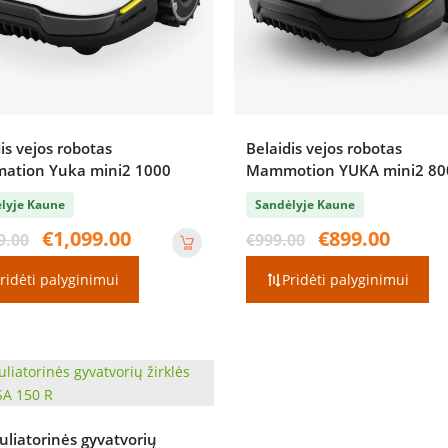
is vejos robotas
Belaidis vejos robotas
tion Yuka mini2 1000
Mammotion YUKA mini2 80
lyje Kaune
Sandėlyje Kaune
Original
Current
Original
Current
€
1,099.00
€
899.00
9.00
€
999.00
price
price
price
price
was:
is:
was:
is:
ridėti palyginimui
Pridėti palyginimui
€1,299.00.
€1,099.00.
€999.00.
€899.00.
liatorinės gyvatvorių