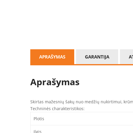
APRAŠYMAS
GARANTIJA
A
Aprašymas
Skirtas mažesnių šakų nuo medžių nukirtimui, krūmų
Techninės charakteristikos:
Plotis
Ilgis