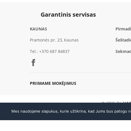
Garantinis servisas
KAUNAS
Pirmadi
Pramonės pr. 23, Kaunas
Šeštadi
Tel.:
+370 687 84837
Sekmad
PRIIMAME MOKĖJIMUS
© 2026 Be
UAB
Atsisakyti sutarties
Mes naudojame slapukus, kurie užtikrina, kad Jums bus patogu naud
PARDUOTUVĖ IR SERVISAS KAUNE
DARBO 
Pramonės pr. 23, Kaunas
I–V 9:0