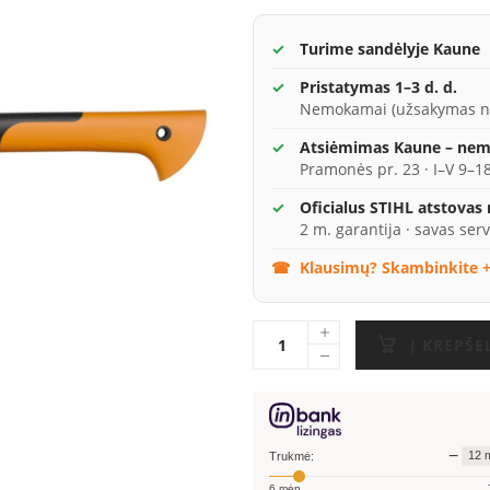
Turime sandėlyje Kaune
Pristatymas 1–3 d. d.
Nemokamai (užsakymas n
Atsiėmimas Kaune – ne
Pramonės pr. 23 · I–V 9–18
Oficialus STIHL atstovas
2 m. garantija · savas serv
Klausimų? Skambinkite +
Į KREPŠE
−
12
m
Trukmė:
6
mėn.