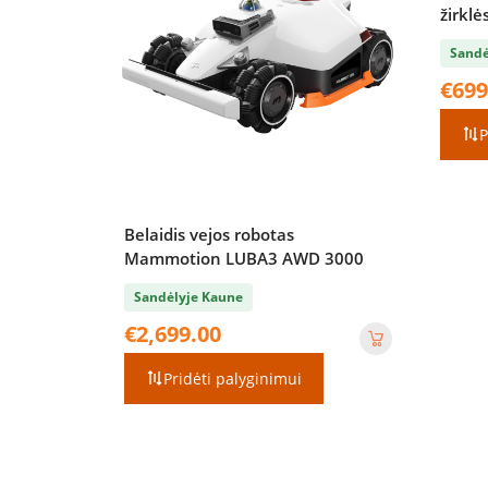
žirklė
Sandė
€
699
P
Belaidis vejos robotas
Mammotion LUBA3 AWD 3000
Sandėlyje Kaune
€
2,699.00
Pridėti palyginimui