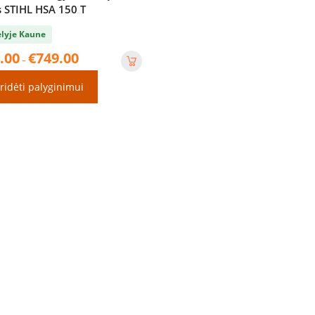
s STIHL HSA 150 T
lyje Kaune
Price
.00
€
749.00
–
range:
€699.00
ridėti palyginimui
through
€749.00