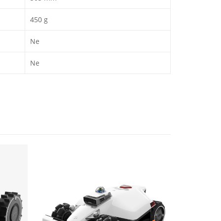
450 g
Ne
Ne