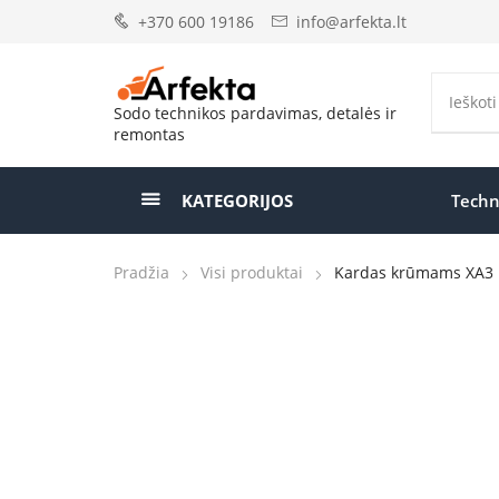
+370 600 19186
info@arfekta.lt
Sodo technikos pardavimas, detalės ir
remontas
KATEGORIJOS
Techn
Pradžia
Visi produktai
Kardas krūmams XA3 