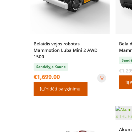
Belaidis vejos robotas
Belaid
Mammotion Luba Mini 2 AWD
Mamma
1500
Sandė
Sandėlyje Kaune
€
1,29
€
1,699.00
P
Pridėti palyginimui
Akumu