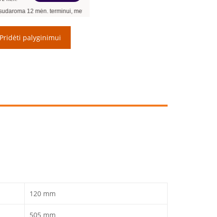
12
mėn. terminui, metinė palūkanų norma –
13,90
%
, sutarties sudarymo mokestis -
Pridėti palyginimui
120 mm
505 mm