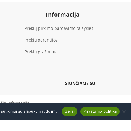
Informacija
Prekių pirkimo-pardavimo taisyklės
Prekių garantijos
Prekių grąžinimas
SIUNČIAME SU
nčią informaciją
ų sutikimui su slapukų naudojimu.
Gerai
Privatumo politika
EL. PARDUOTUVĖ
+370 600 19186