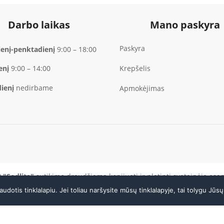
Darbo laikas
Mano paskyra
Paskyra
enį-penktadienį
9:00 – 18:00
Krepšelis
enį
9:00 – 14:00
ienį
nedirbame
Apmokėjimas
 "Sodlita"
sutikimo draudžiama kopijuoti ir platinti svetainėje esa
otis tinklalapiu. Jei toliau naršysite mūsų tinklalapyje, tai tolygu Jūs
LAIKAS
PARDUOTUVĖ / SERVISAS
0–18:00 · VI 9:00–14:00
+370 37 456296