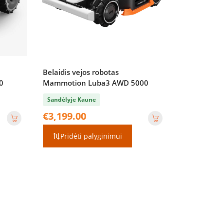
Belaidis vejos robotas
0
Mammotion Luba3 AWD 5000
Sandėlyje Kaune
€
3,199.00
Pridėti palyginimui