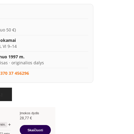
uo 50 €)
mokamai
, VI 9–14
 nuo 1997 m.
isas · originalios dalys
370 37 456296
LĮ
Įmokos dydis
28,77
€
+
ėn.
Skaičiuoti
72
mėn.