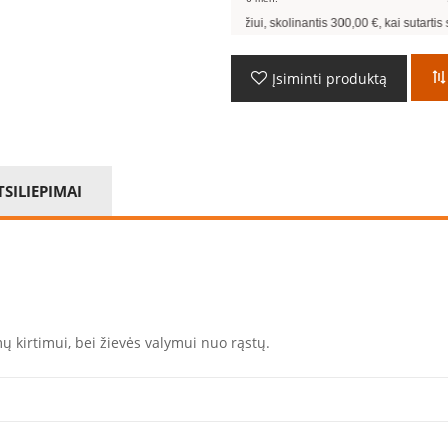
Pavyzdžiui, skolinantis
300,00
€, kai sutartis sudaroma
Įsiminti produktą
TSILIEPIMAI
 kirtimui, bei žievės valymui nuo rąstų.