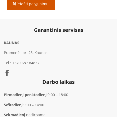
€699.00
Pridėti palyginimui
through
€749.00
Garantinis servisas
KAUNAS
Pramonės pr. 23, Kaunas
Tel.:
+370 687 84837
Darbo laikas
Pirmadienį-penktadienį
9:00 – 18:00
Šeštadienį
9:00 – 14:00
Sekmadienį
nedirbame