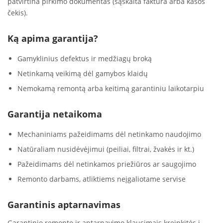
patvirtina pirkimo dokumentas (sąskaita faktūra arba kasos
čekis).
Ką apima garantija?
Gamyklinius defektus ir medžiagų broką
Netinkamą veikimą dėl gamybos klaidų
Nemokamą remontą arba keitimą garantiniu laikotarpiu
Garantija netaikoma
Mechaniniams pažeidimams dėl netinkamo naudojimo
Natūraliam nusidėvėjimui (peiliai, filtrai, žvakės ir kt.)
Pažeidimams dėl netinkamos priežiūros ar saugojimo
Remonto darbams, atliktiems neįgaliotame servise
Garantinis aptarnavimas
Garantinio remonto ir aptarnavimo klausimais kreipkitės į