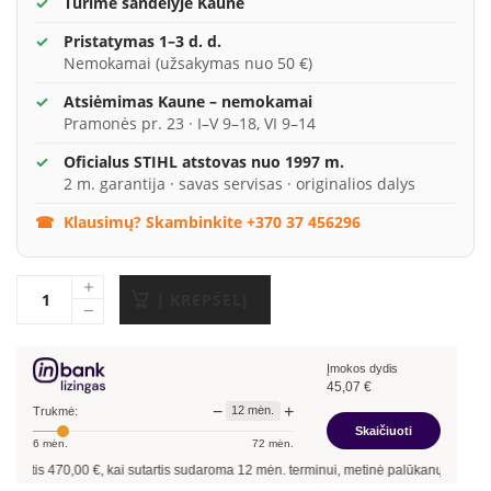
Turime sandėlyje Kaune
Pristatymas 1–3 d. d.
Nemokamai (užsakymas nuo 50 €)
Atsiėmimas Kaune – nemokamai
Pramonės pr. 23 · I–V 9–18, VI 9–14
Oficialus STIHL atstovas nuo 1997 m.
2 m. garantija · savas servisas · originalios dalys
Klausimų? Skambinkite +370 37 456296
Į KREPŠELĮ
Įmokos dydis
45,07
€
−
+
12
mėn.
Trukmė:
Skaičiuoti
6
mėn.
72
mėn.
70,00
€, kai sutartis sudaroma
12
mėn. terminui, metinė palūkanų norma –
13,90
%