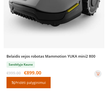
Belaidis vejos robotas Mammotion YUKA mini2 800
Sandėlyje Kaune
Original
Current
€
899.00
€
999.00
price
price
was:
is:
Pridėti palyginimui
€999.00.
€899.00.