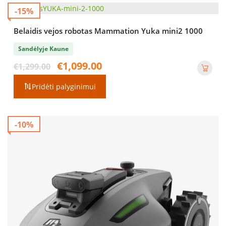
-15%
Belaidis vejos robotas Mammation Yuka mini2 1000
Sandėlyje Kaune
Original
Current
€
1,099.00
€
1,299.00
price
price
was:
is:
Pridėti palyginimui
€1,299.00.
€1,099.00.
-10%