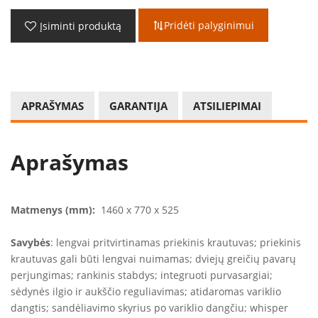
Pridėti palyginimui
Įsiminti produktą
APRAŠYMAS
GARANTIJA
ATSILIEPIMAI
Aprašymas
Matmenys (mm):
1460 x 770 x 525
Savybės
: lengvai pritvirtinamas priekinis krautuvas; priekinis
krautuvas gali būti lengvai nuimamas; dviejų greičių pavarų
perjungimas; rankinis stabdys; integruoti purvasargiai;
sėdynės ilgio ir aukščio reguliavimas; atidaromas variklio
dangtis; sandėliavimo skyrius po variklio dangčiu; whisper