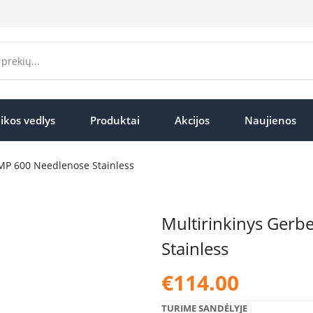
ikos vedlys
Produktai
Akcijos
Naujienos
 MP 600 Needlenose Stainless
Multirinkinys Gerb
Stainless
€
114.00
TURIME SANDĖLYJE