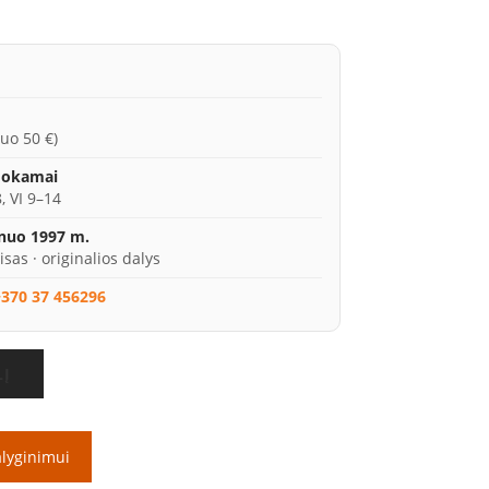
uo 50 €)
mokamai
, VI 9–14
 nuo 1997 m.
isas · originalios dalys
370 37 456296
LĮ
alyginimui