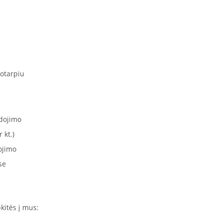
otarpiu
dojimo
 kt.)
ojimo
se
kitės į mus: