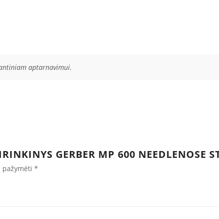
rantiniam aptarnavimui.
IRINKINYS GERBER MP 600 NEEDLENOSE S
ai pažymėti
*