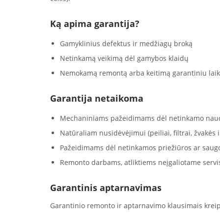
Ką apima garantija?
Gamyklinius defektus ir medžiagų broką
Netinkamą veikimą dėl gamybos klaidų
Nemokamą remontą arba keitimą garantiniu laik
Garantija netaikoma
Mechaniniams pažeidimams dėl netinkamo nau
Natūraliam nusidėvėjimui (peiliai, filtrai, žvakės ir
Pažeidimams dėl netinkamos priežiūros ar saug
Remonto darbams, atliktiems neįgaliotame servi
Garantinis aptarnavimas
Garantinio remonto ir aptarnavimo klausimais kreip