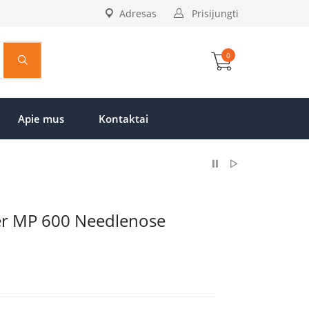
Adresas
Prisijungti
0
Apie mus
Kontaktai
er MP 600 Needlenose