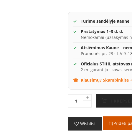
Turime sandėlyje Kaune
Pristatymas 1–3 d. d.
Nemokamai (užsakymas n
Atsiėmimas Kaune – ne
Pramonės pr. 23 · I–V 9–18
Oficialus STIHL atstovas
2 m. garantija · savas serv
Klausimų? Skambinkite +
Į KREPŠE
Pridėti p
Wishlist