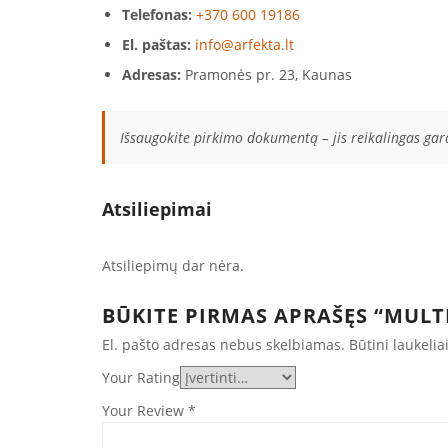
Telefonas:
+370 600 19186
El. paštas:
info@arfekta.lt
Adresas:
Pramonės pr. 23, Kaunas
Išsaugokite pirkimo dokumentą – jis reikalingas ga
Atsiliepimai
Atsiliepimų dar nėra.
BŪKITE PIRMAS APRAŠĘS “MULT
El. pašto adresas nebus skelbiamas.
Būtini laukeli
Your Rating
Your Review
*