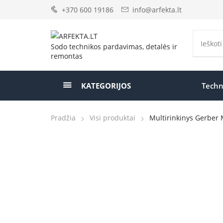
+370 600 19186
info@arfekta.lt
Sodo technikos pardavimas, detalės ir
remontas
KATEGORIJOS
Techn
Pradžia
Visi produktai
Multirinkinys Gerber