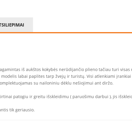
TSILIEPIMAI
pagamintas iš aukštos kokybės nerūdijančio plieno tačiau turi visas
odelis labai paplites tarp žvejų ir turistų. Visi atlenkiami įrankiai
mplektuojamas su nailoniniu dėklu nešiojimui ant diržo.
kirtinai patogiu ir greitu išskleidimu ( paruošimu darbui ), jis išsk
tis tik geriausio.