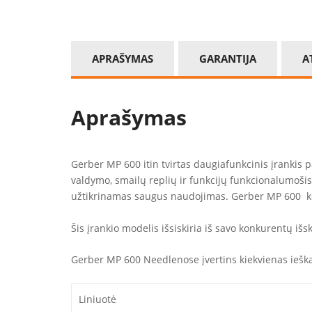
APRAŠYMAS
GARANTIJA
A
Aprašymas
Gerber MP 600 itin tvirtas daugiafunkcinis įrankis 
valdymo, smailų replių ir funkcijų funkcionalumošis m
užtikrinamas saugus naudojimas. Gerber MP 600 ko
Šis įrankio modelis išsiskiria iš savo konkurentų išs
Gerber MP 600 Needlenose įvertins kiekvienas ieškan
Liniuotė