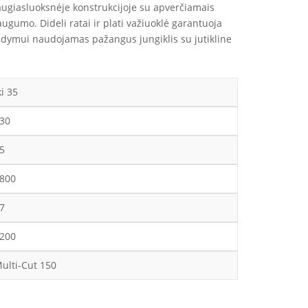
daugiasluoksnėje konstrukcijoje su apverčiamais
gumo. Dideli ratai ir plati važiuoklė garantuoja
valdymui naudojamas pažangus jungiklis su jutikline
ki 35
30
5
800
7
200
ulti-Cut 150