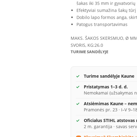
šakas iki 35 mm ir gyvatvorių
Efektyviai sumažina šakų tūrį
Dobilo lapo formos anga, ski
Patogus transportavimas
MAKS. ŠAKOS SKERSMUO, Ø MM
SVORIS, KG:
26.0
TURIME SANDĖLYJE
Turime sandėlyje Kaune
Pristatymas 1–3 d. d.
Nemokamai (užsakymas n
Atsiėmimas Kaune – ne
Pramonės pr. 23 · I–V 9–18
Oficialus STIHL atstovas
2 m. garantija · savas serv