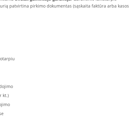
kurią patvirtina pirkimo dokumentas (sąskaita faktūra arba kasos
otarpiu
dojimo
 kt.)
ojimo
se