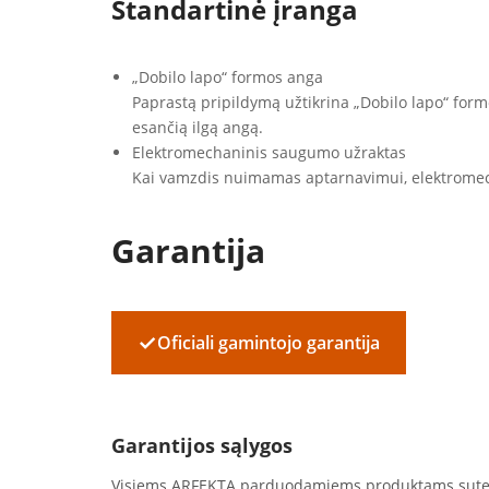
Standartinė įranga
„Dobilo lapo“ formos anga
Paprastą pripildymą užtikrina „Dobilo lapo“ formo
esančią ilgą angą.
Elektromechaninis saugumo užraktas
Kai vamzdis nuimamas aptarnavimui, elektromech
Garantija
✓
Oficiali gamintojo garantija
Garantijos sąlygos
Visiems ARFEKTA parduodamiems produktams sut