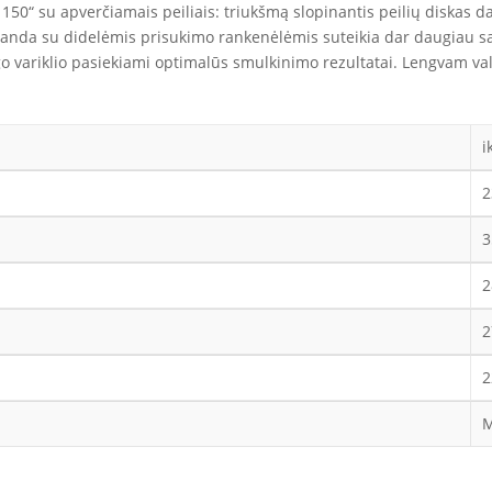
150“ su apverčiamais peiliais: triukšmą slopinantis peilių diskas 
anda su didelėmis prisukimo rankenėlėmis suteikia dar daugiau sau
ingo variklio pasiekiami optimalūs smulkinimo rezultatai. Lengvam 
i
2
3
2
2
2
M