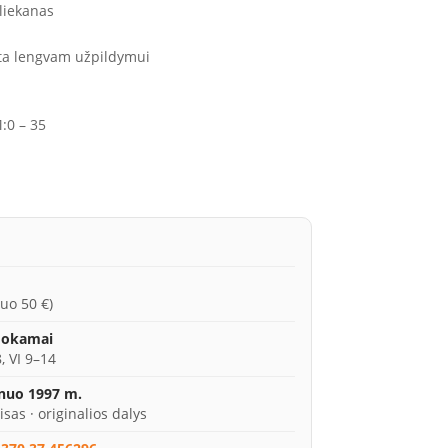
 liekanas
rta lengvam užpildymui
:
0 – 35
uo 50 €)
mokamai
, VI 9–14
 nuo 1997 m.
isas · originalios dalys