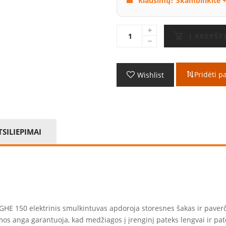
Klausimų? Skambinkite +
Į KREPŠE
Pridėti p
Wishlist
TSILIEPIMAI
L GHE 150 elektrinis smulkintuvas apdoroja storesnes šakas ir paverč
mos anga garantuoja, kad medžiagos į įrenginį pateks lengvai ir pa