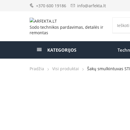
+370 600 19186
info@arfekta.lt
Sodo technikos pardavimas, detalės ir
remontas
KATEGORIJOS
Techn
Pradžia
Visi produktai
Šakų smulkintuvas ST