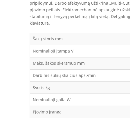
pripildymui. Darbo efektyvumą užtikrina „Multi-Cut 
pjovimo peiliais. Elektromechaninė apsauginė užskl
stabilumą ir lengvą perkėlimą į kitą vietą. Dėl gal
klaviatūra.
Šakų storis mm
Nominalioji įtampa V
Maks. šakos skersmuo mm
Darbinis sūkių skaičius aps./min
Svoris kg
Nominalioji galia W
Pjovimo įranga