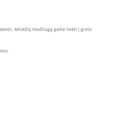
elės. Minkštą medžiagą galite tiekti į greta
imo.