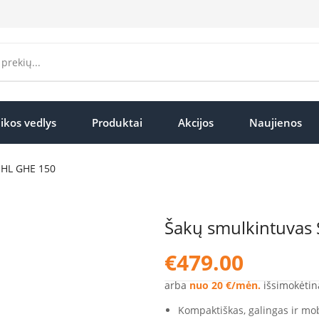
ikos vedlys
Produktai
Akcijos
Naujienos
IHL GHE 150
Šakų smulkintuvas
€
479.00
arba
nuo 20 €/mėn.
išsimokėtin
Kompaktiškas, galingas ir mob