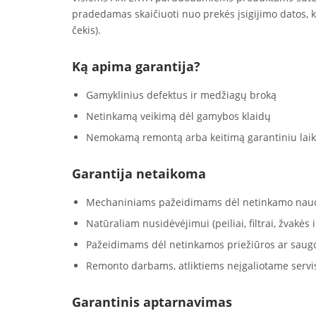
pradedamas skaičiuoti nuo prekės įsigijimo datos, 
čekis).
Ką apima garantija?
Gamyklinius defektus ir medžiagų broką
Netinkamą veikimą dėl gamybos klaidų
Nemokamą remontą arba keitimą garantiniu laik
Garantija netaikoma
Mechaniniams pažeidimams dėl netinkamo nau
Natūraliam nusidėvėjimui (peiliai, filtrai, žvakės ir
Pažeidimams dėl netinkamos priežiūros ar saug
Remonto darbams, atliktiems neįgaliotame servi
Garantinis aptarnavimas