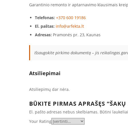
Garantinio remonto ir aptarnavimo klausimais kreip
Telefonas:
+370 600 19186
El. paštas:
info@arfekta.lt
Adresas:
Pramonės pr. 23, Kaunas
Išsaugokite pirkimo dokumentą – jis reikalingas ga
Atsiliepimai
Atsiliepimų dar nėra.
BŪKITE PIRMAS APRAŠĘS “ŠAKŲ
El. pašto adresas nebus skelbiamas.
Būtini laukeli
Your Rating