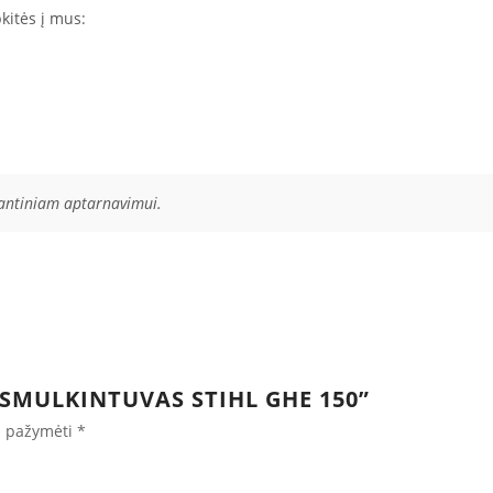
kitės į mus:
rantiniam aptarnavimui.
 SMULKINTUVAS STIHL GHE 150”
ai pažymėti
*