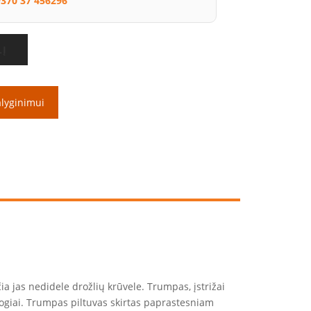
370 37 456296
LĮ
alyginimui
ia jas nedidele drožlių krūvele. Trumpas, įstrižai
togiai. Trumpas piltuvas skirtas paprastesniam