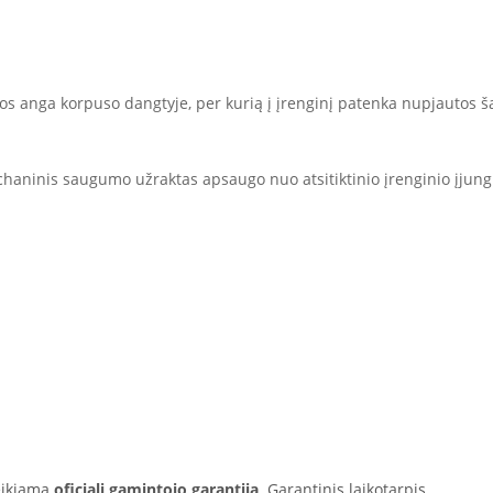
s anga korpuso dangtyje, per kurią į įrenginį patenka nupjautos šak
aninis saugumo užraktas apsaugo nuo atsitiktinio įrenginio įjung
eikiama
oficiali gamintojo garantija
. Garantinis laikotarpis