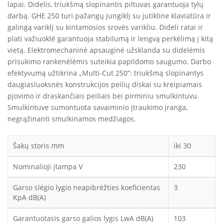
lapai. Didelis, triukšmą slopinantis piltuvas garantuoja tylų
darbą. GHE 250 turi pažangų jungiklį su jutikline klaviatūra ir
galingą variklį su kintamosios srovės varikliu. Dideli ratai ir
plati važiuoklė garantuoja stabilumą ir lengvą perkėlimą į kitą
vietą. Elektromechaninė apsauginė užsklanda su didelėmis
prisukimo rankenėlėmis suteikia papildomo saugumo. Darbo
efektyvumą užtikrina „Multi-Cut 250“: triukšmą slopinantys
daugiasluoksnės konstrukcijos peilių diskai su kreipiamais
pjovimo ir draskančiais peiliais bei pirminiu smulkintuvu.
Smulkintuve sumontuota savaiminio įtraukimo įranga,
negrąžinanti smulkinamos medžiagos.
Šakų storis mm
iki 30
Nominalioji įtampa V
230
Garso slėgio lygio neapibrėžties koeficientas
3
KpA dB(A)
Garantuotasis garso galios lygis LwA dB(A)
103