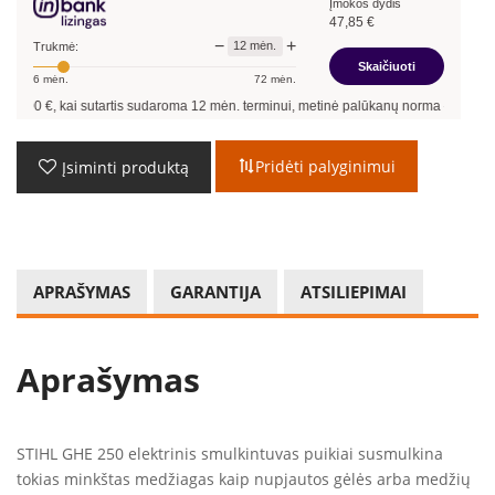
Įmokos dydis
47,85
€
−
+
12
mėn.
Trukmė:
Skaičiuoti
6
mėn.
72
mėn.
ai sutartis sudaroma
12
mėn. terminui, metinė palūkanų norma –
13,90
%
, sutarti
Pridėti palyginimui
Įsiminti produktą
APRAŠYMAS
GARANTIJA
ATSILIEPIMAI
Aprašymas
STIHL GHE 250 elektrinis smulkintuvas puikiai susmulkina
tokias minkštas medžiagas kaip nupjautos gėlės arba medžių