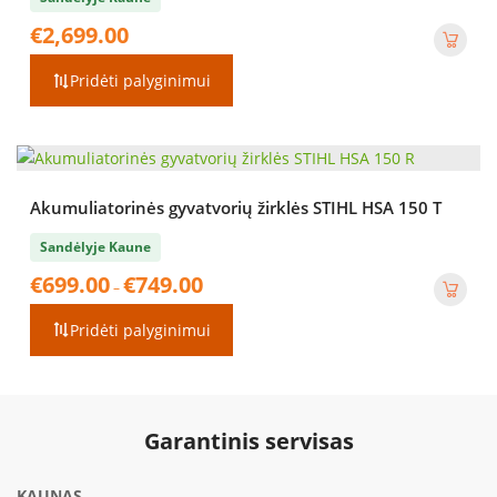
€
2,699.00
Pridėti palyginimui
Akumuliatorinės gyvatvorių žirklės STIHL HSA 150 T
Sandėlyje Kaune
Price
€
699.00
€
749.00
–
range:
€699.00
Pridėti palyginimui
through
€749.00
Garantinis servisas
KAUNAS