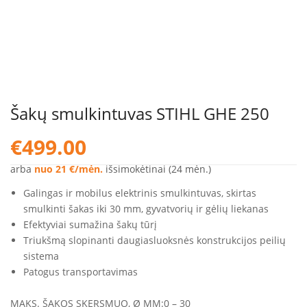
Šakų smulkintuvas STIHL GHE 250
€
499.00
arba
nuo 21 €/mėn.
išsimokėtinai (24 mėn.)
Galingas ir mobilus elektrinis smulkintuvas, skirtas
smulkinti šakas iki 30 mm, gyvatvorių ir gėlių liekanas
Efektyviai sumažina šakų tūrį
Triukšmą slopinanti daugiasluoksnės konstrukcijos peilių
sistema
Patogus transportavimas
MAKS. ŠAKOS SKERSMUO, Ø MM:
0 – 30