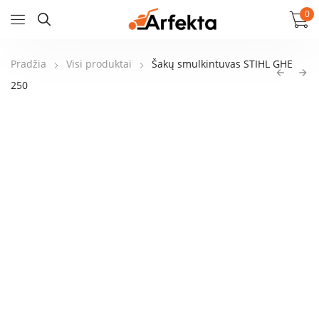
0
Pradžia
Visi produktai
Šakų smulkintuvas STIHL GHE
250