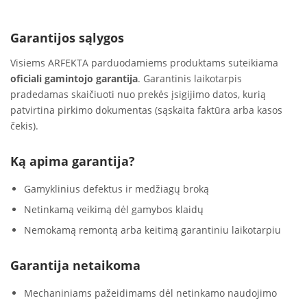
Garantijos sąlygos
Visiems ARFEKTA parduodamiems produktams suteikiama
oficiali gamintojo garantija
. Garantinis laikotarpis
pradedamas skaičiuoti nuo prekės įsigijimo datos, kurią
patvirtina pirkimo dokumentas (sąskaita faktūra arba kasos
čekis).
Ką apima garantija?
Gamyklinius defektus ir medžiagų broką
Netinkamą veikimą dėl gamybos klaidų
Nemokamą remontą arba keitimą garantiniu laikotarpiu
Garantija netaikoma
Mechaniniams pažeidimams dėl netinkamo naudojimo