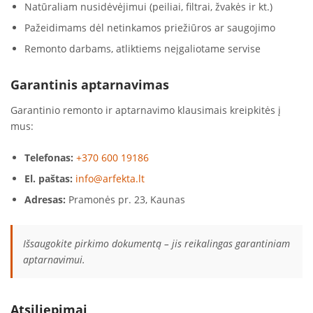
Natūraliam nusidėvėjimui (peiliai, filtrai, žvakės ir kt.)
Pažeidimams dėl netinkamos priežiūros ar saugojimo
Remonto darbams, atliktiems neįgaliotame servise
Garantinis aptarnavimas
Garantinio remonto ir aptarnavimo klausimais kreipkitės į
mus:
Telefonas:
+370 600 19186
El. paštas:
info@arfekta.lt
Adresas:
Pramonės pr. 23, Kaunas
Išsaugokite pirkimo dokumentą – jis reikalingas garantiniam
aptarnavimui.
Atsiliepimai