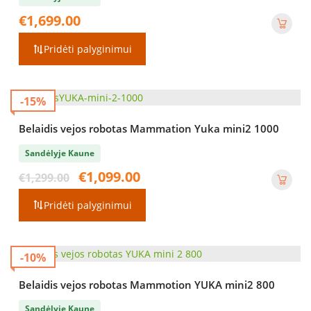
€
1,699.00
Pridėti palyginimui
-15%
Belaidis vejos robotas Mammation Yuka mini2 1000
Sandėlyje Kaune
Original
Current
€
1,099.00
€
1,299.00
price
price
was:
is:
Pridėti palyginimui
€1,299.00.
€1,099.00.
-10%
Belaidis vejos robotas Mammotion YUKA mini2 800
Sandėlyje Kaune