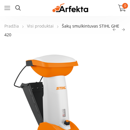
0
Pradžia
Visi produktai
Šakų smulkintuvas STIHL GHE
420