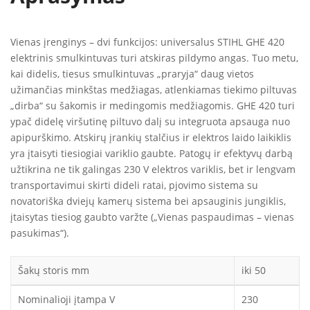
Vienas įrenginys – dvi funkcijos: universalus STIHL GHE 420
elektrinis smulkintuvas turi atskiras pildymo angas. Tuo metu,
kai didelis, tiesus smulkintuvas „praryja“ daug vietos
užimančias minkštas medžiagas, atlenkiamas tiekimo piltuvas
„dirba“ su šakomis ir medingomis medžiagomis. GHE 420 turi
ypač didelę viršutinę piltuvo dalį su integruota apsauga nuo
apipurškimo. Atskirų įrankių stalčius ir elektros laido laikiklis
yra įtaisyti tiesiogiai variklio gaubte. Patogų ir efektyvų darbą
užtikrina ne tik galingas 230 V elektros variklis, bet ir lengvam
transportavimui skirti dideli ratai, pjovimo sistema su
novatoriška dviejų kamerų sistema bei apsauginis jungiklis,
įtaisytas tiesiog gaubto varžte („Vienas paspaudimas – vienas
pasukimas“).
Šakų storis mm
iki 50
Nominalioji įtampa V
230