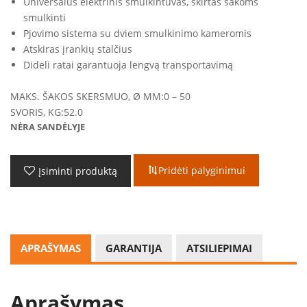
Universalus elektrinis smulkintuvas, skirtas šakoms
smulkinti
Pjovimo sistema su dviem smulkinimo kameromis
Atskiras įrankių stalčius
Dideli ratai garantuoja lengvą transportavimą
MAKS. ŠAKOS SKERSMUO, Ø MM:
0 – 50
SVORIS, KG:
52.0
NĖRA SANDĖLYJE
Pridėti palyginimui
Įsiminti produktą
APRAŠYMAS
GARANTIJA
ATSILIEPIMAI
Aprašymas