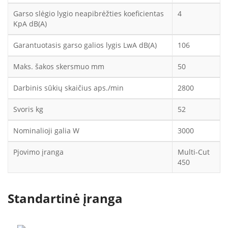
Garso slėgio lygio neapibrėžties koeficientas
4
KpA dB(A)
Garantuotasis garso galios lygis LwA dB(A)
106
Maks. šakos skersmuo mm
50
Darbinis sūkių skaičius aps./min
2800
Svoris kg
52
Nominalioji galia W
3000
Pjovimo įranga
Multi-Cut
450
Standartinė įranga