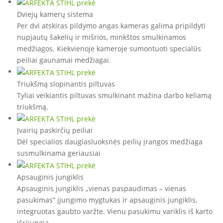
Dviejų kamerų sistema
Per dvi atskiras pildymo angas kameras galima pripildyti
nupjautų šakelių ir mišrios, minkštos smulkinamos
medžiagos. Kiekvienoje kameroje sumontuoti specialūs
peiliai gaunamai medžiagai.
Triukšmą slopinantis piltuvas
Tyliai veikiantis piltuvas smulkinant mažina darbo keliamą
triukšmą.
Įvairių paskirčių peiliai
Dėl specialios daugiasluoksnės peilių įrangos medžiaga
susmulkinama geriausiai
Apsauginis jungiklis
Apsauginis jungiklis „vienas paspaudimas – vienas
pasukimas“ įjungimo mygtukas ir apsauginis jungiklis,
integruotas gaubto varžte. Vienu pasukimu variklis iš karto
išsijungia.