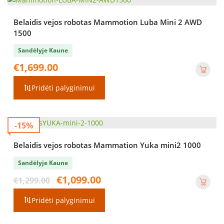
Belaidis vejos robotas Mammotion Luba Mini 2 AWD
1500
Sandėlyje Kaune
€
1,699.00
Pridėti palyginimui
-15%
Belaidis vejos robotas Mammation Yuka mini2 1000
Sandėlyje Kaune
Original
Current
€
1,099.00
€
1,299.00
price
price
was:
is:
Pridėti palyginimui
€1,299.00.
€1,099.00.