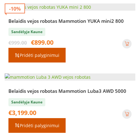
-10%
Belaidis vejos robotas Mammotion YUKA mini2 800
Sandėlyje Kaune
Original
Current
€
899.00
€
999.00
price
price
was:
is:
Pridėti palyginimui
€999.00.
€899.00.
Belaidis vejos robotas Mammotion Luba3 AWD 5000
Sandėlyje Kaune
€
3,199.00
Pridėti palyginimui