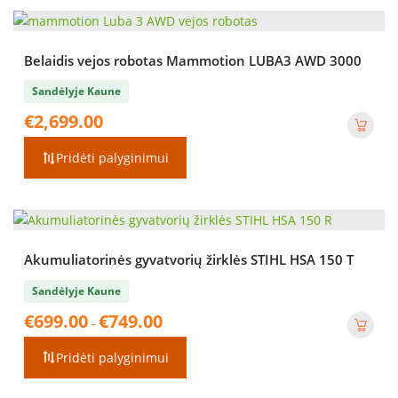
Belaidis vejos robotas Mammotion LUBA3 AWD 3000
Sandėlyje Kaune
€
2,699.00
Pridėti palyginimui
Akumuliatorinės gyvatvorių žirklės STIHL HSA 150 T
Sandėlyje Kaune
Price
€
699.00
€
749.00
–
range:
€699.00
Pridėti palyginimui
through
€749.00