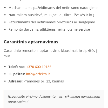
Mechaniniams pažeidimams dėl netinkamo naudojimo
Natūraliam nusidėvėjimui (peiliai, filtrai, žvakės ir kt.)
Pažeidimams dėl netinkamos priežiūros ar saugojimo
Remonto darbams, atliktiems neįgaliotame servise
Garantinis aptarnavimas
Garantinio remonto ir aptarnavimo klausimais kreipkitės į
mus:
Telefonas:
+370 600 19186
El. paštas:
info@arfekta.lt
Adresas:
Pramonės pr. 23, Kaunas
Išsaugokite pirkimo dokumentą – jis reikalingas garantiniam
aptarnavimui.