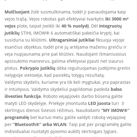
Mulčiuojant
žolė susmulkinama, todėl ji panaudojama kaip
vejos trąšą. Vejos robotas gali efektyviai tvarkytis
iki 3000 m²
vejos
plote, taipat įveikti iki
40 % nuolydį
. Dėl
integruotų
jutiklių
STIHL iMOW® 6 automatiškai pakeičia kryptį, kai
susiduria su kliūtimi.
Ultragarsiniai jutikliai
fiksuoja vejoje
esančius objektus, todėl prie jų artėjama maženiu greičiu ir
veja nupjaunama prie pat kliūties. Naudojant išmaniuosius
apsisukimo manevrus, galima efektyviai pjauti net siaurus
plotus.
Pokrypio jutiklių
dėka reguliuojamas judėjimo greitis
nelygioje vietovėje, kad pasiektų tolygų rezultatą.
Valdymo skydelis, kuriame yra tik keli mygtukai, yra paprastas
ir intuityvus. Valdymo skydeliui papildomai padeda
balso
išvesties funkcija
. Roboto vejapjovės darbo būseną galite
matyti LED skydelyje. Priekyje įmontuota
LED juosta
turi 3
skirtingus dienos šviesos rėžimus. Naudodami
“MY iMOW®”
programėlę
bet kuriuo metu galite valdyti robotą vejapjovę
per
“Bluetooth®” arba WLAN
. Taip pat per programėlę galite
individualiai nustatyti pjovimo aukštį skirtingais lygiais.