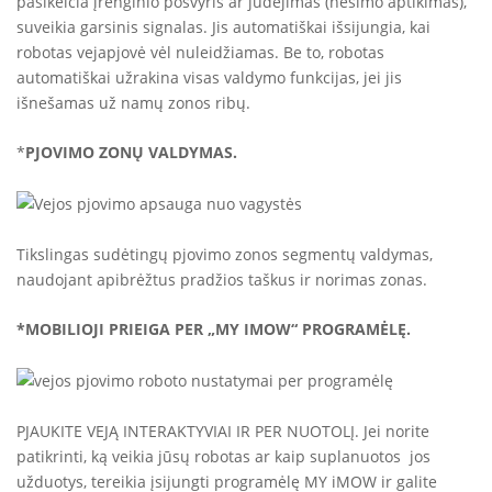
pasikeičia įrenginio posvyris ar judėjimas (nešimo aptikimas),
suveikia garsinis signalas. Jis automatiškai išsijungia, kai
robotas vejapjovė vėl nuleidžiamas. Be to, robotas
automatiškai užrakina visas valdymo funkcijas, jei jis
išnešamas už namų zonos ribų.
*
PJOVIMO ZONŲ VALDYMAS.
Tikslingas sudėtingų pjovimo zonos segmentų valdymas,
naudojant apibrėžtus pradžios taškus ir norimas zonas.
*MOBILIOJI PRIEIGA PER „MY IMOW“ PROGRAMĖLĘ.
PJAUKITE VEJĄ INTERAKTYVIAI IR PER NUOTOLĮ. Jei norite
patikrinti, ką veikia jūsų robotas ar kaip suplanuotos jos
užduotys, tereikia įsijungti programėlę MY iMOW ir galite