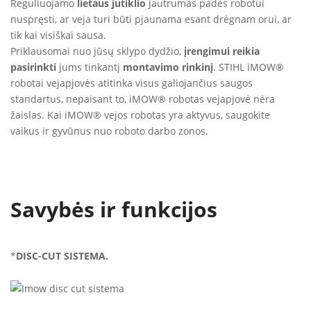
Reguliuojamo
lietaus jutiklio
jautrumas padės robotui
nuspręsti, ar veja turi būti pjaunama esant drėgnam orui, ar
tik kai visiškai sausa.
Priklausomai nuo jūsų sklypo dydžio,
įrengimui reikia
pasirinkti
jums tinkantį
montavimo rinkinį
. STIHL iMOW®
robotai vejapjovės atitinka visus galiojančius saugos
standartus, nepaisant to, iMOW® robotas vejapjovė nėra
žaislas. Kai iMOW® vejos robotas yra aktyvus, saugokite
vaikus ir gyvūnus nuo roboto darbo zonos.
Savybės ir funkcijos
*
DISC-CUT SISTEMA.