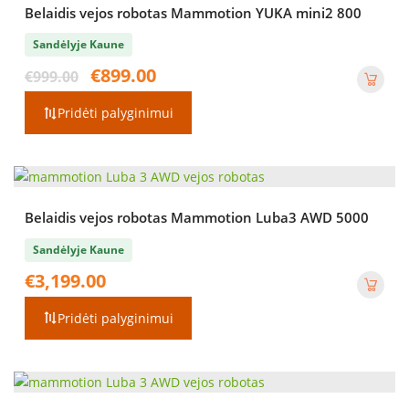
Belaidis vejos robotas Mammotion YUKA mini2 800
Sandėlyje Kaune
Original
Current
€
899.00
€
999.00
price
price
was:
is:
Pridėti palyginimui
€999.00.
€899.00.
Belaidis vejos robotas Mammotion Luba3 AWD 5000
Sandėlyje Kaune
€
3,199.00
Pridėti palyginimui