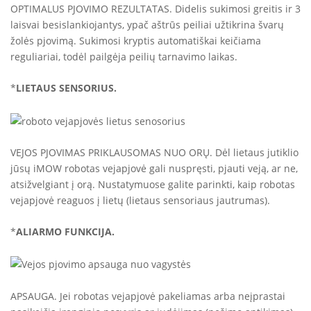
OPTIMALUS PJOVIMO REZULTATAS. Didelis sukimosi greitis ir 3
laisvai besislankiojantys, ypač aštrūs peiliai užtikrina švarų
žolės pjovimą. Sukimosi kryptis automatiškai keičiama
reguliariai, todėl pailgėja peilių tarnavimo laikas.
*
LIETAUS SENSORIUS.
VEJOS PJOVIMAS PRIKLAUSOMAS NUO ORŲ. Dėl lietaus jutiklio
jūsų iMOW robotas vejapjovė gali nuspręsti, pjauti veją, ar ne,
atsižvelgiant į orą. Nustatymuose galite parinkti, kaip robotas
vejapjovė reaguos į lietų (lietaus sensoriaus jautrumas).
*
ALIARMO FUNKCIJA.
APSAUGA. Jei robotas vejapjovė pakeliamas arba neįprastai