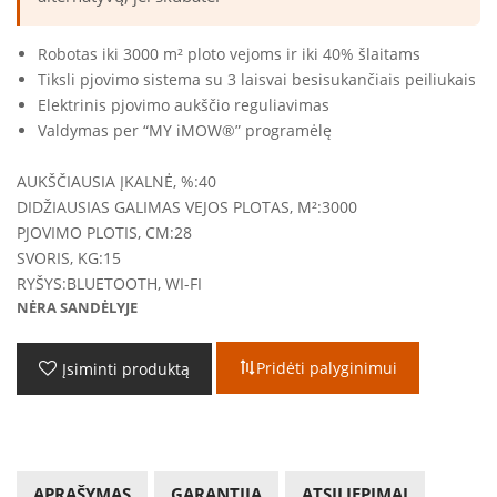
Robotas iki 3000 m² ploto vejoms ir iki 40% šlaitams
Tiksli pjovimo sistema su 3 laisvai besisukančiais peiliukais
Elektrinis pjovimo aukščio reguliavimas
Valdymas per “MY iMOW®” programėlę
AUKŠČIAUSIA ĮKALNĖ, %:
40
DIDŽIAUSIAS GALIMAS VEJOS PLOTAS, M²:
3000
PJOVIMO PLOTIS, CM:
28
SVORIS, KG:
15
RYŠYS:
BLUETOOTH, WI-FI
NĖRA SANDĖLYJE
Pridėti palyginimui
Įsiminti produktą
APRAŠYMAS
GARANTIJA
ATSILIEPIMAI