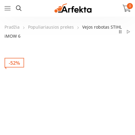
0
Pradžia
Populiariausios prekes
Vejos robotas STIHL
iMOW 6
-52%