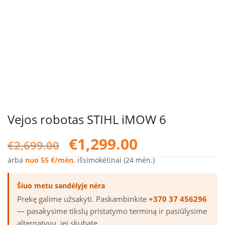
Vejos robotas STIHL iMOW 6
Original
Current
€
1,299.00
€
2,699.00
price
price
was:
is:
arba
nuo 55 €/mėn.
išsimokėtinai (24 mėn.)
€2,699.00.
€1,299.00.
Šiuo metu sandėlyje nėra
Prekę galime užsakyti. Paskambinkite
+370 37 456296
— pasakysime tikslų pristatymo terminą ir pasiūlysime
alternatyvų, jei skubate.