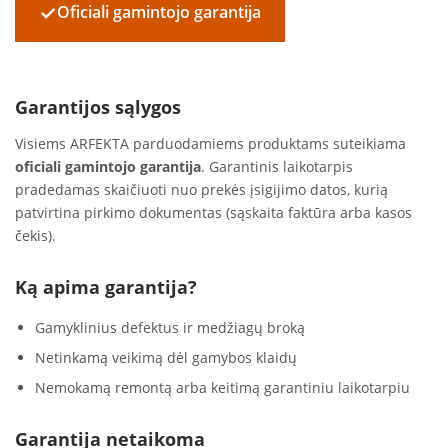
✓
Oficiali gamintojo garantija
Garantijos sąlygos
Visiems ARFEKTA parduodamiems produktams suteikiama
oficiali gamintojo garantija
. Garantinis laikotarpis
pradedamas skaičiuoti nuo prekės įsigijimo datos, kurią
patvirtina pirkimo dokumentas (sąskaita faktūra arba kasos
čekis).
Ką apima garantija?
Gamyklinius defektus ir medžiagų broką
Netinkamą veikimą dėl gamybos klaidų
Nemokamą remontą arba keitimą garantiniu laikotarpiu
Garantija netaikoma