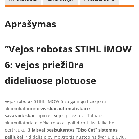
Aprašymas
“Vejos robotas STIHL iMOW
6: vejos priežiūra
dideliuose plotuose
Vejos robotas STIHL iMOW 6 su galingu ličio jonų
akumuliatoriumi
visiškai automatiškai ir
savarankiškai
rūpinasi vejos priežiūra. Talpaus
akumuliatoriaus dėka robotas gali dirbti ilgą laiką be
pertraukų.
3 laisvai besisukantys “Disc-Cut”
sistemos
peiliukai
ir didelis pjovimo greitis nustebins švariu pjūviu.