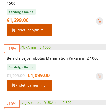
1500
Sandėlyje Kaune
€
1,699.00
Pridėti palyginimui
-15%
Belaidis vejos robotas Mammation Yuka mini2 1000
Sandėlyje Kaune
Original
Current
€
1,099.00
€
1,299.00
price
price
was:
is:
Pridėti palyginimui
€1,299.00.
€1,099.00.
-10%