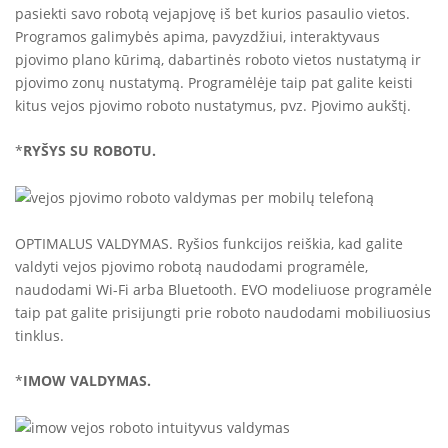
pasiekti savo robotą vejapjovę iš bet kurios pasaulio vietos.
Programos galimybės apima, pavyzdžiui, interaktyvaus
pjovimo plano kūrimą, dabartinės roboto vietos nustatymą ir
pjovimo zonų nustatymą. Programėlėje taip pat galite keisti
kitus vejos pjovimo roboto nustatymus, pvz. Pjovimo aukštį.
*
RYŠYS SU ROBOTU.
OPTIMALUS VALDYMAS. Ryšios funkcijos reiškia, kad galite
valdyti vejos pjovimo robotą naudodami programėle,
naudodami Wi-Fi arba Bluetooth. EVO modeliuose programėle
taip pat galite prisijungti prie roboto naudodami mobiliuosius
tinklus.
*
IMOW VALDYMAS.