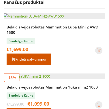
Panašūs produktai
Belaidis vejos robotas Mammotion Luba Mini 2 AWD
1500
Sandėlyje Kaune
€
1,699.00
Pridėti palyginimui
-15%
Belaidis vejos robotas Mammation Yuka mini2 1000
Sandėlyje Kaune
Original
Current
€
1,099.00
€
1,299.00
price
price