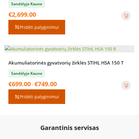
Sandėlyje Kaune
€
2,699.00
Pridėti palyginimui
Akumuliatorinės gyvatvorių žirklės STIHL HSA 150 T
Sandėlyje Kaune
Price
€
699.00
€
749.00
–
range:
€699.00
Pridėti palyginimui
through
€749.00
Garantinis servisas