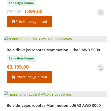
Sandėlyje Kaune
Original
Current
€
899.00
€
999.00
price
price
was:
is:
Pridėti palyginimui
€999.00.
€899.00.
Belaidis vejos robotas Mammotion Luba3 AWD 5000
Sandėlyje Kaune
€
3,199.00
Pridėti palyginimui
Belaidis vejos robotas Mammotion LUBA3 AWD 3000