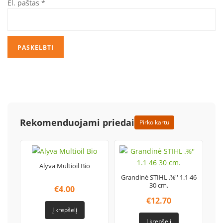
El. paštas
*
Rekomenduojami priedai
Pirko kartu
Alyva Multioil Bio
Grandinė STIHL .⅜'' 1.1 46
30 cm.
€
4.00
€
12.70
Į krepšelį
Į krepšelį