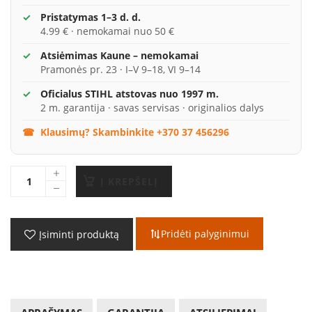
Pristatymas 1–3 d. d.
4.99 € · nemokamai nuo 50 €
Atsiėmimas Kaune – nemokamai
Pramonės pr. 23 · I–V 9–18, VI 9–14
Oficialus STIHL atstovas nuo 1997 m.
2 m. garantija · savas servisas · originalios dalys
Klausimų? Skambinkite +370 37 456296
Į KREPŠELĮ
Pridėti palyginimui
Įsiminti produktą