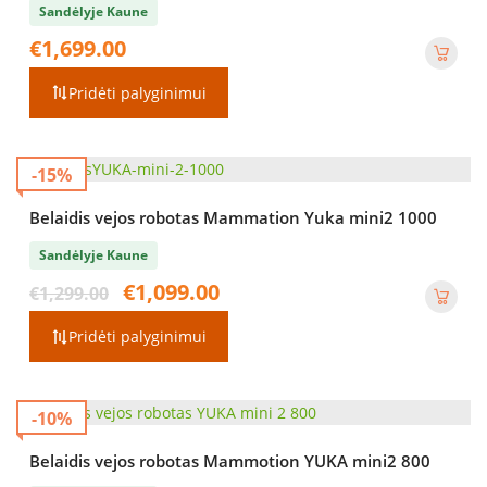
Sandėlyje Kaune
€
1,699.00
Pridėti palyginimui
-15%
Belaidis vejos robotas Mammation Yuka mini2 1000
Sandėlyje Kaune
Original
Current
€
1,099.00
€
1,299.00
price
price
was:
is:
Pridėti palyginimui
€1,299.00.
€1,099.00.
-10%
Belaidis vejos robotas Mammotion YUKA mini2 800