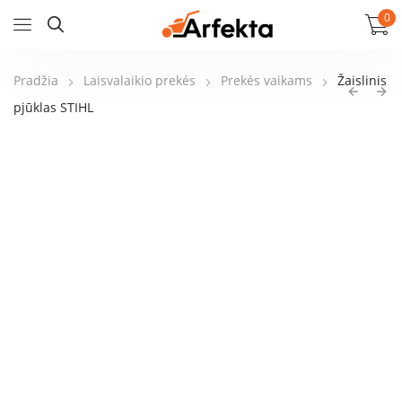
0
Pradžia
Laisvalaikio prekės
Prekės vaikams
Žaislinis
pjūklas STIHL