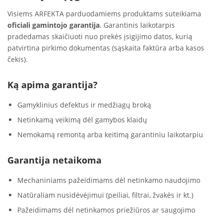
Visiems ARFEKTA parduodamiems produktams suteikiama
oficiali gamintojo garantija
. Garantinis laikotarpis
pradedamas skaičiuoti nuo prekės įsigijimo datos, kurią
patvirtina pirkimo dokumentas (sąskaita faktūra arba kasos
čekis).
Ką apima garantija?
Gamyklinius defektus ir medžiagų broką
Netinkamą veikimą dėl gamybos klaidų
Nemokamą remontą arba keitimą garantiniu laikotarpiu
Garantija netaikoma
Mechaniniams pažeidimams dėl netinkamo naudojimo
Natūraliam nusidėvėjimui (peiliai, filtrai, žvakės ir kt.)
Pažeidimams dėl netinkamos priežiūros ar saugojimo