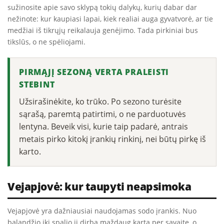
sužinosite apie savo sklypą tokių dalykų, kurių dabar dar
nežinote: kur kaupiasi lapai, kiek realiai auga gyvatvorė, ar tie
medžiai iš tikrųjų reikalauja genėjimo. Tada pirkiniai bus
tikslūs, o ne spėliojami.
PIRMĄJĮ SEZONĄ VERTA PRALEISTI
STEBINT
Užsirašinėkite, ko trūko. Po sezono turėsite
sąrašą, paremtą patirtimi, o ne parduotuvės
lentyna. Beveik visi, kurie taip padarė, antrais
metais pirko kitokį įrankių rinkinį, nei būtų pirkę iš
karto.
Vejapjovė: kur taupyti neapsimoka
Vejapjovė yra dažniausiai naudojamas sodo įrankis. Nuo
balandžio iki spalio ji dirba maždaug kartą per savaitę, o