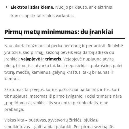
Elektros lizdas kieme.
Nuo jo priklauso, ar elektrinis
įrankis apskritai realus variantas.
Pirmų metų minimumas: du įrankiai
Naujakuriai dažniausiai perka per daug ir per anksti. Realybė
yra tokia, kad pirmąjį sezoną beveik visą darbą atlieka du
įrankiai:
vejapjovė
ir
trimeris
. Vejapjovė nupjauna atvirą
plotą, trimeris sutvarko tai, ko ji nepasiekia – pakraščius palei
tvorą, medžių kamienus, gėlynų kraštus, takų briaunas ir
kampus.
Skirtumas tarp vejos, kurios pakraščiai padailinti, ir tos, kuri
tik nupjauta, matomas iš pirmo žvilgsnio. Todėl trimeris nėra
„papildomas” įrankis – jis yra antra pirkinio dalis, o ne
prabanga.
Viskas kita – pūstuvas, gyvatvorių žirklės, pjūklas,
smulkintuvas – gali ramiai palaukti. Per pirmą sezoną jūs