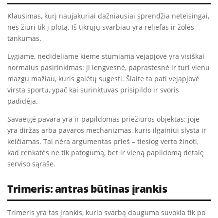
Klausimas, kurį naujakuriai dažniausiai sprendžia neteisingai,
nes žiūri tik į plotą. Iš tikrųjų svarbiau yra reljefas ir žolės
tankumas.
Lygiame, nedideliame kieme stumiama vejapjovė yra visiškai
normalus pasirinkimas: ji lengvesnė, paprastesnė ir turi vienu
mazgu mažiau, kuris galėtų sugesti. Šlaite ta pati vejapjovė
virsta sportu, ypač kai surinktuvas prisipildo ir svoris
padidėja.
Savaeigė pavara yra ir papildomas priežiūros objektas: joje
yra diržas arba pavaros mechanizmas, kuris ilgainiui slysta ir
keičiamas. Tai nėra argumentas prieš – tiesiog verta žinoti,
kad renkatės ne tik patogumą, bet ir vieną papildomą detalę
serviso sąraše.
Trimeris: antras būtinas įrankis
Trimeris yra tas įrankis, kurio svarbą dauguma suvokia tik po