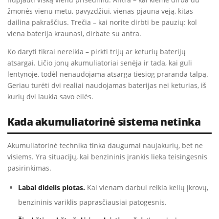
žmonės vienu metu, pavyzdžiui, vienas pjauna veją, kitas
dailina pakraščius. Trečia – kai norite dirbti be pauzių: kol
viena baterija kraunasi, dirbate su antra.
Ko daryti tikrai nereikia – pirkti trijų ar keturių baterijų
atsargai. Ličio jonų akumuliatoriai senėja ir tada, kai guli
lentynoje, todėl nenaudojama atsarga tiesiog praranda talpą.
Geriau turėti dvi realiai naudojamas baterijas nei keturias, iš
kurių dvi laukia savo eilės.
Kada akumuliatorinė sistema netinka
Akumuliatorinė technika tinka daugumai naujakurių, bet ne
visiems. Yra situacijų, kai benzininis įrankis lieka teisingesnis
pasirinkimas.
Labai didelis plotas.
Kai vienam darbui reikia kelių įkrovų,
benzininis variklis paprasčiausiai patogesnis.