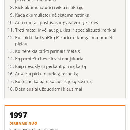
Kiek akumuliatorių reikia iš tikrųjų
Kada akumuliatorinė sistema netinka
Antri metai: pūstuvas ir gyvatvorių žirklės
Treti metai ir vėliau: pjūklas ir specializuoti įrankiai
Kur pirkti kokybišką iš karto, o kur galima pradėti
pigiau
Ko nereikia pirkti pirmais metais
Ką pamiršta beveik visi naujakuriai
Kaip nesuklysti perkant pirmą kartą
Ar verta pirkti naudotą techniką
Ko technika pareikalaus iš jūsų kasmet
Dažniausiai užduodami klausimai
1997
DIRBAME NUO
autorizuotas STIHL atstovas