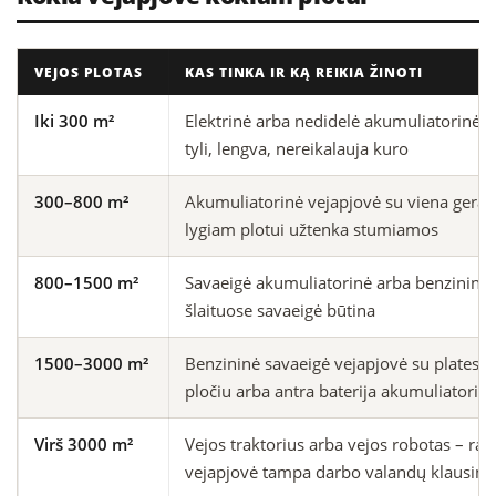
VEJOS PLOTAS
KAS TINKA IR KĄ REIKIA ŽINOTI
Iki 300 m²
Elektrinė arba nedidelė akumuliatorinė v
tyli, lengva, nereikalauja kuro
300–800 m²
Akumuliatorinė vejapjovė su viena gera b
lygiam plotui užtenka stumiamos
800–1500 m²
Savaeigė akumuliatorinė arba benzininė 
šlaituose savaeigė būtina
1500–3000 m²
Benzininė savaeigė vejapjovė su platesn
pločiu arba antra baterija akumuliatorine
Virš 3000 m²
Vejos traktorius arba vejos robotas – ran
vejapjovė tampa darbo valandų klausim