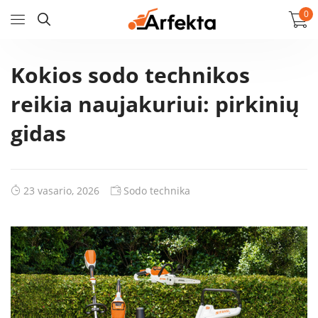
0
Kokios sodo technikos
reikia naujakuriui: pirkinių
gidas
23 vasario, 2026
Sodo technika