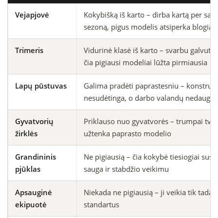
Vejapjovė
Kokybišką iš karto – dirba kartą per sava
sezoną, pigus modelis atsiperka blogiau
Trimeris
Vidurinė klasė iš karto – svarbu galvutė i
čia pigiausi modeliai lūžta pirmiausia
Lapų pūstuvas
Galima pradėti paprastesniu – konstrukc
nesudėtinga, o darbo valandų nedaug
Gyvatvorių
Priklauso nuo gyvatvorės – trumpai tvor
žirklės
užtenka paprasto modelio
Grandininis
Ne pigiausią – čia kokybė tiesiogiai susij
pjūklas
sauga ir stabdžio veikimu
Apsauginė
Niekada ne pigiausią – ji veikia tik tada, 
ekipuotė
standartus