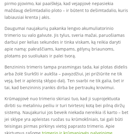
pirmo pjovimo, kai paaiškėja, kad vejapjovė nepasiekia
maždaug dešimtadalio ploto – ir būtent to dešimtadalio, kuris
labiausiai krenta į akis.
Daugumai naujakurių pakanka lengvo akumuliatorinio
trimerio su valo galvute. Jis tylus, sveria mažai, paruošiamas
darbui per kelias sekundes ir tinka viskam, ką reikia daryti
apie namą: pakraščiams, kampams, gėlynų briaunoms,
plotams po suoliukais ir palei tvorą.
Benzininis trimeris tampa prasmingas tada, kai plotas didelis
arba žolė šiurkšti ir aukšta – pavyzdžiui, jei prižiūrite ne tik
veją, bet ir apleistą sklypo dalį. Ten svarbi ne tik galia, bet ir
tai, kad benzininis įrankis dirba be pertraukų krovimui.
Krūmapjovė nuo trimerio skiriasi tuo, kad ji suprojektuota
dirbti su metaliniu peiliu ir turi tvirtesnį kotą bei pilną diržų
sistemą. Naujakuriui jos beveik niekada nereikia iš karto – bet
jei sklype yra apleistas ruožas su krūmokšniais, tai gali būti
teisingas pirmas pirkinys vietoj paprasto trimerio. Apie
skirtumus rašome
trimerio ir krūmapjovės palyginime
.