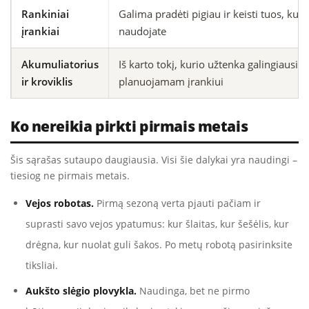
Rankiniai
Galima pradėti pigiau ir keisti tuos, kuri
įrankiai
naudojate
Akumuliatorius
Iš karto tokį, kurio užtenka galingiausia
ir kroviklis
planuojamam įrankiui
Ko nereikia pirkti pirmais metais
Šis sąrašas sutaupo daugiausia. Visi šie dalykai yra naudingi –
tiesiog ne pirmais metais.
Vejos robotas.
Pirmą sezoną verta pjauti pačiam ir
suprasti savo vejos ypatumus: kur šlaitas, kur šešėlis, kur
drėgna, kur nuolat guli šakos. Po metų robotą pasirinksite
tiksliai.
Aukšto slėgio plovykla.
Naudinga, bet ne pirmo