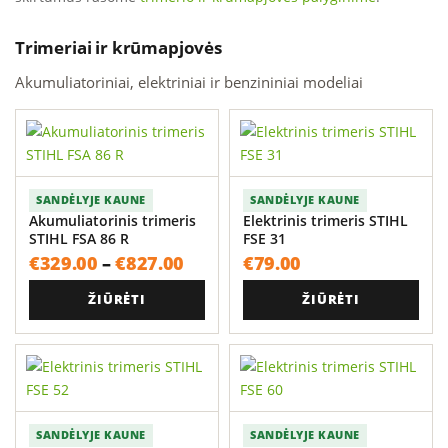
Trimeriai ir krūmapjovės
Akumuliatoriniai, elektriniai ir benzininiai modeliai
SANDĖLYJE KAUNE
SANDĖLYJE KAUNE
Akumuliatorinis trimeris
Elektrinis trimeris STIHL
STIHL FSA 86 R
FSE 31
Price
€
329.00
–
€
827.00
€
79.00
range:
ŽIŪRĖTI
ŽIŪRĖTI
€329.00
through
€827.00
SANDĖLYJE KAUNE
SANDĖLYJE KAUNE