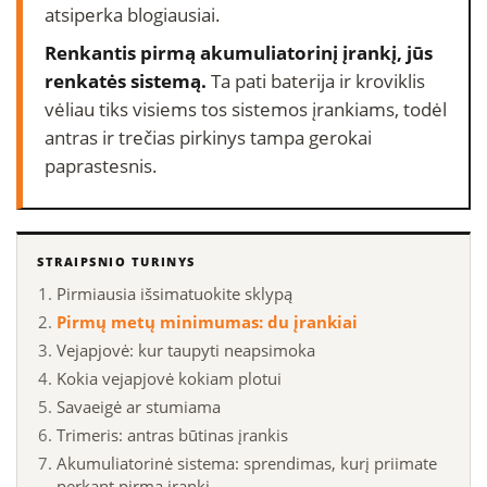
atsiperka blogiausiai.
Renkantis pirmą akumuliatorinį įrankį, jūs
renkatės sistemą.
Ta pati baterija ir kroviklis
vėliau tiks visiems tos sistemos įrankiams, todėl
antras ir trečias pirkinys tampa gerokai
paprastesnis.
STRAIPSNIO TURINYS
Pirmiausia išsimatuokite sklypą
Pirmų metų minimumas: du įrankiai
Vejapjovė: kur taupyti neapsimoka
Kokia vejapjovė kokiam plotui
Savaeigė ar stumiama
Trimeris: antras būtinas įrankis
Akumuliatorinė sistema: sprendimas, kurį priimate
perkant pirmą įrankį