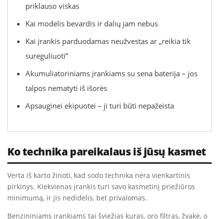
priklauso viskas
Kai modelis bevardis ir dalių jam nebus
Kai įrankis parduodamas neužvestas ar „reikia tik
sureguliuoti”
Akumuliatoriniams įrankiams su sena baterija – jos
talpos nematyti iš išorės
Apsauginei ekipuotei – ji turi būti nepažeista
Ko technika pareikalaus iš jūsų kasmet
Verta iš karto žinoti, kad sodo technika nėra vienkartinis
pirkinys. Kiekvienas įrankis turi savo kasmetinį priežiūros
minimumą, ir jis nedidelis, bet privalomas.
Benzininiams įrankiams tai šviežias kuras, oro filtras, žvakė, o