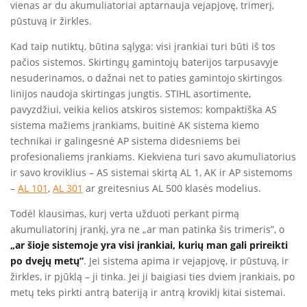
vienas ar du akumuliatoriai aptarnauja vejapjovę, trimerį,
pūstuvą ir žirkles.
Kad taip nutiktų, būtina sąlyga: visi įrankiai turi būti iš tos
pačios sistemos. Skirtingų gamintojų baterijos tarpusavyje
nesuderinamos, o dažnai net to paties gamintojo skirtingos
linijos naudoja skirtingas jungtis. STIHL asortimente,
pavyzdžiui, veikia kelios atskiros sistemos: kompaktiška AS
sistema mažiems įrankiams, buitinė AK sistema kiemo
technikai ir galingesnė AP sistema didesniems bei
profesionaliems įrankiams. Kiekviena turi savo akumuliatorius
ir savo kroviklius – AS sistemai skirtą AL 1, AK ir AP sistemoms
–
AL 101
,
AL 301
ar greitesnius AL 500 klasės modelius.
Todėl klausimas, kurį verta užduoti perkant pirmą
akumuliatorinį įrankį, yra ne „ar man patinka šis trimeris”, o
„ar šioje sistemoje yra visi įrankiai, kurių man gali prireikti
po dvejų metų”
. Jei sistema apima ir vejapjovę, ir pūstuvą, ir
žirkles, ir pjūklą – ji tinka. Jei ji baigiasi ties dviem įrankiais, po
metų teks pirkti antrą bateriją ir antrą kroviklį kitai sistemai.