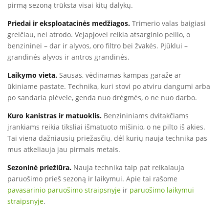
pirmą sezoną trūksta visai kitų dalykų.
Priedai ir eksploatacinės medžiagos.
Trimerio valas baigiasi
greičiau, nei atrodo. Vejapjovei reikia atsarginio peilio, o
benzininei – dar ir alyvos, oro filtro bei žvakės. Pjūklui –
grandinės alyvos ir antros grandinės.
Laikymo vieta.
Sausas, vėdinamas kampas garaže ar
ūkiniame pastate. Technika, kuri stovi po atviru dangumi arba
po sandaria plėvele, genda nuo drėgmės, o ne nuo darbo.
Kuro kanistras ir matuoklis.
Benzininiams dvitakčiams
įrankiams reikia tiksliai išmatuoto mišinio, o ne pilto iš akies.
Tai viena dažniausių priežasčių, dėl kurių nauja technika pas
mus atkeliauja jau pirmais metais.
Sezoninė priežiūra.
Nauja technika taip pat reikalauja
paruošimo prieš sezoną ir laikymui. Apie tai rašome
pavasarinio paruošimo straipsnyje
ir
paruošimo laikymui
straipsnyje
.