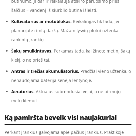
būtinumo. Ji dar ir reikalauja atskiro paruošimo prieš
šalčius – vandenį iš siurblio būtina išleisti.
Kultivatorius ar motoblokas.
Reikalingas tik tada, jei
planuojate rimtą daržą. Mažam lysvių plotui užtenka
rankinių įrankių.
Šakų smulkintuvas.
Perkamas tada, kai žinote metinį šakų
kiekį, o ne prieš tai.
Antras ir trečias akumuliatorius.
Pradžiai vieno užtenka, o
nenaudojama baterija senėja lentynoje.
Aeratorius.
Aktualus subrendusiai vejai, o ne pirmųjų
metų kiemui.
Ką pamiršta beveik visi naujakuriai
Perkant įrankius galvojama apie pačius įrankius. Praktikoje