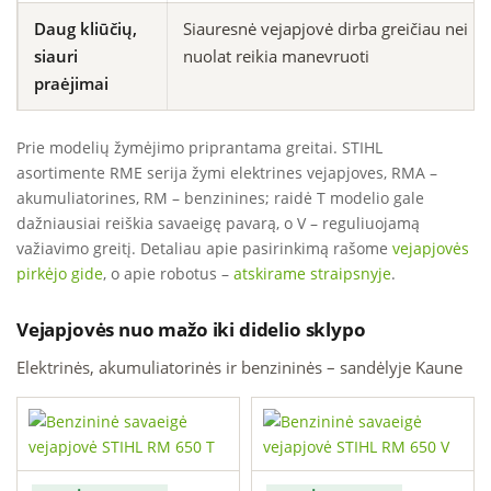
Daug kliūčių,
Siauresnė vejapjovė dirba greičiau nei pla
siauri
nuolat reikia manevruoti
praėjimai
Prie modelių žymėjimo priprantama greitai. STIHL
asortimente RME serija žymi elektrines vejapjoves, RMA –
akumuliatorines, RM – benzinines; raidė T modelio gale
dažniausiai reiškia savaeigę pavarą, o V – reguliuojamą
važiavimo greitį. Detaliau apie pasirinkimą rašome
vejapjovės
pirkėjo gide
, o apie robotus –
atskirame straipsnyje
.
Vejapjovės nuo mažo iki didelio sklypo
Elektrinės, akumuliatorinės ir benzininės – sandėlyje Kaune