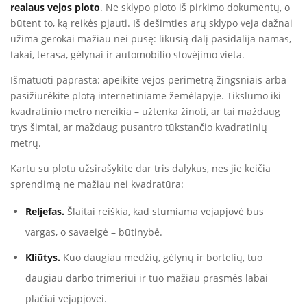
realaus vejos ploto
. Ne sklypo ploto iš pirkimo dokumentų, o
būtent to, ką reikės pjauti. Iš dešimties arų sklypo veja dažnai
užima gerokai mažiau nei pusę: likusią dalį pasidalija namas,
takai, terasa, gėlynai ir automobilio stovėjimo vieta.
Išmatuoti paprasta: apeikite vejos perimetrą žingsniais arba
pasižiūrėkite plotą internetiniame žemėlapyje. Tikslumo iki
kvadratinio metro nereikia – užtenka žinoti, ar tai maždaug
trys šimtai, ar maždaug pusantro tūkstančio kvadratinių
metrų.
Kartu su plotu užsirašykite dar tris dalykus, nes jie keičia
sprendimą ne mažiau nei kvadratūra:
Reljefas.
Šlaitai reiškia, kad stumiama vejapjovė bus
vargas, o savaeigė – būtinybė.
Kliūtys.
Kuo daugiau medžių, gėlynų ir bortelių, tuo
daugiau darbo trimeriui ir tuo mažiau prasmės labai
plačiai vejapjovei.