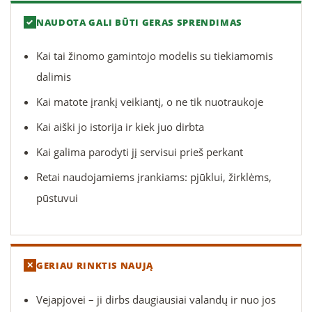
NAUDOTA GALI BŪTI GERAS SPRENDIMAS
Kai tai žinomo gamintojo modelis su tiekiamomis
dalimis
Kai matote įrankį veikiantį, o ne tik nuotraukoje
Kai aiški jo istorija ir kiek juo dirbta
Kai galima parodyti jį servisui prieš perkant
Retai naudojamiems įrankiams: pjūklui, žirklėms,
pūstuvui
GERIAU RINKTIS NAUJĄ
Vejapjovei – ji dirbs daugiausiai valandų ir nuo jos