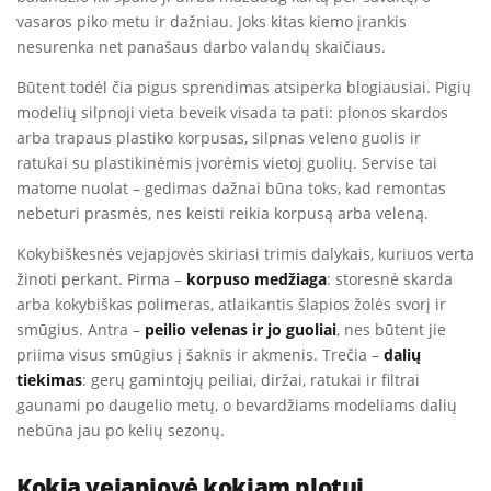
vasaros piko metu ir dažniau. Joks kitas kiemo įrankis
nesurenka net panašaus darbo valandų skaičiaus.
Būtent todėl čia pigus sprendimas atsiperka blogiausiai. Pigių
modelių silpnoji vieta beveik visada ta pati: plonos skardos
arba trapaus plastiko korpusas, silpnas veleno guolis ir
ratukai su plastikinėmis įvorėmis vietoj guolių. Servise tai
matome nuolat – gedimas dažnai būna toks, kad remontas
nebeturi prasmės, nes keisti reikia korpusą arba veleną.
Kokybiškesnės vejapjovės skiriasi trimis dalykais, kuriuos verta
žinoti perkant. Pirma –
korpuso medžiaga
: storesnė skarda
arba kokybiškas polimeras, atlaikantis šlapios žolės svorį ir
smūgius. Antra –
peilio velenas ir jo guoliai
, nes būtent jie
priima visus smūgius į šaknis ir akmenis. Trečia –
dalių
tiekimas
: gerų gamintojų peiliai, diržai, ratukai ir filtrai
gaunami po daugelio metų, o bevardžiams modeliams dalių
nebūna jau po kelių sezonų.
Kokia vejapjovė kokiam plotui