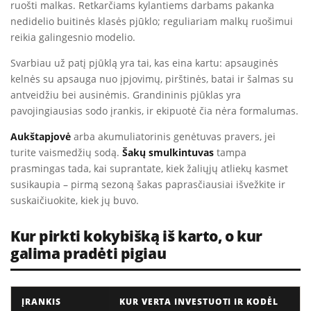
ruošti malkas. Retkarčiams kylantiems darbams pakanka
nedidelio buitinės klasės pjūklo; reguliariam malkų ruošimui
reikia galingesnio modelio.
Svarbiau už patį pjūklą yra tai, kas eina kartu: apsauginės
kelnės su apsauga nuo įpjovimų, pirštinės, batai ir šalmas su
antveidžiu bei ausinėmis. Grandininis pjūklas yra
pavojingiausias sodo įrankis, ir ekipuotė čia nėra formalumas.
Aukštapjovė
arba akumuliatorinis genėtuvas pravers, jei
turite vaismedžių sodą.
Šakų smulkintuvas
tampa
prasmingas tada, kai suprantate, kiek žaliųjų atliekų kasmet
susikaupia – pirmą sezoną šakas paprasčiausiai išvežkite ir
suskaičiuokite, kiek jų buvo.
Kur pirkti kokybišką iš karto, o kur
galima pradėti pigiau
ĮRANKIS
KUR VERTA INVESTUOTI IR KODĖL