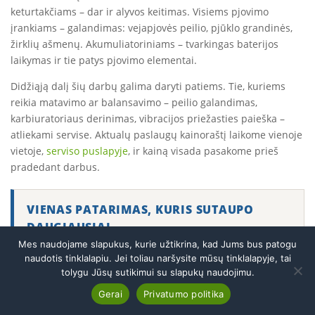
keturtakčiams – dar ir alyvos keitimas. Visiems pjovimo
įrankiams – galandimas: vejapjovės peilio, pjūklo grandinės,
žirklių ašmenų. Akumuliatoriniams – tvarkingas baterijos
laikymas ir tie patys pjovimo elementai.
Didžiąją dalį šių darbų galima daryti patiems. Tie, kuriems
reikia matavimo ar balansavimo – peilio galandimas,
karbiuratoriaus derinimas, vibracijos priežasties paieška –
atliekami servise. Aktualų paslaugų kainoraštį laikome vienoje
vietoje,
serviso puslapyje
, ir kainą visada pasakome prieš
pradedant darbus.
VIENAS PATARIMAS, KURIS SUTAUPO
DAUGIAUSIAI
Mes naudojame slapukus, kurie užtikrina, kad Jums bus patogu
Neperkite viso arsenalo pirmą pavasarį. Nupirkite
naudotis tinklalapiu. Jei toliau naršysite mūsų tinklalapyje, tai
vejapjovę ir trimerį, praleiskite sezoną ir tik tada
tolygu Jūsų sutikimui su slapukų naudojimu.
pirkite toliau. Beveik visi, kurie taip padarė, sako,
Skambinti
Gerai
Privatumo politika
Atsisakyti sutarties
kad antrais metais jų sąrašas buvo kitoks, nei