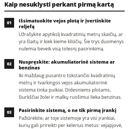
Kaip nesuklysti perkant pirmą kartą
Išsimatuokite vejos plotą ir įvertinkite
reljefą
Užrašykite apytikslį kvadratinių metrų skaičių, ar
yra šlaitų ir kiek kieme kliūčių. Šie trys duomenys
nulemia beveik visą tolesnį pasirinkimą.
Nuspręskite: akumuliatorinė sistema ar
benzinas
Iki maždaug pusantro tūkstančio kvadratinių
metrų ir tvarkingos vejos akumuliatorinė
sistema tinka puikiai. Didesniems plotams,
šiurkščiai žolei ir malkų ruošimui lieka benzinas.
Pasirinkite sistemą, o ne tik pirmą įrankį
Pažiūrėkite, ar toje sistemoje yra visi įrankiai,
kurių gali prireikti per kelerius metus: vejapjovė,