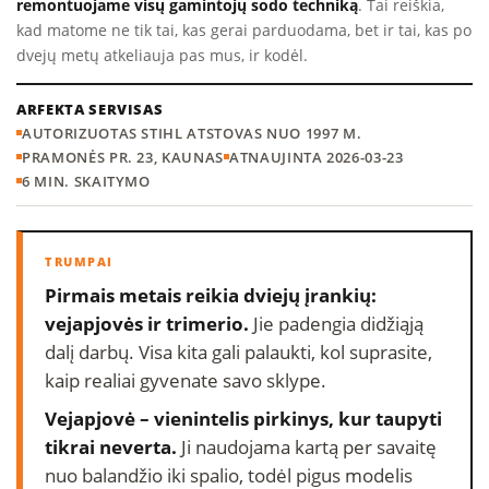
remontuojame visų gamintojų sodo techniką
. Tai reiškia,
kad matome ne tik tai, kas gerai parduodama, bet ir tai, kas po
dvejų metų atkeliauja pas mus, ir kodėl.
ARFEKTA SERVISAS
AUTORIZUOTAS STIHL ATSTOVAS NUO 1997 M.
PRAMONĖS PR. 23, KAUNAS
ATNAUJINTA 2026-03-23
6 MIN. SKAITYMO
Pirmais metais reikia dviejų įrankių:
vejapjovės ir trimerio.
Jie padengia didžiąją
dalį darbų. Visa kita gali palaukti, kol suprasite,
kaip realiai gyvenate savo sklype.
Vejapjovė – vienintelis pirkinys, kur taupyti
tikrai neverta.
Ji naudojama kartą per savaitę
nuo balandžio iki spalio, todėl pigus modelis