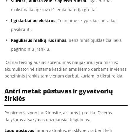
Šiurkšti, aukšta žolė ir apleisti ruožai.
Ilgas darbas
maksimalia apkrova išsemia bateriją greitai.
Ilgi darbai be elektros.
Tolimame sklype, kur nėra kur
pasikrauti.
Reguliarus malkų ruošimas.
Benzininis pjūklas čia lieka
pagrindiniu įrankiu.
Dažnai teisingiausias sprendimas naujakuriui yra mišrus:
akumuliatorinė sistema kasdieniams kiemo darbams ir vienas
benzininis įrankis tam vienam darbui, kuriam jo tikrai reikia.
Antri metai: pūstuvas ir gyvatvorių
žirklės
Po pirmo sezono jau žinosite, ar jums jų reikia. Dviems
dalykams atsakymas dažniausiai teigiamas.
Lapų pūstuvas
tampa aktualus, jei sklype yra bent keli