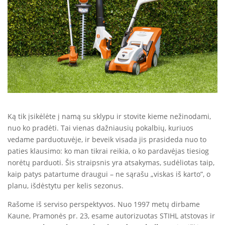
Ką tik įsikėlėte į namą su sklypu ir stovite kieme nežinodami,
nuo ko pradėti. Tai vienas dažniausių pokalbių, kuriuos
vedame parduotuvėje, ir beveik visada jis prasideda nuo to
paties klausimo: ko man tikrai reikia, o ko pardavėjas tiesiog
norėtų parduoti. Šis straipsnis yra atsakymas, sudėliotas taip,
kaip patys patartume draugui – ne sąrašu „viskas iš karto”, o
planu, išdėstytu per kelis sezonus.
Rašome iš serviso perspektyvos. Nuo 1997 metų dirbame
Kaune, Pramonės pr. 23, esame autorizuotas STIHL atstovas ir