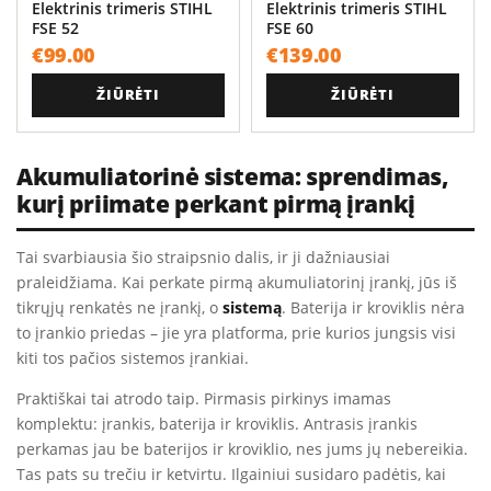
Elektrinis trimeris STIHL
Elektrinis trimeris STIHL
FSE 52
FSE 60
€
99.00
€
139.00
ŽIŪRĖTI
ŽIŪRĖTI
Akumuliatorinė sistema: sprendimas,
kurį priimate perkant pirmą įrankį
Tai svarbiausia šio straipsnio dalis, ir ji dažniausiai
praleidžiama. Kai perkate pirmą akumuliatorinį įrankį, jūs iš
tikrųjų renkatės ne įrankį, o
sistemą
. Baterija ir kroviklis nėra
to įrankio priedas – jie yra platforma, prie kurios jungsis visi
kiti tos pačios sistemos įrankiai.
Praktiškai tai atrodo taip. Pirmasis pirkinys imamas
komplektu: įrankis, baterija ir kroviklis. Antrasis įrankis
perkamas jau be baterijos ir kroviklio, nes jums jų nebereikia.
Tas pats su trečiu ir ketvirtu. Ilgainiui susidaro padėtis, kai