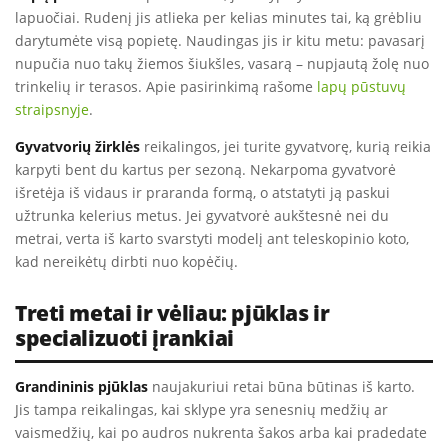
lapuočiai. Rudenį jis atlieka per kelias minutes tai, ką grėbliu
darytumėte visą popietę. Naudingas jis ir kitu metu: pavasarį
nupučia nuo takų žiemos šiukšles, vasarą – nupjautą žolę nuo
trinkelių ir terasos. Apie pasirinkimą rašome
lapų pūstuvų
straipsnyje
.
Gyvatvorių žirklės
reikalingos, jei turite gyvatvorę, kurią reikia
karpyti bent du kartus per sezoną. Nekarpoma gyvatvorė
išretėja iš vidaus ir praranda formą, o atstatyti ją paskui
užtrunka kelerius metus. Jei gyvatvorė aukštesnė nei du
metrai, verta iš karto svarstyti modelį ant teleskopinio koto,
kad nereikėtų dirbti nuo kopėčių.
Treti metai ir vėliau: pjūklas ir
specializuoti įrankiai
Grandininis pjūklas
naujakuriui retai būna būtinas iš karto.
Jis tampa reikalingas, kai sklype yra senesnių medžių ar
vaismedžių, kai po audros nukrenta šakos arba kai pradedate