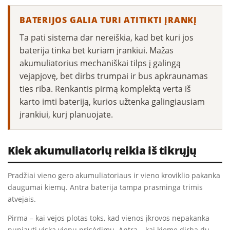
BATERIJOS GALIA TURI ATITIKTI ĮRANKĮ
Ta pati sistema dar nereiškia, kad bet kuri jos
baterija tinka bet kuriam įrankiui. Mažas
akumuliatorius mechaniškai tilps į galingą
vejapjovę, bet dirbs trumpai ir bus apkraunamas
ties riba. Renkantis pirmą komplektą verta iš
karto imti bateriją, kurios užtenka galingiausiam
įrankiui, kurį planuojate.
Kiek akumuliatorių reikia iš tikrųjų
Pradžiai vieno gero akumuliatoriaus ir vieno kroviklio pakanka
daugumai kiemų. Antra baterija tampa prasminga trimis
atvejais.
Pirma – kai vejos plotas toks, kad vienos įkrovos nepakanka
nupjauti viską vienu prisėdimu. Antra – kai kieme dirba du