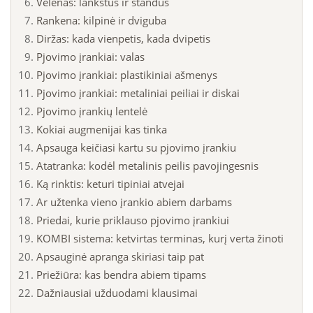
Velenas: lankstus ir standus
Rankena: kilpinė ir dviguba
Diržas: kada vienpetis, kada dvipetis
Pjovimo įrankiai: valas
Pjovimo įrankiai: plastikiniai ašmenys
Pjovimo įrankiai: metaliniai peiliai ir diskai
Pjovimo įrankių lentelė
Kokiai augmenijai kas tinka
Apsauga keičiasi kartu su pjovimo įrankiu
Atatranka: kodėl metalinis peilis pavojingesnis
Ką rinktis: keturi tipiniai atvejai
Ar užtenka vieno įrankio abiem darbams
Priedai, kurie priklauso pjovimo įrankiui
KOMBI sistema: ketvirtas terminas, kurį verta žinoti
Apsauginė apranga skiriasi taip pat
Priežiūra: kas bendra abiem tipams
Dažniausiai užduodami klausimai