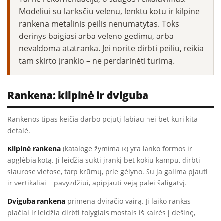
Modeliui su lanksčiu velenu, lenktu kotu ir kilpine
rankena metalinis peilis nenumatytas. Toks
derinys baigiasi arba veleno gedimu, arba
nevaldoma atatranka. Jei norite dirbti peiliu, reikia
tam skirto įrankio – ne perdarinėti turimą.
Rankena: kilpinė ir dviguba
Rankenos tipas keičia darbo pojūtį labiau nei bet kuri kita
detalė.
Kilpinė rankena
(kataloge žymima R) yra lanko formos ir
apglėbia kotą. Ji leidžia sukti įrankį bet kokiu kampu, dirbti
siaurose vietose, tarp krūmų, prie gėlyno. Su ja galima pjauti
ir vertikaliai – pavyzdžiui, apipjauti veją palei šaligatvį.
Dviguba rankena
primena dviračio vairą. Ji laiko rankas
plačiai ir leidžia dirbti tolygiais mostais iš kairės į dešinę,