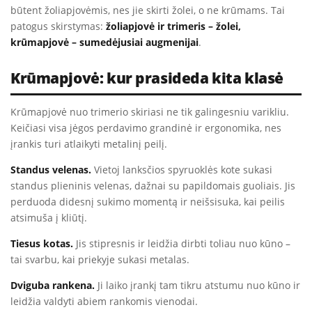
būtent žoliapjovėmis, nes jie skirti žolei, o ne krūmams. Tai
patogus skirstymas:
žoliapjovė ir trimeris – žolei,
krūmapjovė – sumedėjusiai augmenijai
.
Krūmapjovė: kur prasideda kita klasė
Krūmapjovė nuo trimerio skiriasi ne tik galingesniu varikliu.
Keičiasi visa jėgos perdavimo grandinė ir ergonomika, nes
įrankis turi atlaikyti metalinį peilį.
Standus velenas.
Vietoj lanksčios spyruoklės kote sukasi
standus plieninis velenas, dažnai su papildomais guoliais. Jis
perduoda didesnį sukimo momentą ir neišsisuka, kai peilis
atsimuša į kliūtį.
Tiesus kotas.
Jis stipresnis ir leidžia dirbti toliau nuo kūno –
tai svarbu, kai priekyje sukasi metalas.
Dviguba rankena.
Ji laiko įrankį tam tikru atstumu nuo kūno ir
leidžia valdyti abiem rankomis vienodai.