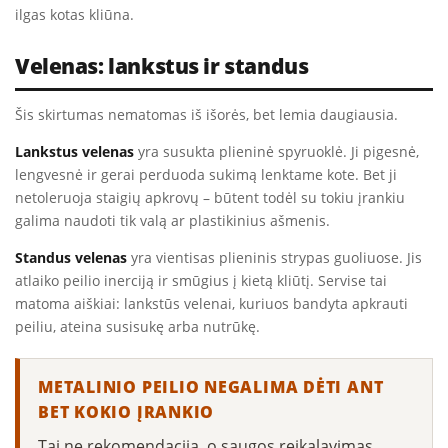
ilgas kotas kliūna.
Velenas: lankstus ir standus
Šis skirtumas nematomas iš išorės, bet lemia daugiausia.
Lankstus velenas
yra susukta plieninė spyruoklė. Ji pigesnė,
lengvesnė ir gerai perduoda sukimą lenktame kote. Bet ji
netoleruoja staigių apkrovų – būtent todėl su tokiu įrankiu
galima naudoti tik valą ar plastikinius ašmenis.
Standus velenas
yra vientisas plieninis strypas guoliuose. Jis
atlaiko peilio inerciją ir smūgius į kietą kliūtį. Servise tai
matoma aiškiai: lankstūs velenai, kuriuos bandyta apkrauti
peiliu, ateina susisukę arba nutrūkę.
METALINIO PEILIO NEGALIMA DĖTI ANT
BET KOKIO ĮRANKIO
Tai ne rekomendacija, o saugos reikalavimas.