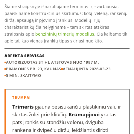
Šiame straipsnyje išnarpliojame terminus ir, svarbiausia,
paaiškiname konstrukcinius skirtumus: kotą, veleną, rankeną,
diržą, apsaugą ir pjovimo įrankius. Modelių ir jų
charakteristikų čia nelyginame – tam skirtas atskiras
straipsnis apie
benzininių trimerių modelius
. Čia kalbame tik
apie tai, kuo vienas įrankių tipas skiriasi nuo kito.
ARFEKTA SERVISAS
AUTORIZUOTAS STIHL ATSTOVAS NUO 1997 M.
PRAMONĖS PR. 23, KAUNAS
ATNAUJINTA 2026-03-23
5 MIN. SKAITYMO
Trimeris
pjauna besisukančiu plastikiniu valu ir
skirtas žolei prie kliūčių.
Krūmapjovė
yra tas
pats įrankis su standžiu velenu, dviguba
rankena ir dvipečiu diržu, leidžiantis dirbti