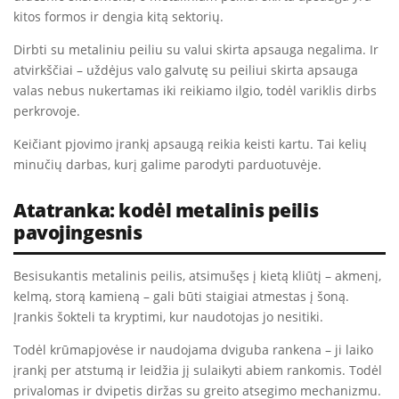
kitos formos ir dengia kitą sektorių.
Dirbti su metaliniu peiliu su valui skirta apsauga negalima. Ir
atvirkščiai – uždėjus valo galvutę su peiliui skirta apsauga
valas nebus nukertamas iki reikiamo ilgio, todėl variklis dirbs
perkrovoje.
Keičiant pjovimo įrankį apsaugą reikia keisti kartu. Tai kelių
minučių darbas, kurį galime parodyti parduotuvėje.
Atatranka: kodėl metalinis peilis
pavojingesnis
Besisukantis metalinis peilis, atsimušęs į kietą kliūtį – akmenį,
kelmą, storą kamieną – gali būti staigiai atmestas į šoną.
Įrankis šokteli ta kryptimi, kur naudotojas jo nesitiki.
Todėl krūmapjovėse ir naudojama dviguba rankena – ji laiko
įrankį per atstumą ir leidžia jį sulaikyti abiem rankomis. Todėl
privalomas ir dvipetis diržas su greito atsegimo mechanizmu.