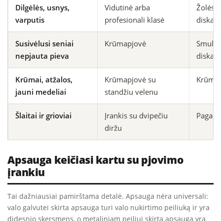
Dilgėlės, usnys,
Vidutinė arba
Žolės p
varputis
profesionali klasė
diskas
Susivėlusi seniai
Krūmapjovė
Smulki
nepjauta pieva
diskas
Krūmai, atžalos,
Krūmapjovė su
Krūmyn
jauni medeliai
standžiu velenu
Šlaitai ir grioviai
Įrankis su dvipečiu
Pagal 
diržu
Apsauga keičiasi kartu su pjovimo
įrankiu
Tai dažniausiai pamirštama detalė. Apsauga nėra universali:
valo galvutei skirta apsauga turi valo nukirtimo peiliuką ir yra
didesnio skersmens, o metaliniam peiliui skirta apsauga yra