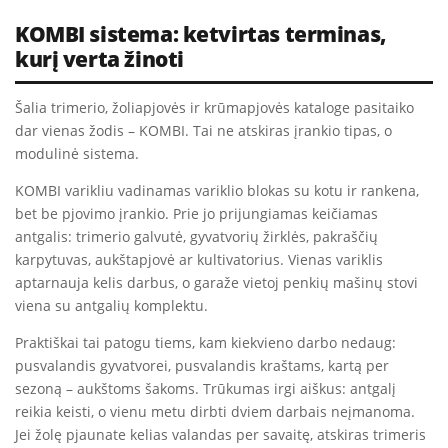
KOMBI sistema: ketvirtas terminas,
kurį verta žinoti
Šalia trimerio, žoliapjovės ir krūmapjovės kataloge pasitaiko
dar vienas žodis – KOMBI. Tai ne atskiras įrankio tipas, o
modulinė sistema.
KOMBI varikliu vadinamas variklio blokas su kotu ir rankena,
bet be pjovimo įrankio. Prie jo prijungiamas keičiamas
antgalis: trimerio galvutė, gyvatvorių žirklės, pakraščių
karpytuvas, aukštapjovė ar kultivatorius. Vienas variklis
aptarnauja kelis darbus, o garaže vietoj penkių mašinų stovi
viena su antgalių komplektu.
Praktiškai tai patogu tiems, kam kiekvieno darbo nedaug:
pusvalandis gyvatvorei, pusvalandis kraštams, kartą per
sezoną – aukštoms šakoms. Trūkumas irgi aiškus: antgalį
reikia keisti, o vienu metu dirbti dviem darbais neįmanoma.
Jei žolę pjaunate kelias valandas per savaitę, atskiras trimeris