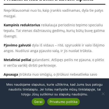
Nepriklausomai nuo to, kaip įrankis vadinamas, dyla tie patys
mazgai.
Kampinis reduktorius
reikalauja periodinio tepimo specialiu
tepalu. Tai vienas dažniausių gedimų, kurių būtų buvę galima
išvengti.
Pjovimo galvutė
dyla iš vidaus – ritė, spyruoklė ir valo išėjimo
angos. Nudilusi anga pjausto valą, ir jis nuolat trūksta.
Metaliniai peiliai
galandami. Atšipęs peilis ne pjauna, o plėšo
ir verčia variklį dirbti perkrovoje.
Apsauga
įtrūksta nuo smūgių, o įtrūkusi nebeatlieka savo
funkcijos.
Mes naudojame slapukus, kurie užtikrina, kad Jums bus patogu
Visus šiuos darbus atliekame – plačiau
trimerių remonto
naudotis tinklalapiu. Jei toliau naršysite mūsų tinklalapyje, tai
puslapyje
, o bendras serviso kainoraštis laikomas
viename
tolygu Jūsų sutikimui su slapukų naudojimu.
puslapyje
.
Skambinti
Gerai
Privatumo politika
Atsisakyti sutarties