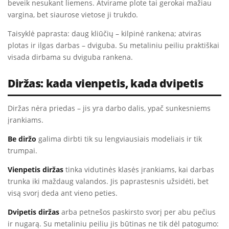
beveik nesukant liemens. Atvirame plote tai gerokai mažiau
vargina, bet siaurose vietose ji trukdo.
Taisyklė paprasta: daug kliūčių – kilpinė rankena; atviras
plotas ir ilgas darbas – dviguba. Su metaliniu peiliu praktiškai
visada dirbama su dviguba rankena.
Diržas: kada vienpetis, kada dvipetis
Diržas nėra priedas – jis yra darbo dalis, ypač sunkesniems
įrankiams.
Be diržo
galima dirbti tik su lengviausiais modeliais ir tik
trumpai.
Vienpetis diržas
tinka vidutinės klasės įrankiams, kai darbas
trunka iki maždaug valandos. Jis paprastesnis užsidėti, bet
visą svorį deda ant vieno peties.
Dvipetis diržas
arba petnešos paskirsto svorį per abu pečius
ir nugarą. Su metaliniu peiliu jis būtinas ne tik dėl patogumo: