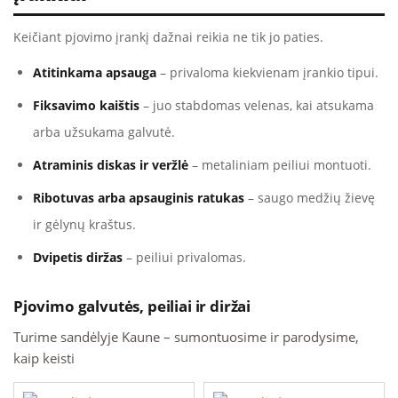
Keičiant pjovimo įrankį dažnai reikia ne tik jo paties.
Atitinkama apsauga
– privaloma kiekvienam įrankio tipui.
Fiksavimo kaištis
– juo stabdomas velenas, kai atsukama
arba užsukama galvutė.
Atraminis diskas ir veržlė
– metaliniam peiliui montuoti.
Ribotuvas arba apsauginis ratukas
– saugo medžių žievę
ir gėlynų kraštus.
Dvipetis diržas
– peiliui privalomas.
Pjovimo galvutės, peiliai ir diržai
Turime sandėlyje Kaune – sumontuosime ir parodysime,
kaip keisti