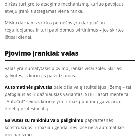
diržas turi greito atsegimo mechanizmą, kuriuo pavojaus
atveju įrankis atsegamas viena ranka.
Miško darbams skirtos petnešos yra dar plačiau
reguliuojamos ir turi papildomus tvirtinimus – jos skirtos
ištisai dienai.
Pjovimo įrankiai: valas
Valas yra numatytasis pjovimo įrankis visai žolei. Skiriasi
galvutės, iš kurių jis paleidžiamas.
Automatinės galvutės
paleidžia valą stuktelėjus į žemę – tai
patogiausias ir dažniausias variantas. STIHL asortimente tai
„AutoCut” šeima, kurioje yra ir mažų buitinių galvučių, ir
didelių profesionalių.
Galvutės su rankiniu valo pailginimu
paprastesnės
konstrukcijos ir mažiau genda, nes jose nėra automatikos
mechanizmo.