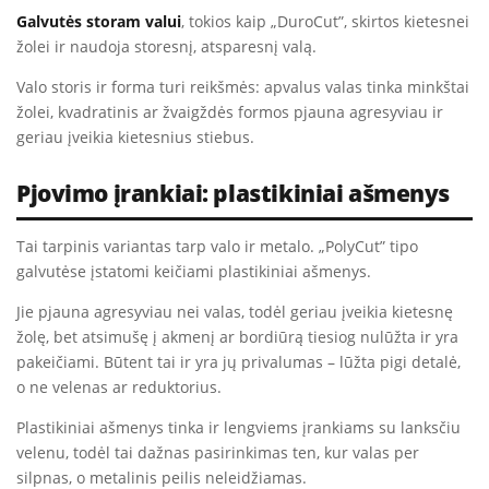
Galvutės storam valui
, tokios kaip „DuroCut”, skirtos kietesnei
žolei ir naudoja storesnį, atsparesnį valą.
Valo storis ir forma turi reikšmės: apvalus valas tinka minkštai
žolei, kvadratinis ar žvaigždės formos pjauna agresyviau ir
geriau įveikia kietesnius stiebus.
Pjovimo įrankiai: plastikiniai ašmenys
Tai tarpinis variantas tarp valo ir metalo. „PolyCut” tipo
galvutėse įstatomi keičiami plastikiniai ašmenys.
Jie pjauna agresyviau nei valas, todėl geriau įveikia kietesnę
žolę, bet atsimušę į akmenį ar bordiūrą tiesiog nulūžta ir yra
pakeičiami. Būtent tai ir yra jų privalumas – lūžta pigi detalė,
o ne velenas ar reduktorius.
Plastikiniai ašmenys tinka ir lengviems įrankiams su lanksčiu
velenu, todėl tai dažnas pasirinkimas ten, kur valas per
silpnas, o metalinis peilis neleidžiamas.