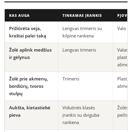
KAS AUGA
TINKAMAS ĮRANKIS
PJOVIM
Prižiūrėta veja,
Lengvas trimeris su
Valo ga
kraštai palei taką
kilpine rankena
Žolė aplink medžius
Lengvas trimeris
Valas a
ir gėlynus
plastiki
ašmen
Žolė prie akmenų,
Trimeris
Plastiki
bordiūrų, tvoros
ašmen
stulpų
Aukšta, kietastiebė
Vidutinės klasės
Žolės 
pieva
įrankis su dviguba
peilis
rankena