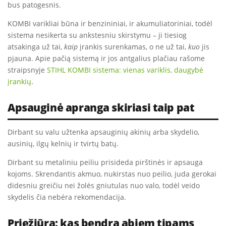
bus patogesnis.
KOMBI varikliai būna ir benzininiai, ir akumuliatoriniai, todėl
sistema nesikerta su ankstesniu skirstymu – ji tiesiog
atsakinga už tai,
kaip
įrankis surenkamas, o ne už tai,
kuo
jis
pjauna. Apie pačią sistemą ir jos antgalius plačiau rašome
straipsnyje
STIHL KOMBI sistema: vienas variklis, daugybė
įrankių
.
Apsauginė apranga skiriasi taip pat
Dirbant su valu užtenka apsauginių akinių arba skydelio,
ausinių, ilgų kelnių ir tvirtų batų.
Dirbant su metaliniu peiliu prisideda pirštinės ir apsauga
kojoms. Skrendantis akmuo, nukirstas nuo peilio, juda gerokai
didesniu greičiu nei žolės gniutulas nuo valo, todėl veido
skydelis čia nebėra rekomendacija.
Priežiūra: kas bendra abiem tipams