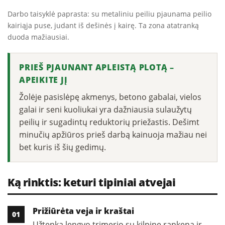
Darbo taisyklė paprasta: su metaliniu peiliu pjaunama peilio
kairiąja puse, judant iš dešinės į kairę. Ta zona atatranką
duoda mažiausiai.
PRIEŠ PJAUNANT APLEISTĄ PLOTĄ –
APEIKITE JĮ
Žolėje pasislėpę akmenys, betono gabalai, vielos
galai ir seni kuoliukai yra dažniausia sulaužytų
peilių ir sugadintų reduktorių priežastis. Dešimt
minučių apžiūros prieš darbą kainuoja mažiau nei
bet kuris iš šių gedimų.
Ką rinktis: keturi tipiniai atvejai
Prižiūrėta veja ir kraštai
Užtenka lengvo trimerio su kilpine rankena ir