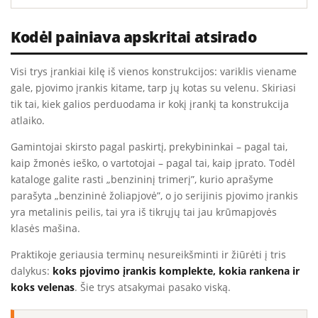
Kodėl painiava apskritai atsirado
Visi trys įrankiai kilę iš vienos konstrukcijos: variklis viename
gale, pjovimo įrankis kitame, tarp jų kotas su velenu. Skiriasi
tik tai, kiek galios perduodama ir kokį įrankį ta konstrukcija
atlaiko.
Gamintojai skirsto pagal paskirtį, prekybininkai – pagal tai,
kaip žmonės ieško, o vartotojai – pagal tai, kaip įprato. Todėl
kataloge galite rasti „benzininį trimerį”, kurio aprašyme
parašyta „benzininė žoliapjovė”, o jo serijinis pjovimo įrankis
yra metalinis peilis, tai yra iš tikrųjų tai jau krūmapjovės
klasės mašina.
Praktikoje geriausia terminų nesureikšminti ir žiūrėti į tris
dalykus:
koks pjovimo įrankis komplekte, kokia rankena ir
koks velenas
. Šie trys atsakymai pasako viską.