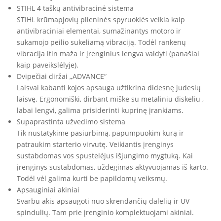
STIHL 4 taškų antivibracinė sistema
STIHL krūmapjovių plieninės spyruoklės veikia kaip
antivibraciniai elementai, sumažinantys motoro ir
sukamojo peilio sukeliamą vibraciją. Todėl rankenų
vibracija itin maža ir įrenginius lengva valdyti (panašiai
kaip paveikslėlyje).
Dvipečiai diržai „ADVANCE“
Laisvai kabanti kojos apsauga užtikrina didesnę judesių
laisvę. Ergonomiški, dirbant miške su metaliniu diskeliu ,
labai lengvi, galima prisiderinti kuprinę įrankiams.
Supaprastinta užvedimo sistema
Tik nustatykime pasiurbimą, papumpuokim kurą ir
patraukim starterio virvutę. Veikiantis įrenginys
sustabdomas vos spustelėjus išjungimo mygtuką. Kai
įrenginys sustabdomas, uždegimas aktyvuojamas iš karto.
Todėl vėl galima kurti be papildomų veiksmų.
Apsauginiai akiniai
Svarbu akis apsaugoti nuo skrendančių dalelių ir UV
spindulių. Tam prie įrenginio komplektuojami akiniai.