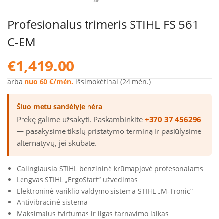
Profesionalus trimeris STIHL FS 561
C-EM
€
1,419.00
arba
nuo 60 €/mėn.
išsimokėtinai (24 mėn.)
Šiuo metu sandėlyje nėra
Prekę galime užsakyti. Paskambinkite
+370 37 456296
— pasakysime tikslų pristatymo terminą ir pasiūlysime
alternatyvų, jei skubate.
Galingiausia STIHL benzininė krūmapjovė profesonalams
Lengvas STIHL „ErgoStart“ užvedimas
Elektroninė variklio valdymo sistema STIHL „M-Tronic“
Antivibracinė sistema
Maksimalus tvirtumas ir ilgas tarnavimo laikas