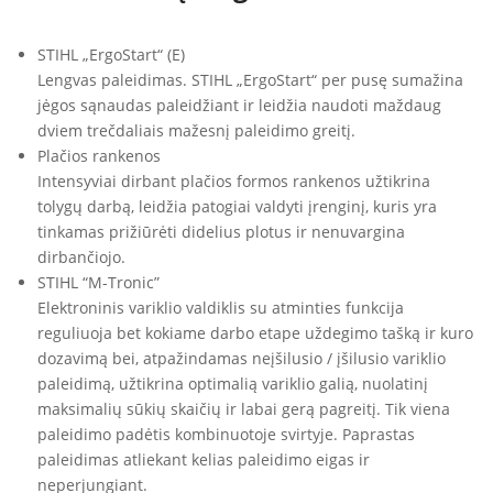
STIHL „ErgoStart“ (E)
Lengvas paleidimas. STIHL „ErgoStart“ per pusę sumažina
jėgos sąnaudas paleidžiant ir leidžia naudoti maždaug
dviem trečdaliais mažesnį paleidimo greitį.
Plačios rankenos
Intensyviai dirbant plačios formos rankenos užtikrina
tolygų darbą, leidžia patogiai valdyti įrenginį, kuris yra
tinkamas prižiūrėti didelius plotus ir nenuvargina
dirbančiojo.
STIHL “M-Tronic”
Elektroninis variklio valdiklis su atminties funkcija
reguliuoja bet kokiame darbo etape uždegimo tašką ir kuro
dozavimą bei, atpažindamas neįšilusio / įšilusio variklio
paleidimą, užtikrina optimalią variklio galią, nuolatinį
maksimalių sūkių skaičių ir labai gerą pagreitį. Tik viena
paleidimo padėtis kombinuotoje svirtyje. Paprastas
paleidimas atliekant kelias paleidimo eigas ir
neperjungiant.