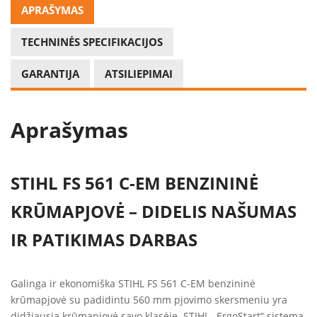
APRAŠYMAS
TECHNINĖS SPECIFIKACIJOS
GARANTIJA
ATSILIEPIMAI
Aprašymas
STIHL FS 561 C-EM BENZININĖ
KRŪMAPJOVĖ – DIDELIS NAŠUMAS
IR PATIKIMAS DARBAS
Galinga ir ekonomiška STIHL FS 561 C-EM benzininė
krūmapjovė su padidintu 560 mm pjovimo skersmeniu yra
didžiausia krūmapjovė savo klasėje. STIHL „ErgoStart“ sistema