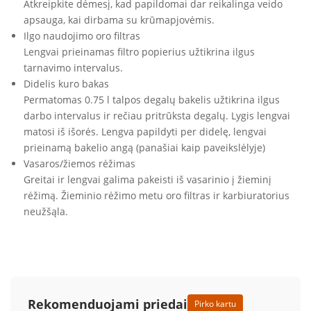
Atkreipkite dėmesį, kad papildomai dar reikalinga veido
apsauga, kai dirbama su krūmapjovėmis.
Ilgo naudojimo oro filtras
Lengvai prieinamas filtro popierius užtikrina ilgus
tarnavimo intervalus.
Didelis kuro bakas
Permatomas 0.75 l talpos degalų bakelis užtikrina ilgus
darbo intervalus ir rečiau pritrūksta degalų. Lygis lengvai
matosi iš išorės. Lengva papildyti per didelę, lengvai
prieinamą bakelio angą (panašiai kaip paveikslėlyje)
Vasaros/žiemos rėžimas
Greitai ir lengvai galima pakeisti iš vasarinio į žieminį
rėžimą. Žieminio rėžimo metu oro filtras ir karbiuratorius
neužšąla.
Rekomenduojami priedai
Pirko kartu