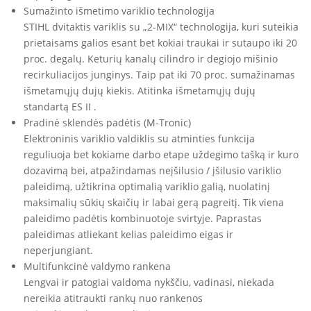
Sumažinto išmetimo variklio technologija
STIHL dvitaktis variklis su „2-MIX“ technologija, kuri suteikia
prietaisams galios esant bet kokiai traukai ir sutaupo iki 20
proc. degalų. Keturių kanalų cilindro ir degiojo mišinio
recirkuliacijos junginys. Taip pat iki 70 proc. sumažinamas
išmetamųjų dujų kiekis. Atitinka išmetamųjų dujų
standartą ES II .
Pradinė sklendės padėtis (M-Tronic)
Elektroninis variklio valdiklis su atminties funkcija
reguliuoja bet kokiame darbo etape uždegimo tašką ir kuro
dozavimą bei, atpažindamas neįšilusio / įšilusio variklio
paleidimą, užtikrina optimalią variklio galią, nuolatinį
maksimalių sūkių skaičių ir labai gerą pagreitį. Tik viena
paleidimo padėtis kombinuotoje svirtyje. Paprastas
paleidimas atliekant kelias paleidimo eigas ir
neperjungiant.
Multifunkcinė valdymo rankena
Lengvai ir patogiai valdoma nykščiu, vadinasi, niekada
nereikia atitraukti rankų nuo rankenos