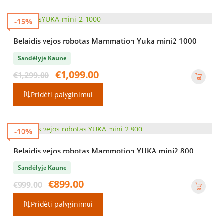
-15%
Belaidis vejos robotas Mammation Yuka mini2 1000
Sandėlyje Kaune
Original
Current
€
1,099.00
€
1,299.00
price
price
was:
is:
Pridėti palyginimui
€1,299.00.
€1,099.00.
-10%
Belaidis vejos robotas Mammotion YUKA mini2 800
Sandėlyje Kaune
Original
Current
€
899.00
€
999.00
price
price
was:
is:
Pridėti palyginimui
€999.00.
€899.00.