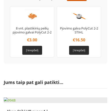
8 vnt. plastikinių peilių
Pjovimo galva PolyCut 2-2
pjovimo galvai PolyCut 2-2
STIHL
€
3.00
€
16.50
Į krepšelį
Į krepšelį
Jums taip pat gali patikti…