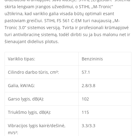
skirta lengvam įrangos užvedimui, o STIHL „M-Tronic“
užtikrina, kad variklio galia visada būtų optimali esant
pastoviam greičiui. STIHL FS 561 C-EM turi naujausią „M-
Tronic 3.0“ sistemos versiją. Tvirta ir profesionali krūmapjovė
turi antivibracinę sistemą, todėl dirbti su ja bus malonu net ir
šienaujant didelius plotus.
Variklio tipas:
Benzininis
Cilindro darbo tūris, cm³:
57.1
Galia, kW/AG:
2.8/3.8
Garso lygis, dB(A):
102
Triukšmo lygis, dB(A):
115
Vibracijos lygis kairė/dešinė,
3.3/3.3
m/s²: