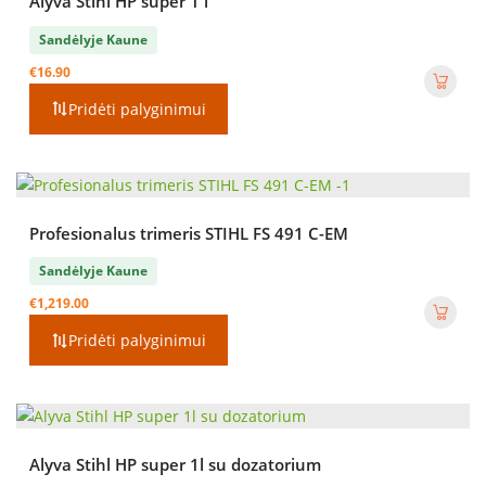
Alyva Stihl HP super 1 l
Sandėlyje Kaune
€
16.90
Pridėti palyginimui
Profesionalus trimeris STIHL FS 491 C-EM
Sandėlyje Kaune
€
1,219.00
Pridėti palyginimui
Alyva Stihl HP super 1l su dozatorium