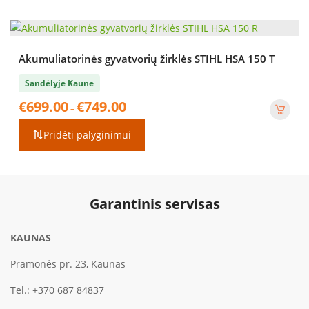
Akumuliatorinės gyvatvorių žirklės STIHL HSA 150 T
Sandėlyje Kaune
Price
€
699.00
€
749.00
–
range:
€699.00
Pridėti palyginimui
through
€749.00
Garantinis servisas
KAUNAS
Pramonės pr. 23, Kaunas
Tel.:
+370 687 84837