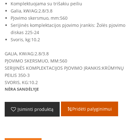
Komplektuojama su trišakiu peiliu
Galia, kW/AG:
2.8/3.8
Pjovimo skersmuo, mm:
560
Serijinės komplektacijos pjovimo įrankis:
Žolės pjovimo
diskas 225-24
Svoris, kg:
10.2
GALIA, KW/AG:
2.8/3.8
PJOVIMO SKERSMUO, MM:
560
SERIJINĖS KOMPLEKTACIJOS PJOVIMO ĮRANKIS:
KRŪMYNŲ
PEILIS 350-3
SVORIS, KG:
10.2
NĖRA SANDĖLYJE
Pridėti palyginimui
Įsiminti produktą