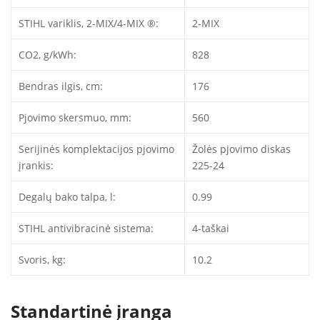
STIHL variklis, 2-MIX/4-MIX ®:
2-MIX
CO2, g/kWh:
828
Bendras ilgis, cm:
176
Pjovimo skersmuo, mm:
560
Serijinės komplektacijos pjovimo
Žolės pjovimo diskas
įrankis:
225-24
Degalų bako talpa, l:
0.99
STIHL antivibracinė sistema:
4-taškai
Svoris, kg:
10.2
Standartinė įranga