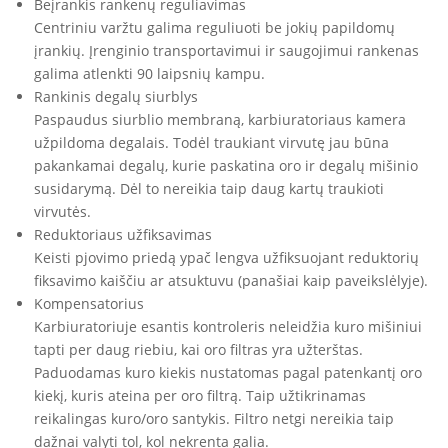
Beįrankis rankenų reguliavimas
Centriniu varžtu galima reguliuoti be jokių papildomų
įrankių. Įrenginio transportavimui ir saugojimui rankenas
galima atlenkti 90 laipsnių kampu.
Rankinis degalų siurblys
Paspaudus siurblio membraną, karbiuratoriaus kamera
užpildoma degalais. Todėl traukiant virvutę jau būna
pakankamai degalų, kurie paskatina oro ir degalų mišinio
susidarymą. Dėl to nereikia taip daug kartų traukioti
virvutės.
Reduktoriaus užfiksavimas
Keisti pjovimo priedą ypač lengva užfiksuojant reduktorių
fiksavimo kaiščiu ar atsuktuvu (panašiai kaip paveikslėlyje).
Kompensatorius
Karbiuratoriuje esantis kontroleris neleidžia kuro mišiniui
tapti per daug riebiu, kai oro filtras yra užterštas.
Paduodamas kuro kiekis nustatomas pagal patenkantį oro
kiekį, kuris ateina per oro filtrą. Taip užtikrinamas
reikalingas kuro/oro santykis. Filtro netgi nereikia taip
dažnai valyti tol, kol nekrenta galia.