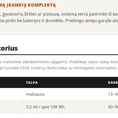
IMĄ ĮRANKIŲ KOMPLEKTĄ
, gyvatvorių žirkles ar pūstuvą, sistemą verta pasirinkti iš k
alima pirkti be baterijos ir įkroviklio. Priešingu atveju garaž
torius
 matavimai standartinėmis sąlygomis. Praktikoje realus laikas būna
ge nurodyti STIHL trimerių darbo laikai su skirtingomis baterijomis.
TALPA
DARB
mažiausia
13–3
3,2 Ah / apie 108 Wh
30–5