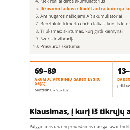
Kiek realiai dirba akumuliatorius
Įkrovimo laikas ir kodėl antra baterija ke
Ant nugaros nešiojami AR akumuliatoriai
Benzininio trimerio darbo laikas: kuo jis kito
Triukšmas: skirtumas, kurį girdi kaimynai
Svoris ir vibracija
Priežiūros skirtumai
69–89
13
AKUMULIATORINIŲ GARSO LYGIS,
DARBO
DB(A)
priklau
benzininių – 93–102
Klausimas, į kurį iš tikrųjų
Palyginimas dažnai pradedamas nuo galios, ir tai kla