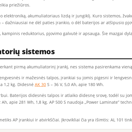
ikia priežiūros.
mo elektroniką, akumuliatoriaus lizdą ir jungiklį. Kuro sistemos, žvak
a – dažniausiai ne dėl paties įrankio, o dėl baterijos ar atšipusio pj
 kampinis reduktorius, pjovimo galvutė ir apsauga. Šie mazgai dyla
atorių sistemos
 perkant pirmą akumuliatorinį įrankį, nes sistema pasirenkama vieną 
engvesnės ir mažesnės talpos, įrankiai su jomis pigesni ir lengvesn
ia 1,2 kg. Didesnė
AK 30
S – 36 V, 5,0 Ah, apie 180 Wh.
ui. Baterijos didesnės talpos ir atlaiko didesnę srovę, todėl su jomi
7,2 Ah, apie 281 Wh, 1,8 kg. AP 500 S naudoja „Power Laminate” tech
etiks AP įrankiui ir atvirkščiai. Įkrovikliai čia yra išimtis: AL 101 tin