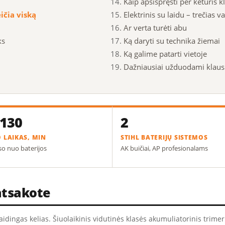
Kaip apsispręsti per keturis 
ičia viską
Elektrinis su laidu – trečias v
Ar verta turėti abu
ks
Ką daryti su technika žiemai
Ką galime patarti vietoje
Dažniausiai užduodami klaus
–130
2
 LAIKAS, MIN
STIHL BATERIJŲ SISTEMOS
so nuo baterijos
AK buičiai, AP profesionalams
 atsakote
idingas kelias. Šiuolaikinis vidutinės klasės akumuliatorinis trime