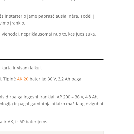
ės ir starterio jame paprasčiausiai nėra. Todėl į
ovimo įrankio.
 vienodai, nepriklausomai nuo to, kas juos suka.
kartą ir visam laikui.
i. Tipinė
AK 20
baterija: 36 V, 3,2 Ah pagal
s dirba galingesni įrankiai. AP 200 – 36 V, 4,8 Ah,
nologiją ir pagal gamintoją atlaiko maždaug dvigubai
ka ir AK, ir AP baterijoms.