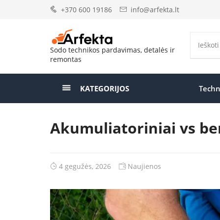
+370 600 19186
info@arfekta.lt
Sodo technikos pardavimas, detalės ir
remontas
KATEGORIJOS
Techn
Akumuliatoriniai vs ben
4 gegužės, 2026
Naujienos