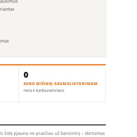
klausimus
ariantas
imai
0
KURO MIŠINIŲ AKUMULIATORINIAM
nėra ir karbiuratoriaus
ris žolę pjauna ne prasčiau už benzininį – skirtumas