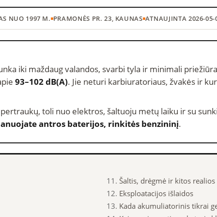
AS NUO 1997 M.
PRAMONĖS PR. 23, KAUNAS
ATNAUJINTA 2026-05-
unka iki maždaug valandos, svarbi tyla ir minimali priežiūra
 apie
93–102 dB(A)
. Jie neturi karbiuratoriaus, žvakės ir ku
 pertraukų, toli nuo elektros, šaltuoju metų laiku ir su sunk
lanuojate antros baterijos, rinkitės benzininį
.
Šaltis, drėgmė ir kitos realios
Eksploatacijos išlaidos
Kada akumuliatorinis tikrai g