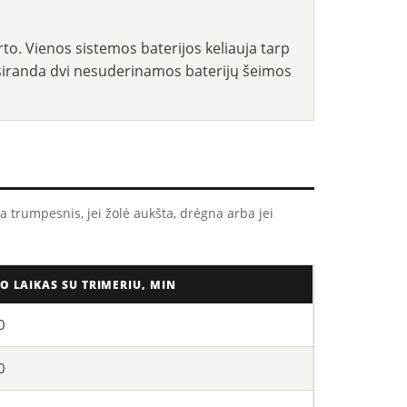
arto. Vienos sistemos baterijos keliauja tarp
e atsiranda dvi nesuderinamos baterijų šeimos
 trumpesnis, jei žolė aukšta, drėgna arba jei
O LAIKAS SU TRIMERIU, MIN
0
0