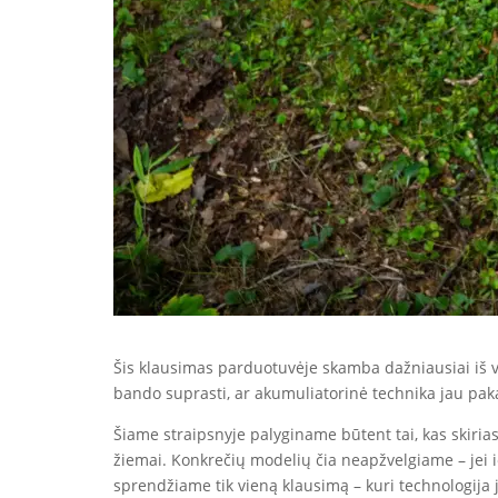
Šis klausimas parduotuvėje skamba dažniausiai iš visų
bando suprasti, ar akumuliatorinė technika jau pak
Šiame straipsnyje palyginame būtent tai, kas skiriasi:
žiemai. Konkrečių modelių čia neapžvelgiame – jei ie
sprendžiame tik vieną klausimą – kuri technologija 