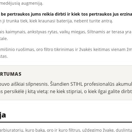
i sumedėjusią augmeniją.
 be pertraukos jums reikia dirbti ir kiek tos pertraukos jus erzin
 ji trunka tiek, kiek kraunasi baterija, nebent turite antrą.
s kaimynais, ankstyvas rytas, vaikų miegas, šiltnamis ar terasa yra
ale.
 mišinio ruošimas, oro filtro tikrinimas ir žvakės keitimas vienam žm
stas.
IRTUMAS
buvo aiškiai silpnesnis. Šiandien STIHL profesionalūs akumul
persikėlė į kitą vietą: ne kiek stipriai, o kiek ilgai galite di
ja
karbiuratorių, kuro baką, oro ir kuro filtrus, uždegimo žvakę, duslint