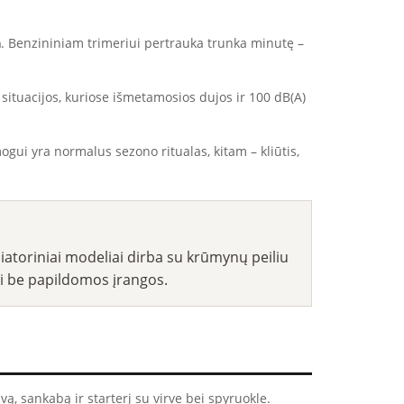
a
. Benzininiam trimeriui pertrauka trunka minutę –
 situacijos, kuriose išmetamosios dujos ir 100 dB(A)
ogui yra normalus sezono ritualas, kitam – kliūtis,
iatoriniai modeliai dirba su krūmynų peiliu
rbti be papildomos įrangos.
uvą, sankabą ir starterį su virve bei spyruokle.