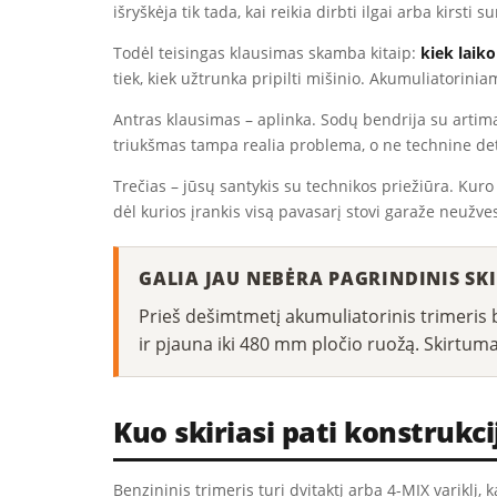
išryškėja tik tada, kai reikia dirbti ilgai arba kirst
Todėl teisingas klausimas skamba kitaip:
kiek laiko
tiek, kiek užtrunka pripilti mišinio. Akumuliatoriniam
Antras klausimas – aplinka. Sodų bendrija su artimai
triukšmas tampa realia problema, o ne technine det
Trečias – jūsų santykis su technikos priežiūra. Kuro
dėl kurios įrankis visą pavasarį stovi garaže neužve
GALIA JAU NEBĖRA PAGRINDINIS SK
Prieš dešimtmetį akumuliatorinis trimeris 
ir pjauna iki 480 mm pločio ruožą. Skirtumas 
Kuo skiriasi pati konstrukci
Benzininis trimeris turi dvitaktį arba 4-MIX variklį, 