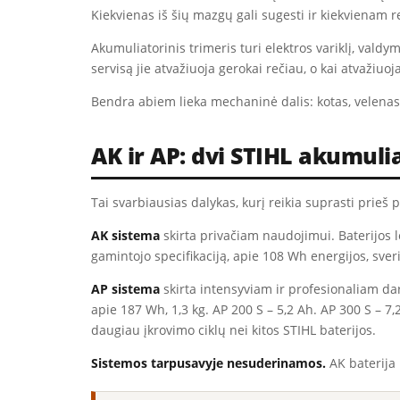
Kiekvienas iš šių mazgų gali sugesti ir kiekvienam re
Akumuliatorinis trimeris turi elektros variklį, valdy
servisą jie atvažiuoja gerokai rečiau, o kai atvažiuoj
Bendra abiem lieka mechaninė dalis: kotas, velenas,
AK ir AP: dvi STIHL akumuli
Tai svarbiausias dalykas, kurį reikia suprasti prieš
AK sistema
skirta privačiam naudojimui. Baterijos l
gamintojo specifikaciją, apie 108 Wh energijos, sver
AP sistema
skirta intensyviam ir profesionaliam darb
apie 187 Wh, 1,3 kg. AP 200 S – 5,2 Ah. AP 300 S – 
daugiau įkrovimo ciklų nei kitos STIHL baterijos.
Sistemos tarpusavyje nesuderinamos.
AK baterija n