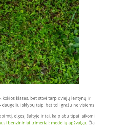
kokios klasės, bet stovi tarp dviejų lentynų ir
augeliui sklypų taip, bet toli gražu ne visiems.
imtį, elgesį šaltyje ir tai, kaip abu tipai laikomi
ausi benzininiai trimeriai: modelių apžvalga
. Čia