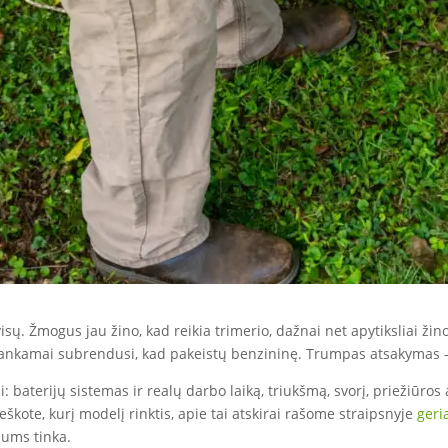
. Žmogus jau žino, kad reikia trimerio, dažnai net apytiksliai žino, 
ankamai subrendusi, kad pakeistų benzininę. Trumpas atsakymas – d
 baterijų sistemas ir realų darbo laiką, triukšmą, svorį, priežiūros ap
škote, kurį modelį rinktis, apie tai atskirai rašome straipsnyje
geri
jums tinka.