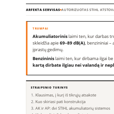
ARFEKTA SERVISAS
AUTORIZUOTAS STIHL ATSTOV
Akumuliatorinis
laimi ten, kur darbas tr
skleidžia apie
69–89 dB(A)
, benzininiai –
įprastų gedimų.
Benzininis
laimi ten, kur dirbama ilgai be
kartą dirbate ilgiau nei valandą ir nep
STRAIPSNIO TURINYS
Klausimas, į kurį iš tikrųjų atsakote
Kuo skiriasi pati konstrukcija
AK ir AP: dvi STIHL akumuliatorių sistemos