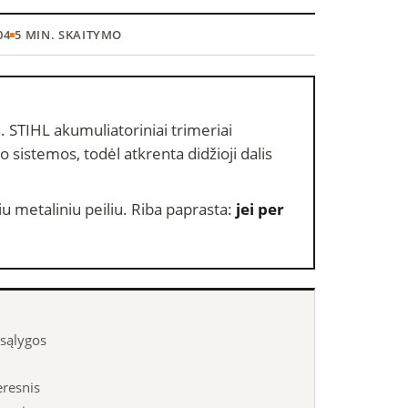
04
5 MIN. SKAITYMO
. STIHL akumuliatoriniai trimeriai
ro sistemos, todėl atkrenta didžioji dalis
iu metaliniu peiliu. Riba paprasta:
jei per
 sąlygos
eresnis