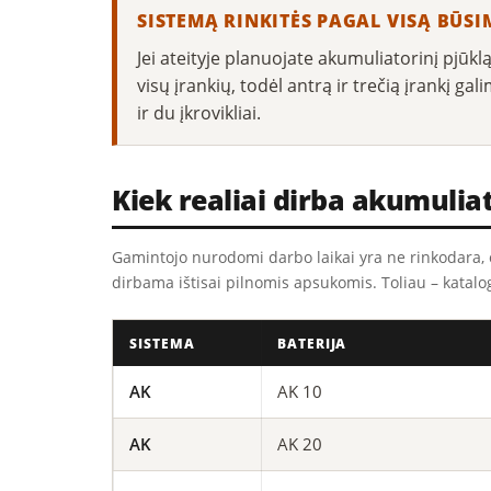
SISTEMĄ RINKITĖS PAGAL VISĄ BŪS
Jei ateityje planuojate akumuliatorinį pjūklą
visų įrankių, todėl antrą ir trečią įrankį g
ir du įkrovikliai.
Kiek realiai dirba akumulia
Gamintojo nurodomi darbo laikai yra ne rinkodara, o
dirbama ištisai pilnomis apsukomis. Toliau – katalo
SISTEMA
BATERIJA
AK
AK 10
AK
AK 20