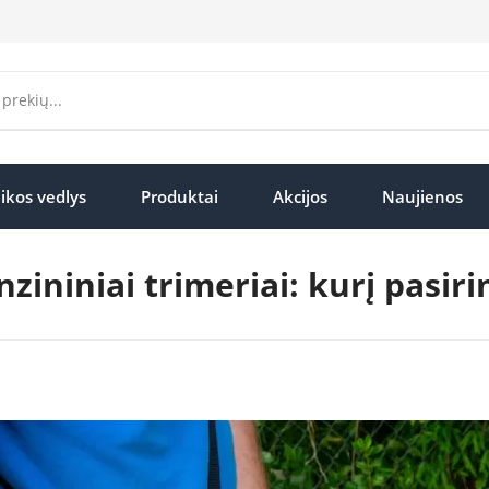
ikos vedlys
Produktai
Akcijos
Naujienos
zininiai trimeriai: kurį pasiri