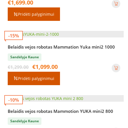
€
1,699.00
Pridėti palyginimui
-15%
Belaidis vejos robotas Mammation Yuka mini2 1000
Sandėlyje Kaune
Original
Current
€
1,099.00
€
1,299.00
price
price
was:
is:
Pridėti palyginimui
€1,299.00.
€1,099.00.
-10%
Belaidis vejos robotas Mammotion YUKA mini2 800
Sandėlyje Kaune