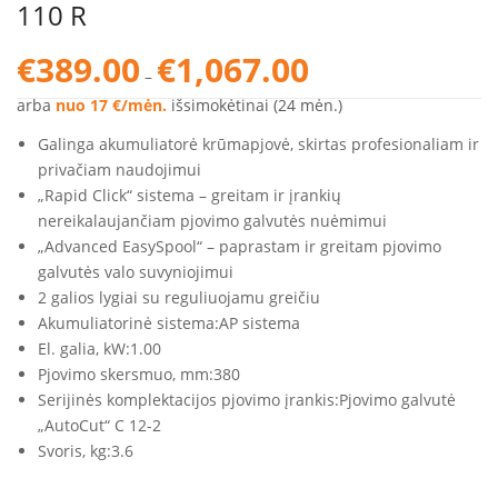
110 R
Price
€
389.00
€
1,067.00
–
range:
€389.00
arba
nuo 17 €/mėn.
išsimokėtinai (24 mėn.)
through
Galinga akumuliatorė krūmapjovė, skirtas profesionaliam ir
€1,067.00
privačiam naudojimui
„Rapid Click“ sistema – greitam ir įrankių
nereikalaujančiam pjovimo galvutės nuėmimui
„Advanced EasySpool“ – paprastam ir greitam pjovimo
galvutės valo suvyniojimui
2 galios lygiai su reguliuojamu greičiu
Akumuliatorinė sistema:
AP sistema
El. galia, kW:
1.00
Pjovimo skersmuo, mm:
380
Serijinės komplektacijos pjovimo įrankis:
Pjovimo galvutė
„AutoCut“ C 12-2
Svoris, kg:
3.6