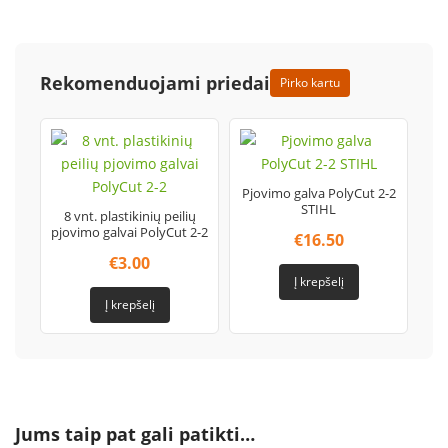
Rekomenduojami priedai
Pirko kartu
Pjovimo galva PolyCut 2-2
STIHL
8 vnt. plastikinių peilių
pjovimo galvai PolyCut 2-2
€
16.50
€
3.00
Į krepšelį
Į krepšelį
Jums taip pat gali patikti…