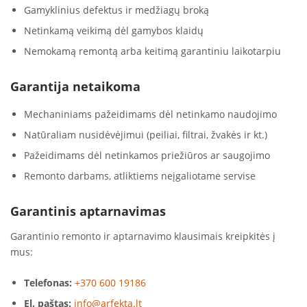
Gamyklinius defektus ir medžiagų broką
Netinkamą veikimą dėl gamybos klaidų
Nemokamą remontą arba keitimą garantiniu laikotarpiu
Garantija netaikoma
Mechaniniams pažeidimams dėl netinkamo naudojimo
Natūraliam nusidėvėjimui (peiliai, filtrai, žvakės ir kt.)
Pažeidimams dėl netinkamos priežiūros ar saugojimo
Remonto darbams, atliktiems neįgaliotame servise
Garantinis aptarnavimas
Garantinio remonto ir aptarnavimo klausimais kreipkitės į
mus:
Telefonas:
+370 600 19186
El. paštas:
info@arfekta.lt