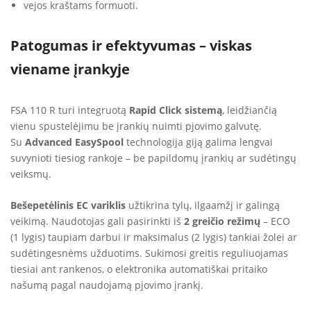
vejos kraštams formuoti.
Patogumas ir efektyvumas – viskas
viename įrankyje
FSA 110 R turi integruotą
Rapid Click sistemą
, leidžiančią
vienu spustelėjimu be įrankių nuimti pjovimo galvutę.
Su
Advanced EasySpool
technologija giją galima lengvai
suvynioti tiesiog rankoje – be papildomų įrankių ar sudėtingų
veiksmų.
Bešepetėlinis EC variklis
užtikrina tylų, ilgaamžį ir galingą
veikimą. Naudotojas gali pasirinkti iš
2 greičio režimų
– ECO
(1 lygis) taupiam darbui ir maksimalus (2 lygis) tankiai žolei ar
sudėtingesnėms užduotims. Sukimosi greitis reguliuojamas
tiesiai ant rankenos, o elektronika automatiškai pritaiko
našumą pagal naudojamą pjovimo įrankį.