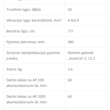
Triukšmo lygis, dB(A):
93
Vibracijos lygis kairė/dešinė, m/s²:
4.9/2.0
Bendras ilgis, cm:
171
Pjovimo skersmuo, mm:
380
Serijinės komplektacijos pjovimo
Pjovimo galvutė
įrankis:
„AutoCut“ C 12-2
Svoris, kg:
3.6
Darbo laikas su AP 200
60
akumuliatoriumi iki, min:
Darbo laikas su AP 200S
60
akumuliatoriumi iki, min: