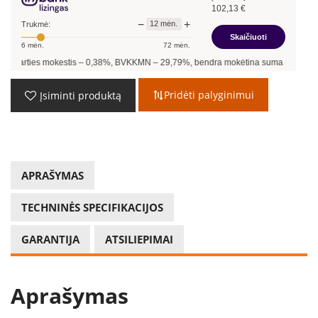
102,13
€
−
+
12
mėn.
Trukmė:
Skaičiuoti
6
mėn.
72
mėn.
kestis –
0,38
%, BVKKMN –
29,79
%, bendra mokėtina suma –
1 225,56
€, mėnesio
Pridėti palyginimui
Įsiminti produktą
APRAŠYMAS
TECHNINĖS SPECIFIKACIJOS
GARANTIJA
ATSILIEPIMAI
Aprašymas