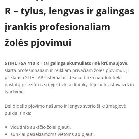
R – tylus, lengvas ir galingas
įrankis profesionaliam
žolės pjovimui
STIHL FSA 110 R
– tai
galinga akumuliatorinė krūmapjovė
,
skirta profesionaliam ir reikliam privačiam žolės pjovimui. Ji
priklauso STIHL AP sistemai ir idealiai tinka naudoti tiek
pastatų priežiūros srityje, tiek sodininkystėje ar kraštovaizdžio
tvarkyme.
Dėl didelio pjovimo našumo ir lengvo svorio ši krūmapjovė
puikiai tinka:
vidutinio aukščio žolei pjauti,
sunkiai pasiekiamoms vietoms apipjauti,