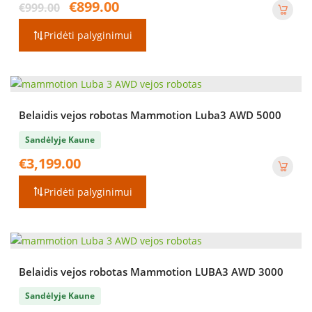
Original
Current
€
899.00
€
999.00
price
price
was:
is:
Pridėti palyginimui
€999.00.
€899.00.
Belaidis vejos robotas Mammotion Luba3 AWD 5000
Sandėlyje Kaune
€
3,199.00
Pridėti palyginimui
Belaidis vejos robotas Mammotion LUBA3 AWD 3000
Sandėlyje Kaune