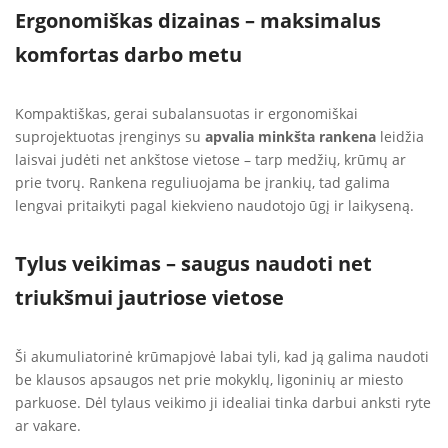
Ergonomiškas dizainas – maksimalus
komfortas darbo metu
Kompaktiškas, gerai subalansuotas ir ergonomiškai
suprojektuotas įrenginys su
apvalia minkšta rankena
leidžia
laisvai judėti net ankštose vietose – tarp medžių, krūmų ar
prie tvorų. Rankena reguliuojama be įrankių, tad galima
lengvai pritaikyti pagal kiekvieno naudotojo ūgį ir laikyseną.
Tylus veikimas – saugus naudoti net
triukšmui jautriose vietose
Ši akumuliatorinė krūmapjovė labai tyli, kad ją galima naudoti
be klausos apsaugos net prie mokyklų, ligoninių ar miesto
parkuose. Dėl tylaus veikimo ji idealiai tinka darbui anksti ryte
ar vakare.