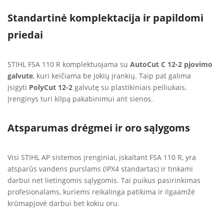
Standartinė komplektacija ir papildomi
priedai
STIHL FSA 110 R komplektuojama su
AutoCut C 12-2 pjovimo
galvute
, kuri keičiama be jokių įrankių. Taip pat galima
įsigyti
PolyCut 12-2
galvutę su plastikiniais peiliukais.
Įrenginys turi kilpą pakabinimui ant sienos.
Atsparumas drėgmei ir oro sąlygoms
Visi STIHL AP sistemos įrenginiai, įskaitant FSA 110 R, yra
atsparūs vandens purslams (IPX4 standartas) ir tinkami
darbui net lietingomis sąlygomis. Tai puikus pasirinkimas
profesionalams, kuriems reikalinga patikima ir ilgaamžė
krūmapjovė darbui bet kokiu oru.