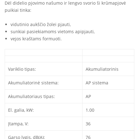
Dėl didelio pjovimo našumo ir lengvo svorio ši krūmapjovė
puikiai tinka:
vidutinio aukščio žolei pjauti,
sunkiai pasiekiamoms vietoms apipjauti,
vejos kraštams formuoti.
Variklio tipas:
Akumuliatorinis
Akumuliatorinė sistema:
AP sistema
Akumuliatoriaus tipas:
AP
El. galia, kW:
1.00
Įtampa, V:
36
Garso lygis, dB(A):
76