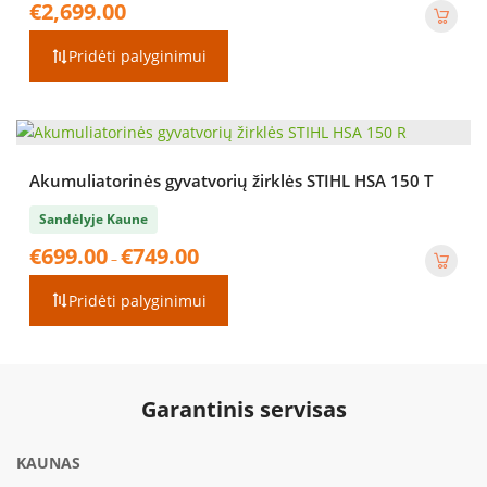
€
2,699.00
Pridėti palyginimui
Akumuliatorinės gyvatvorių žirklės STIHL HSA 150 T
Sandėlyje Kaune
Price
€
699.00
€
749.00
–
range:
€699.00
Pridėti palyginimui
through
€749.00
Garantinis servisas
KAUNAS