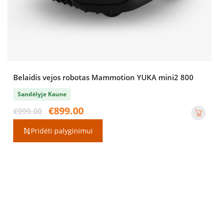
Belaidis vejos robotas Mammotion YUKA mini2 800
Sandėlyje Kaune
Original
Current
€
899.00
€
999.00
price
price
was:
is:
Pridėti palyginimui
€999.00.
€899.00.