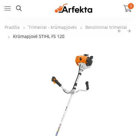
0
Pradžia
Trimeriai - krūmapjovės
Benzininiai trimeriai
Krūmapjovė STIHL FS 120