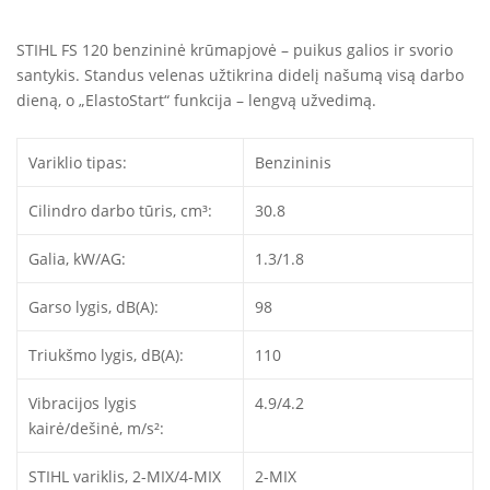
STIHL FS 120 benzininė krūmapjovė – puikus galios ir svorio
santykis. Standus velenas užtikrina didelį našumą visą darbo
dieną, o „ElastoStart“ funkcija – lengvą užvedimą.
Variklio tipas:
Benzininis
Cilindro darbo tūris, cm³:
30.8
Galia, kW/AG:
1.3/1.8
Garso lygis, dB(A):
98
Triukšmo lygis, dB(A):
110
Vibracijos lygis
4.9/4.2
kairė/dešinė, m/s²:
STIHL variklis, 2-MIX/4-MIX
2-MIX