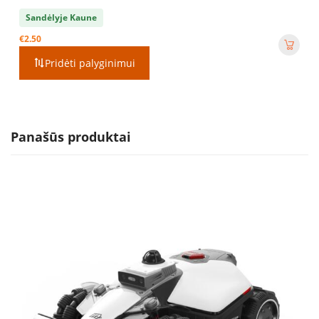
Sandėlyje Kaune
€
2.50
Pridėti palyginimui
Panašūs produktai