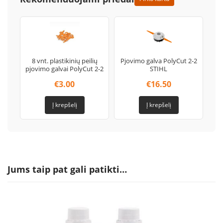
8 vnt. plastikinių peilių
Pjovimo galva PolyCut 2-2
pjovimo galvai PolyCut 2-2
STIHL
€
3.00
€
16.50
Į krepšelį
Į krepšelį
Jums taip pat gali patikti…