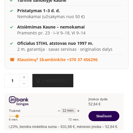
Turime sandėlyje Kaune
Pristatymas 1–3 d. d.
Nemokamai (užsakymas nuo 50 €)
Atsiėmimas Kaune – nemokamai
Pramonės pr. 23 · I–V 9–18, VI 9–14
Oficialus STIHL atstovas nuo 1997 m.
2 m. garantija · savas servisas · originalios dalys
Klausimų? Skambinkite +370 37 456296
Į KREPŠELĮ
Įmokos dydis
52,64
€
−
+
12
mėn.
Trukmė:
Skaičiuoti
6
mėn.
72
mėn.
ndra mokėtina suma –
631,68
€, mėnesio įmoka –
52,64
€.