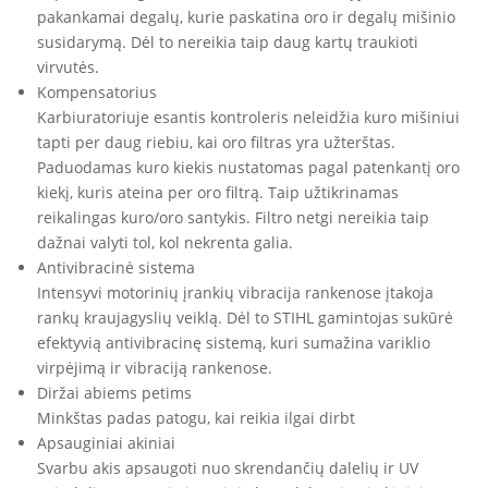
pakankamai degalų, kurie paskatina oro ir degalų mišinio
susidarymą. Dėl to nereikia taip daug kartų traukioti
virvutės.
Kompensatorius
Karbiuratoriuje esantis kontroleris neleidžia kuro mišiniui
tapti per daug riebiu, kai oro filtras yra užterštas.
Paduodamas kuro kiekis nustatomas pagal patenkantį oro
kiekį, kuris ateina per oro filtrą. Taip užtikrinamas
reikalingas kuro/oro santykis. Filtro netgi nereikia taip
dažnai valyti tol, kol nekrenta galia.
Antivibracinė sistema
Intensyvi motorinių įrankių vibracija rankenose įtakoja
rankų kraujagyslių veiklą. Dėl to STIHL gamintojas sukūrė
efektyvią antivibracinę sistemą, kuri sumažina variklio
virpėjimą ir vibraciją rankenose.
Diržai abiems petims
Minkštas padas patogu, kai reikia ilgai dirbt
Apsauginiai akiniai
Svarbu akis apsaugoti nuo skrendančių dalelių ir UV