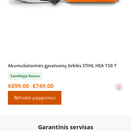
Akumuliatorinės gyvatvorių žirklės STIHL HSA 150 T
Sandėlyje Kaune
Price
€
699.00
€
749.00
–
range:
€699.00
Pridėti palyginimui
through
€749.00
Garantinis servisas