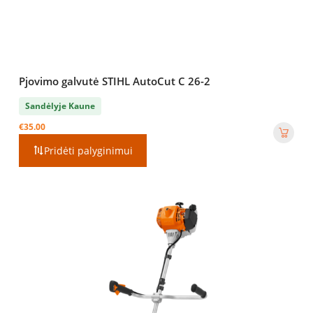
Pjovimo galvutė STIHL AutoCut C 26-2
Sandėlyje Kaune
€
35.00
Pridėti palyginimui