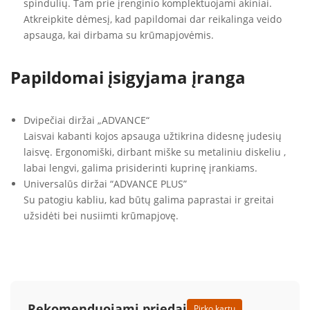
spindulių. Tam prie įrenginio komplektuojami akiniai.
Atkreipkite dėmesį, kad papildomai dar reikalinga veido
apsauga, kai dirbama su krūmapjovėmis.
Papildomai įsigyjama įranga
Dvipečiai diržai „ADVANCE“
Laisvai kabanti kojos apsauga užtikrina didesnę judesių
laisvę. Ergonomiški, dirbant miške su metaliniu diskeliu ,
labai lengvi, galima prisiderinti kuprinę įrankiams.
Universalūs diržai “ADVANCE PLUS”
Su patogiu kabliu, kad būtų galima paprastai ir greitai
užsidėti bei nusiimti krūmapjovę.
Rekomenduojami priedai
Pirko kartu