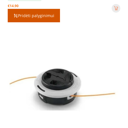
€
14.90
Pridėti palyginimui