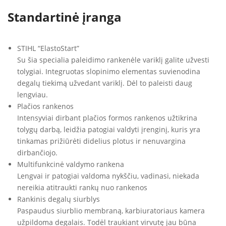
Standartinė įranga
STIHL “ElastoStart”
Su šia specialia paleidimo rankenėle variklį galite užvesti
tolygiai. Integruotas slopinimo elementas suvienodina
degalų tiekimą užvedant variklį. Dėl to paleisti daug
lengviau.
Plačios rankenos
Intensyviai dirbant plačios formos rankenos užtikrina
tolygų darbą, leidžia patogiai valdyti įrenginį, kuris yra
tinkamas prižiūrėti didelius plotus ir nenuvargina
dirbančiojo.
Multifunkcinė valdymo rankena
Lengvai ir patogiai valdoma nykščiu, vadinasi, niekada
nereikia atitraukti rankų nuo rankenos
Rankinis degalų siurblys
Paspaudus siurblio membraną, karbiuratoriaus kamera
užpildoma degalais. Todėl traukiant virvutę jau būna