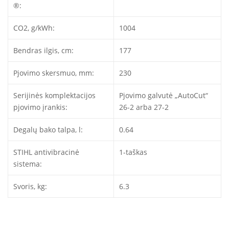
®:
CO2, g/kWh:
1004
Bendras ilgis, cm:
177
Pjovimo skersmuo, mm:
230
Serijinės komplektacijos
Pjovimo galvutė „AutoCut“
pjovimo įrankis:
26-2 arba 27-2
Degalų bako talpa, l:
0.64
STIHL antivibracinė
1-taškas
sistema:
Svoris, kg:
6.3