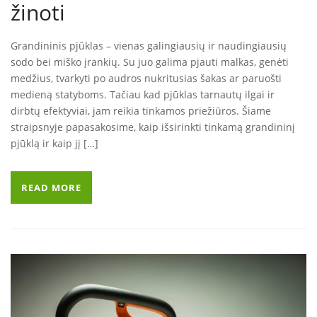
žinoti
Grandininis pjūklas – vienas galingiausių ir naudingiausių
sodo bei miško įrankių. Su juo galima pjauti malkas, genėti
medžius, tvarkyti po audros nukritusias šakas ar paruošti
medieną statyboms. Tačiau kad pjūklas tarnautų ilgai ir
dirbtų efektyviai, jam reikia tinkamos priežiūros. Šiame
straipsnyje papasakosime, kaip išsirinkti tinkamą grandininį
pjūklą ir kaip jį […]
READ MORE