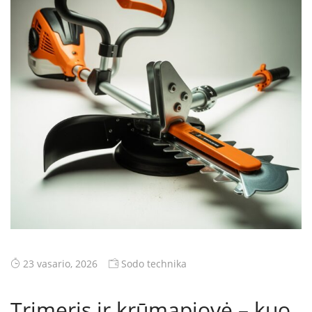
23 vasario, 2026
Sodo technika
Trimeris ir krūmapjovė – kuo