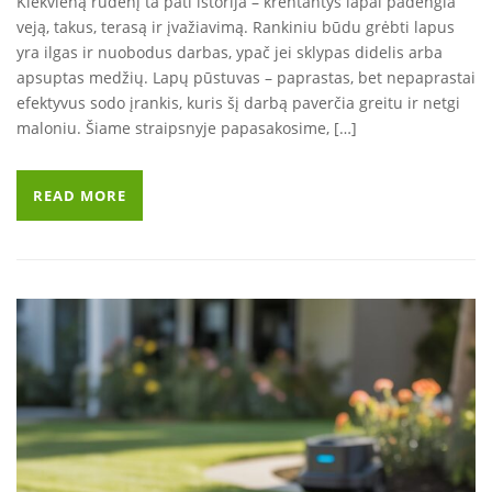
Kiekvieną rudenį ta pati istorija – krentantys lapai padengia
veją, takus, terasą ir įvažiavimą. Rankiniu būdu grėbti lapus
yra ilgas ir nuobodus darbas, ypač jei sklypas didelis arba
apsuptas medžių. Lapų pūstuvas – paprastas, bet nepaprastai
efektyvus sodo įrankis, kuris šį darbą paverčia greitu ir netgi
maloniu. Šiame straipsnyje papasakosime, […]
READ MORE