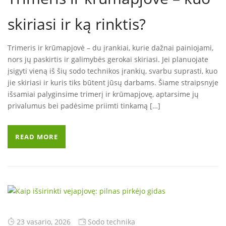
skiriasi ir ką rinktis?
Trimeris ir krūmapjovė – du įrankiai, kurie dažnai painiojami,
nors jų paskirtis ir galimybės gerokai skiriasi. Jei planuojate
įsigyti vieną iš šių sodo technikos įrankių, svarbu suprasti, kuo
jie skiriasi ir kuris tiks būtent jūsų darbams. Šiame straipsnyje
išsamiai palyginsime trimerį ir krūmapjovę, aptarsime jų
privalumus bei padėsime priimti tinkamą […]
READ MORE
23 vasario, 2026
Sodo technika