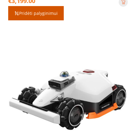
€
3,199.00
Pridėti palyginimui