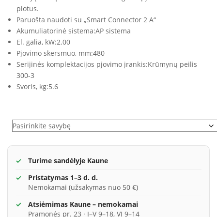
plotus.
Paruošta naudoti su „Smart Connector 2 A“
Akumuliatorinė sistema:
AP sistema
El. galia, kW:
2.00
Pjovimo skersmuo, mm:
480
Serijinės komplektacijos pjovimo įrankis:
Krūmynų peilis
300-3
Svoris, kg:
5.6
Variantai
Turime sandėlyje Kaune
Pristatymas 1–3 d. d.
Nemokamai (užsakymas nuo 50 €)
Atsiėmimas Kaune – nemokamai
Pramonės pr. 23 · I–V 9–18, VI 9–14