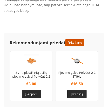
vidiniuose bandymuose, taip pat yra sertifikuota pagal IPX4
apsaugos klasę.
Rekomenduojami priedai
Pirko kartu
8 vnt. plastikinių peilių
Pjovimo galva PolyCut 2-2
pjovimo galvai PolyCut 2-2
STIHL
€
3.00
€
16.50
Į krepšelį
Į krepšelį