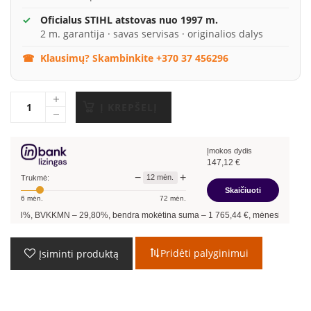
Oficialus STIHL atstovas nuo 1997 m.
2 m. garantija · savas servisas · originalios dalys
Klausimų? Skambinkite +370 37 456296
Į KREPŠELĮ
Įmokos dydis
147,12
€
−
+
12
mėn.
Trukmė:
Skaičiuoti
6
mėn.
72
mėn.
 –
29,80
%, bendra mokėtina suma –
1 765,44
€, mėnesio įmoka –
147,12
€.
Pridėti palyginimui
Įsiminti produktą