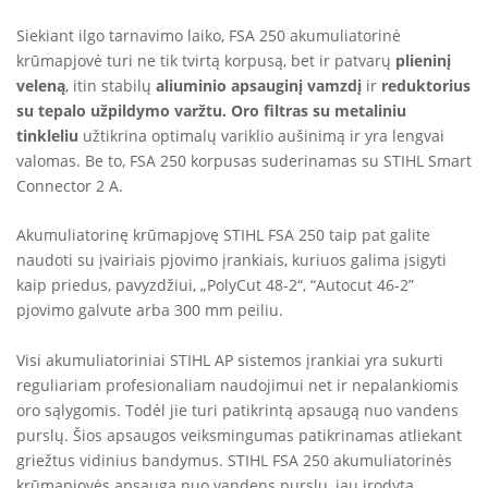
Siekiant ilgo tarnavimo laiko, FSA 250 akumuliatorinė
krūmapjovė turi ne tik tvirtą korpusą, bet ir patvarų
plieninį
veleną
, itin stabilų
aliuminio apsauginį vamzdį
ir
reduktorius
su tepalo užpildymo varžtu.
Oro filtras su metaliniu
tinkleliu
užtikrina optimalų variklio aušinimą ir yra lengvai
valomas. Be to, FSA 250 korpusas suderinamas su STIHL
Smart
Connector 2 A.
Akumuliatorinę krūmapjovę STIHL FSA 250 taip pat galite
naudoti su įvairiais pjovimo įrankiais, kuriuos galima įsigyti
kaip priedus, pavyzdžiui,
„PolyCut 48-2“, “Autocut 46-2”
pjovimo galvute
arba
300 mm peiliu
.
Visi akumuliatoriniai STIHL AP sistemos įrankiai yra sukurti
reguliariam profesionaliam naudojimui net ir nepalankiomis
oro sąlygomis. Todėl jie turi patikrintą apsaugą nuo vandens
purslų. Šios apsaugos veiksmingumas patikrinamas atliekant
griežtus vidinius bandymus. STIHL FSA 250 akumuliatorinės
krūmapjovės apsauga nuo vandens purslų, jau įrodyta