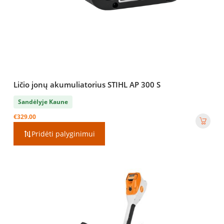
Ličio jonų akumuliatorius STIHL AP 300 S
Sandėlyje Kaune
€
329.00
Pridėti palyginimui