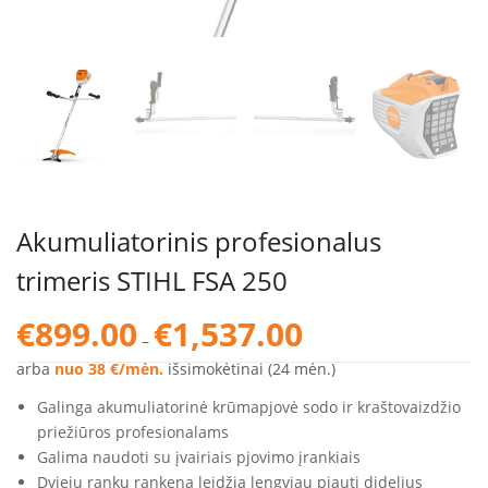
Akumuliatorinis profesionalus
trimeris STIHL FSA 250
Price
€
899.00
€
1,537.00
–
range:
€899.00
arba
nuo 38 €/mėn.
išsimokėtinai (24 mėn.)
through
Galinga akumuliatorinė krūmapjovė sodo ir kraštovaizdžio
€1,537.00
priežiūros profesionalams
Galima naudoti su įvairiais pjovimo įrankiais
Dviejų rankų rankena leidžia lengviau pjauti didelius