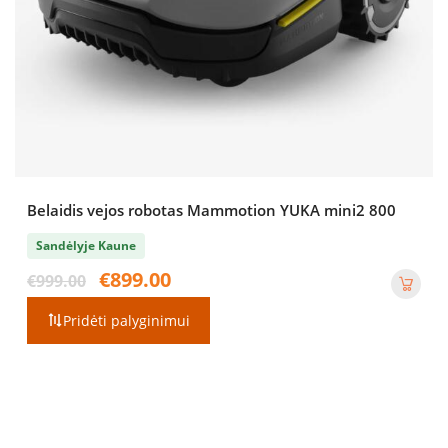
Belaidis vejos robotas Mammotion YUKA mini2 800
Sandėlyje Kaune
Original
Current
€
899.00
€
999.00
price
price
was:
is:
Pridėti palyginimui
€999.00.
€899.00.