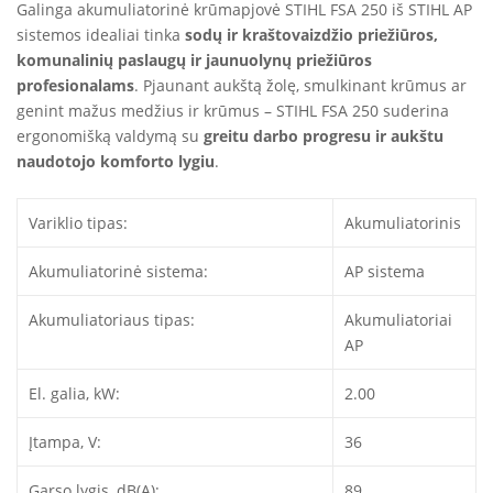
Galinga akumuliatorinė krūmapjovė STIHL FSA 250 iš
STIHL AP
sistemos
idealiai tinka
sodų ir kraštovaizdžio priežiūros,
komunalinių paslaugų ir jaunuolynų priežiūros
profesionalams
. Pjaunant aukštą žolę, smulkinant krūmus ar
genint mažus medžius ir krūmus – STIHL FSA 250 suderina
ergonomišką valdymą su
greitu darbo progresu ir aukštu
naudotojo komforto lygiu
.
Variklio tipas:
Akumuliatorinis
Akumuliatorinė sistema:
AP sistema
Akumuliatoriaus tipas:
Akumuliatoriai
AP
El. galia, kW:
2.00
Įtampa, V:
36
Garso lygis, dB(A):
89