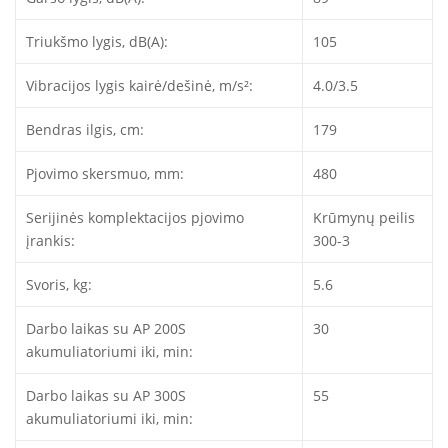
Triukšmo lygis, dB(A):
105
Vibracijos lygis kairė/dešinė, m/s²:
4.0/3.5
Bendras ilgis, cm:
179
Pjovimo skersmuo, mm:
480
Serijinės komplektacijos pjovimo
Krūmynų peilis
įrankis:
300-3
Svoris, kg:
5.6
Darbo laikas su AP 200S
30
akumuliatoriumi iki, min:
Darbo laikas su AP 300S
55
akumuliatoriumi iki, min: