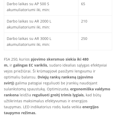
Darbo laikas su AP 500 S
65
akumuliatoriumi iki, min:
Darbo laikas su AR 2000 L
210
akumuliatoriumi iki, min:
Darbo laikas su AR 3000 L
250
akumuliatoriumi iki, min:
FSA 250, kurios
pjovimo skersmuo siekia iki 480
m,
ir
galingas
EC variklis,
sudaro idealias sąlygas efektyviai
vejos priežiūrai. Ši krūmapjovė pasižymi lengvumu ir
optimaliu balansu.
Dviejų rankų rankeną (pjovimo
svirtį)
galima patogiai reguliuoti be įrankių naudojant
sulankstomą spaustuką. Optimizuota,
ergonomiška valdymo
rankena
leidžia
reguliuoti greitį trimis lygiais,
kad būtų
užtikrintas maksimalus efektyvumas ir energijos
taupymas. LED indikatorius rodo, kada veikia
energijos
taupymo režimas.