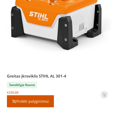
Greitas įkroviklis STIHL AL 301-4
Sandėlyje Kaune
€
339.00
Pridėti palyginimui