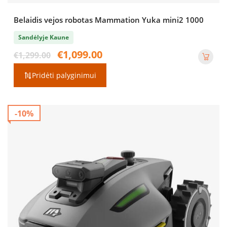
Belaidis vejos robotas Mammation Yuka mini2 1000
Sandėlyje Kaune
Original
Current
€
1,099.00
€
1,299.00
price
price
was:
is:
Pridėti palyginimui
€1,299.00.
€1,099.00.
-10%