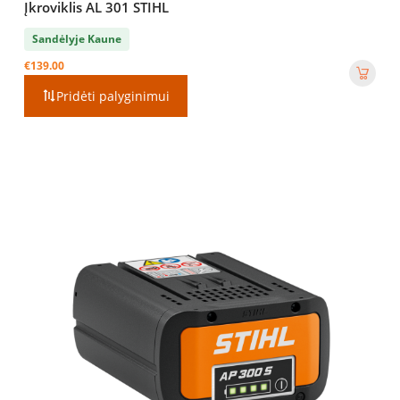
Įkroviklis AL 301 STIHL
Sandėlyje Kaune
€
139.00
Pridėti palyginimui