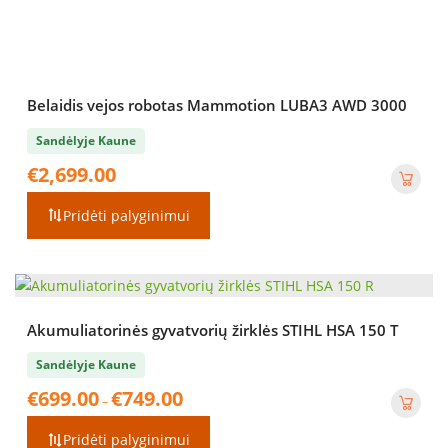
Belaidis vejos robotas Mammotion LUBA3 AWD 3000
Sandėlyje Kaune
€
2,699.00
Pridėti palyginimui
Akumuliatorinės gyvatvorių žirklės STIHL HSA 150 T
Sandėlyje Kaune
Price
€
699.00
€
749.00
–
range:
€699.00
Pridėti palyginimui