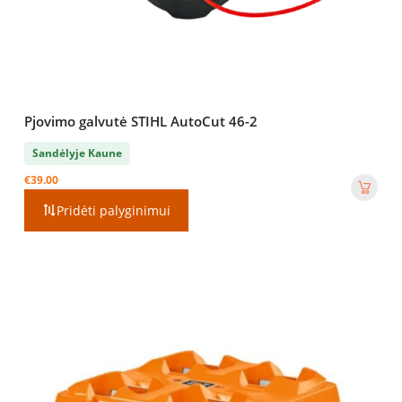
Pjovimo galvutė STIHL AutoCut 46-2
Sandėlyje Kaune
€
39.00
Pridėti palyginimui