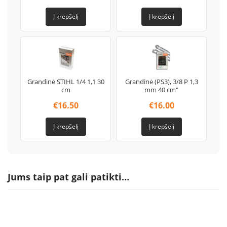
Į krepšelį
Į krepšelį
Grandinė STIHL 1/4 1,1 30
Grandinė (PS3), 3/8 P 1,3
cm
mm 40 cm"
€
16.50
€
16.00
Į krepšelį
Į krepšelį
Jums taip pat gali patikti…