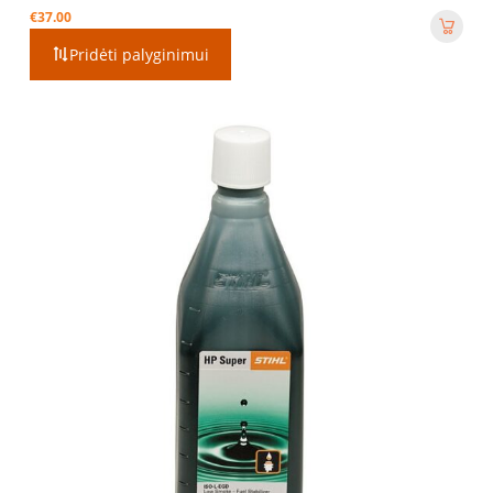
€
37.00
Pridėti palyginimui