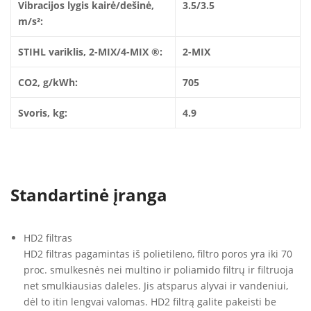
Vibracijos lygis kairė/dešinė,
3.5/3.5
m/s²:
STIHL variklis, 2-MIX/4-MIX ®:
2-MIX
CO2, g/kWh:
705
Svoris, kg:
4.9
Standartinė įranga
HD2 filtras
HD2 filtras pagamintas iš polietileno, filtro poros yra iki 70
proc. smulkesnės nei multino ir poliamido filtrų ir filtruoja
net smulkiausias daleles. Jis atsparus alyvai ir vandeniui,
dėl to itin lengvai valomas. HD2 filtrą galite pakeisti be