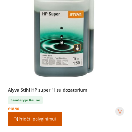
Alyva Stihl HP super 1l su dozatorium
Sandėlyje Kaune
€
18.90
Pridėti palyginimui