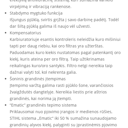
virpėjimą ir vibraciją rankenose.
Stabdymo mygtuko funkcija
Išjungus pjūklą, svirtis grįžta į savo darbinę padėtį. Todėl
dar šiltą pjūklą galima iš naujo vėl užvesti.
Kompensatorius
Karbiuratoriuje esantis kontroleris neleidžia kuro mišiniui
tapti per daug riebiu, kai oro filtras yra užterštas.
Paduodamas kuro kiekis nustatomas pagal patenkantį oro
kiekį, kuris ateina per oro filtrą. Taip užtikrinamas
reikalingas kuro/oro santykis. Filtro netgi nereikia taip
dažnai valyti tol, kol nekrenta galia.
Šoninis grandinės įtempimas
Įtempimo varžtą galima rasti pjūklo šone, varančiosios
žvaigždutės dangtelyje. Nereikia liestis prie aštrios
grandinės, kai norima ją įtempti.
“Ematic” grandinės tepimo sistema
Priklausomai nuo pjovimo įrangos ir medienos rūšies,
STIHL sistema „Ematic“ iki 50 % sumažina sunaudojamo
grandinių alyvos kiekį, palyginti su įprastinėmis pjovimo