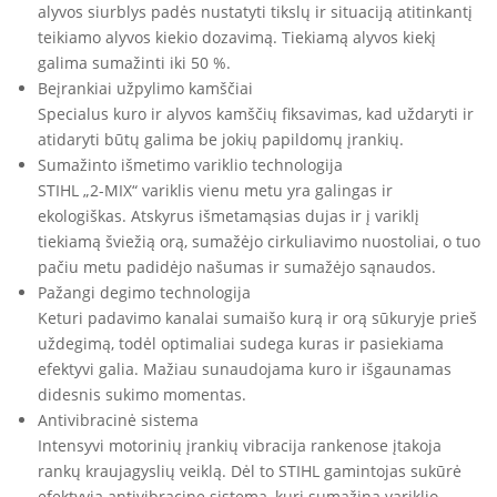
alyvos siurblys padės nustatyti tikslų ir situaciją atitinkantį
teikiamo alyvos kiekio dozavimą. Tiekiamą alyvos kiekį
galima sumažinti iki 50 %.
Beįrankiai užpylimo kamščiai
Specialus kuro ir alyvos kamščių fiksavimas, kad uždaryti ir
atidaryti būtų galima be jokių papildomų įrankių.
Sumažinto išmetimo variklio technologija
STIHL „2-MIX“ variklis vienu metu yra galingas ir
ekologiškas. Atskyrus išmetamąsias dujas ir į variklį
tiekiamą šviežią orą, sumažėjo cirkuliavimo nuostoliai, o tuo
pačiu metu padidėjo našumas ir sumažėjo sąnaudos.
Pažangi degimo technologija
Keturi padavimo kanalai sumaišo kurą ir orą sūkuryje prieš
uždegimą, todėl optimaliai sudega kuras ir pasiekiama
efektyvi galia. Mažiau sunaudojama kuro ir išgaunamas
didesnis sukimo momentas.
Antivibracinė sistema
Intensyvi motorinių įrankių vibracija rankenose įtakoja
rankų kraujagyslių veiklą. Dėl to STIHL gamintojas sukūrė
efektyvią antivibracinę sistemą, kuri sumažina variklio