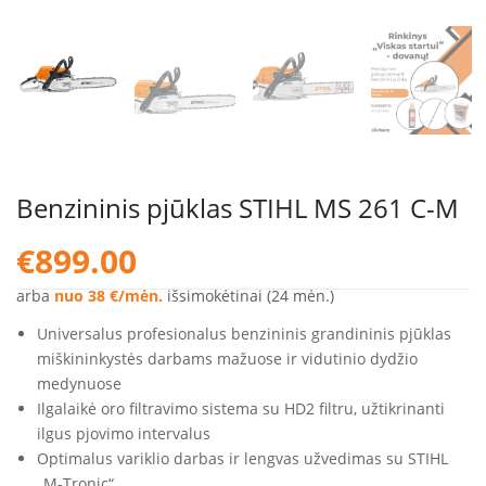
Benzininis pjūklas STIHL MS 261 C-M
€
899.00
arba
nuo 38 €/mėn.
išsimokėtinai (24 mėn.)
Universalus profesionalus benzininis grandininis pjūklas
miškininkystės darbams mažuose ir vidutinio dydžio
medynuose
Ilgalaikė oro filtravimo sistema su HD2 filtru, užtikrinanti
ilgus pjovimo intervalus
Optimalus variklio darbas ir lengvas užvedimas su STIHL
„M-Tronic“