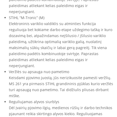
paleidimas atliekant kelias paleidimo eigas ir
neperjungiant.
STIHL “M-Tronic” (M)
Elektroninis variklio valdiklis su atminties funkcija
reguliuoja bet kokiame darbo etape uždegimo tašką ir kuro
dozavimą bei, atpažindamas neįšilusio / įšilusio variklio
paleidimą, užtikrina optimalią variklio galią, nuolatinį
maksimalių sūkių skaičių ir labai gerą pagreitį. Tik viena
paleidimo padėtis kombinuotoje svirtyje. Paprastas
paleidimas atliekant kelias paleidimo eigas ir
neperjungiant.
Veržlės su apsauga nuo pametimo
Keisdami pjovimo juostą, jūs nerizikuosite pamesti veržlių.
MS 261 yra pirmasis STIHL grandininis pjūklas kurio veržlės
turi apsaugą nuo pametimo. Tai didžiulis pliusas dirbant
miške.
Reguliujamas alyvos siurblys
Dėl įvairių pjovimo ilgių, medienos rūšių ir darbo technikos
pjaunant reikia skirtingo alyvos kiekio. Reguliuojamas