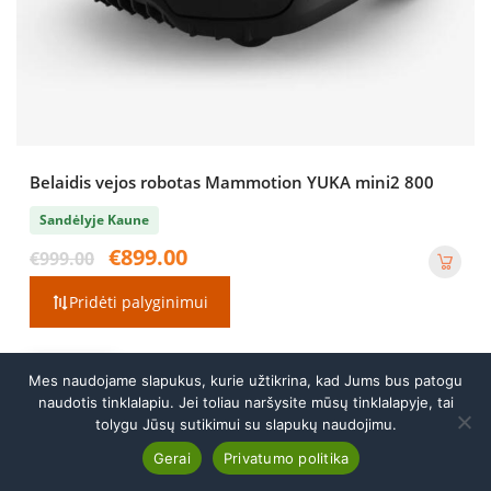
Belaidis vejos robotas Mammotion YUKA mini2 800
Sandėlyje Kaune
Original
Current
€
899.00
€
999.00
price
price
was:
is:
Pridėti palyginimui
€999.00.
€899.00.
Mes naudojame slapukus, kurie užtikrina, kad Jums bus patogu
Skambinti
naudotis tinklalapiu. Jei toliau naršysite mūsų tinklalapyje, tai
tolygu Jūsų sutikimui su slapukų naudojimu.
Benzininis pjūklas STIHL MS 261 C-M
Pasirinkti
Gerai
Privatumo politika
Atsisakyti sutarties
€
899.00