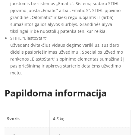
juostomis be sistemos „Ematic“. Sistemą sudaro STIHL
pjovimo juosta „Ematic“ arba „Ematic S“, STIHL pjovimo
grandinė „Oilomatic“ ir kiekį reguliuojantis ir (arba)
sumažintos galios alyvos siurblys. Grandinės alyva
tikslingai ir be nuostolių patenka ten, kur reikia.
STIHL “ElastoStart”
Užvedant dvitakčius vidaus degimo variklius, susidaro
didelis pasipriešinimas užvedimui. Specialios užvedimo
rankenos „ElastoStart“ slopinimo elementas sumažina šį
pasipriešinimą ir apkrovą starterio detalėms užvedimo
metu.
Papildoma informacija
Svoris
4-5 kg