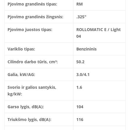
Pjovimo grandinės tipas:
RM
Pjovimo grandinės žingsnis:
.325″
Pjovimo juostos tipas:
ROLLOMATIC E / Light
04
Variklio tipas:
Benzininis
Cilindro darbo tūris, cm³:
50.2
Galia, kW/AG:
3.0/4.1
Svorio ir galios santykis,
1.6
kg/kW:
Garso lygis, dB(A):
104
Triukšmo lygis, dB(A):
116