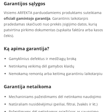
Garantijos sąlygos
Visiems ARFEKTA parduodamiems produktams suteikiama
oficiali gamintojo garantija
. Garantinis laikotarpis
pradedamas skaičiuoti nuo prekės įsigijimo datos, kurią
patvirtina pirkimo dokumentas (sąskaita faktūra arba kasos
čekis).
Ką apima garantija?
Gamyklinius defektus ir medžiagų broką
Netinkamą veikimą dėl gamybos klaidų
Nemokamą remontą arba keitimą garantiniu laikotarpiu
Garantija netaikoma
Mechaniniams pažeidimams dėl netinkamo naudojimo
Natūraliam nusidėvėjimui (peiliai, filtrai, žvakės ir kt.)
Pažeidimams dėl netinkamos priežiūros ar saugojimo