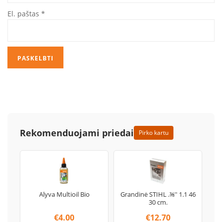
El. paštas
*
Rekomenduojami priedai
Pirko kartu
Alyva Multioil Bio
Grandinė STIHL .⅜'' 1.1 46
30 cm.
€
4.00
€
12.70