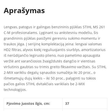
Aprašymas
Lengvas, patogus ir galingas benzininis pjūklas STIHL MS 261
C-M profesionalams. Lyginant su ankstesniu modeliu, šis
grandininis pjūklas pasižymi geresniu sukimo momentu ir
traukos jėga. Į serijinę komplektaciją įeina: lengvai valomas
HD2 filtras, alyvos kiekį reguliuojantis siurblys, amortizatorius
iš nerūdijančio legiruoto plieno, nuo pametimo apsaugota
veržlė ant varančiosios žvaigždutės dangčio ir vientisas
viršutinis gaubtas su trimis greito fiksavimo varžtais. Su STIHL
2-MIX varikliu degalų sąnaudos sumažėja iki 20 proc., o
išmetamųjų dujų kiekis – iki 50 proc., palyginti su tokios
pačios galios STIHL dvitakčiais varikliais be 2-MIX
technologijos.
Pjovimo juostos ilgis, cm:
37