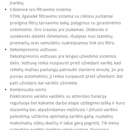
įrankių.
Cikloninė oro filtravimo sistema
STIHL ilgalaikė filtravimo sistema su ciklonu juntamai
prailgina filtrų tarnavimo laiką, palyginus su įprastinėmis
sistemomis. Oro srautas yra įsukamas. Didesnės ir
sunkesnės dalelės išmetamos. Išvalytas nuo stambių
priemaišų oras vamzdeliu nukreipiamas link oro filtro.
Dekompresinis vožtuvas
Dekompresinis vožtuvas yra lengvo užvedimo sistemos
dalis. Vožtuvą reikia nuspausti prieš užvedant variklį, kad
reikėtų mažiau pastangų patraukti starterio virvutę. Jis yra
pusiau automatinis, jį reikia nuspausti prieš užvedant, bet
pats užsidaro, kai variklis užsiveda.
Kombinuota svirtis
Elektroninis variklio valdiklis su atminties funkcija
reguliuoja bet kokiame darbo etape uždegimo tašką ir kuro
dozavimą bei, atpažindamas neįšilusio / įšilusio variklio
paleidimą, užtikrina optimalią variklio galią, nuolatinį
maksimalių sūkių skaičių ir labai gerą pagreitį. Tik viena
paleidimo padėtis kombinuotoje svirtyje. Paprastas