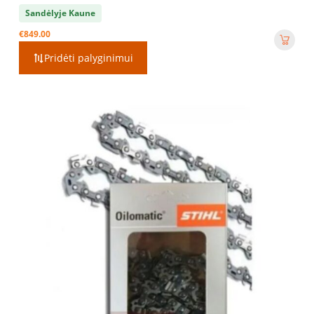
Sandėlyje Kaune
€
849.00
Pridėti palyginimui