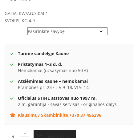
GALIA, KW/AG:
3.0/4.1
SVORIS, KG:
4.9
Variantai
Turime sandėlyje Kaune
Pristatymas 1–3 d. d.
Nemokamai (užsakymas nuo 50 €)
Atsiėmimas Kaune – nemokamai
Pramonės pr. 23 · I–V 9–18, VI 9–14
Oficialus STIHL atstovas nuo 1997 m.
2 m. garantija · savas servisas · originalios dalys
Klausimų? Skambinkite +370 37 456296
Į KREPŠELĮ