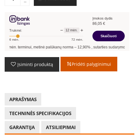
Įmokos dydis
86,05
€
−
+
12
mėn.
Trukmė:
Skaičiuoti
6
mėn.
72
mėn.
 metinė palūkanų norma –
12,90
%
, sutarties sudarymo mokestis -
3,00
%, mėnesio 
Pridėti palyginimui
Įsiminti produktą
APRAŠYMAS
TECHNINĖS SPECIFIKACIJOS
GARANTIJA
ATSILIEPIMAI