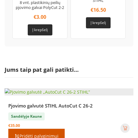
STIHL
8 vnt. plastikinių peilių
pjovimo galvai PolyCut 2-2
€
16.50
€
3.00
Į krepšelį
Į krepšelį
Jums taip pat gali patikti…
Pjovimo galvutė STIHL AutoCut C 26-2
Sandėlyje Kaune
€
35.00
Pridėti palyginimui