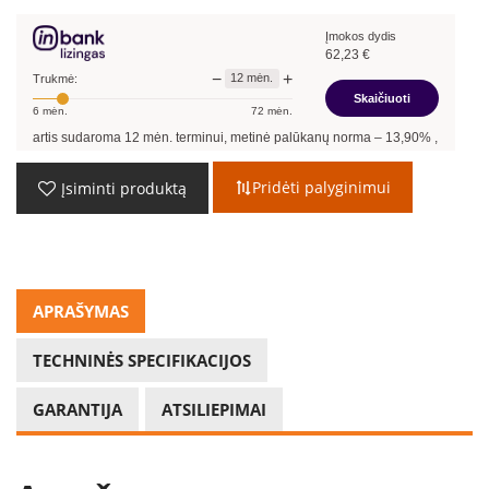
Įmokos dydis
62,23
€
−
+
12
mėn.
Trukmė:
Skaičiuoti
6
mėn.
72
mėn.
tis sudaroma
12
mėn. terminui, metinė palūkanų norma –
13,90
%
, sutarties sudary
Pridėti palyginimui
Įsiminti produktą
APRAŠYMAS
TECHNINĖS SPECIFIKACIJOS
GARANTIJA
ATSILIEPIMAI