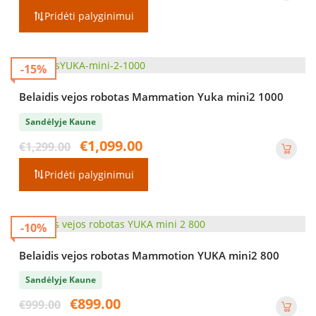
Pridėti palyginimui
-15%
Belaidis vejos robotas Mammation Yuka mini2 1000
Sandėlyje Kaune
Original
Current
€
1,099.00
€
1,299.00
price
price
was:
is:
Pridėti palyginimui
€1,299.00.
€1,099.00.
-10%
Belaidis vejos robotas Mammotion YUKA mini2 800
Sandėlyje Kaune
Original
Current
€
899.00
€
999.00
price
price