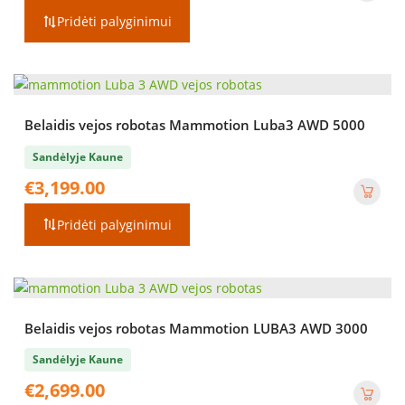
was:
is:
Pridėti palyginimui
€999.00.
€899.00.
Belaidis vejos robotas Mammotion Luba3 AWD 5000
Sandėlyje Kaune
€
3,199.00
Pridėti palyginimui
Belaidis vejos robotas Mammotion LUBA3 AWD 3000
Sandėlyje Kaune
€
2,699.00