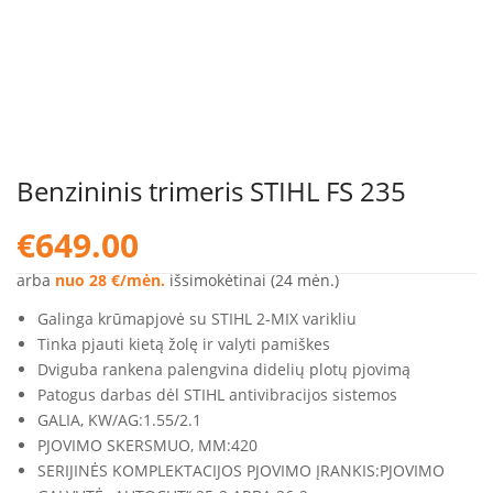
Benzininis trimeris STIHL FS 235
€
649.00
arba
nuo 28 €/mėn.
išsimokėtinai (24 mėn.)
Galinga krūmapjovė su STIHL 2-MIX varikliu
Tinka pjauti kietą žolę ir valyti pamiškes
Dviguba rankena palengvina didelių plotų pjovimą
Patogus darbas dėl STIHL antivibracijos sistemos
GALIA, KW/AG:
1.55/2.1
PJOVIMO SKERSMUO, MM:
420
SERIJINĖS KOMPLEKTACIJOS PJOVIMO ĮRANKIS:
PJOVIMO