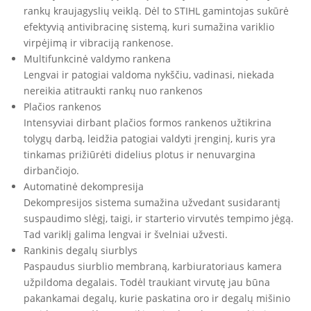
rankų kraujagyslių veiklą. Dėl to STIHL gamintojas sukūrė
efektyvią antivibracinę sistemą, kuri sumažina variklio
virpėjimą ir vibraciją rankenose.
Multifunkcinė valdymo rankena
Lengvai ir patogiai valdoma nykščiu, vadinasi, niekada
nereikia atitraukti rankų nuo rankenos
Plačios rankenos
Intensyviai dirbant plačios formos rankenos užtikrina
tolygų darbą, leidžia patogiai valdyti įrenginį, kuris yra
tinkamas prižiūrėti didelius plotus ir nenuvargina
dirbančiojo.
Automatinė dekompresija
Dekompresijos sistema sumažina užvedant susidarantį
suspaudimo slėgį, taigi, ir starterio virvutės tempimo jėgą.
Tad variklį galima lengvai ir švelniai užvesti.
Rankinis degalų siurblys
Paspaudus siurblio membraną, karbiuratoriaus kamera
užpildoma degalais. Todėl traukiant virvutę jau būna
pakankamai degalų, kurie paskatina oro ir degalų mišinio