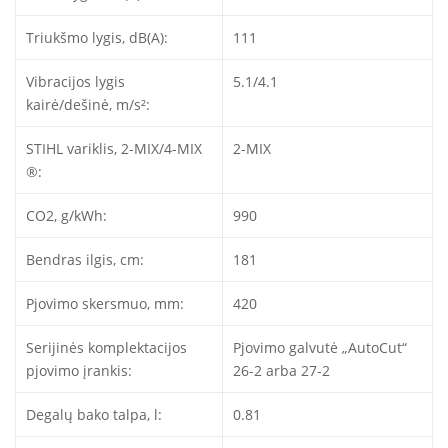
Triukšmo lygis, dB(A):
111
Vibracijos lygis
5.1/4.1
kairė/dešinė, m/s²:
STIHL variklis, 2-MIX/4-MIX
2-MIX
®:
CO2, g/kWh:
990
Bendras ilgis, cm:
181
Pjovimo skersmuo, mm:
420
Serijinės komplektacijos
Pjovimo galvutė „AutoCut“
pjovimo įrankis:
26-2 arba 27-2
Degalų bako talpa, l:
0.81