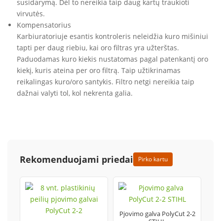
susidarymą. Dėl to nereikia taip daug kartų traukioti
virvutės.
Kompensatorius
Karbiuratoriuje esantis kontroleris neleidžia kuro mišiniui
tapti per daug riebiu, kai oro filtras yra užterštas.
Paduodamas kuro kiekis nustatomas pagal patenkantį oro
kiekį, kuris ateina per oro filtrą. Taip užtikrinamas
reikalingas kuro/oro santykis. Filtro netgi nereikia taip
dažnai valyti tol, kol nekrenta galia.
Rekomenduojami priedai
Pirko kartu
Pjovimo galva PolyCut 2-2