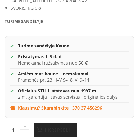
GALVUTĖ „AUTOCUT“ 25-2 ARBA 26-2
SVORIS, KG:
6.8
TURIME SANDĖLYJE
Turime sandėlyje Kaune
Pristatymas 1–3 d. d.
Nemokamai (užsakymas nuo 50 €)
Atsiėmimas Kaune – nemokamai
Pramonės pr. 23 · I–V 9–18, VI 9–14
Oficialus STIHL atstovas nuo 1997 m.
2 m. garantija · savas servisas · originalios dalys
Klausimų? Skambinkite +370 37 456296
Į KREPŠELĮ