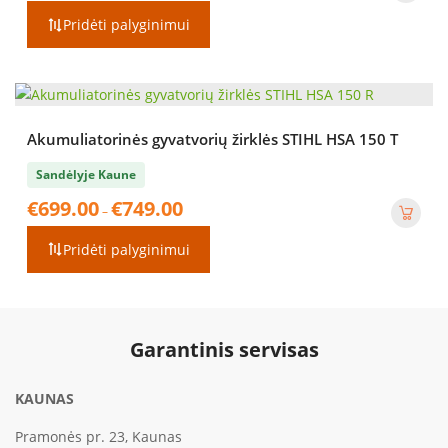
Pridėti palyginimui
Akumuliatorinės gyvatvorių žirklės STIHL HSA 150 T
Sandėlyje Kaune
Price
€
699.00
€
749.00
–
range:
€699.00
Pridėti palyginimui
through
€749.00
Garantinis servisas
KAUNAS
Pramonės pr. 23, Kaunas