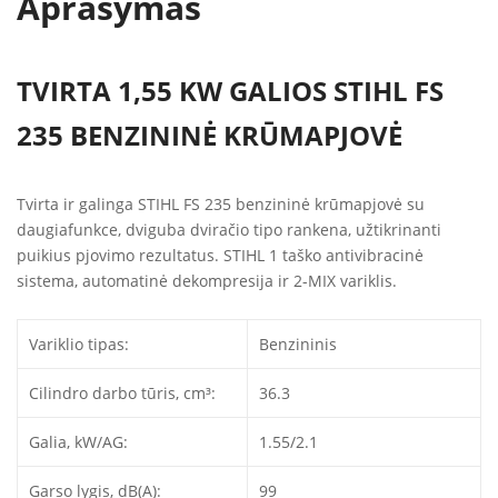
Aprašymas
TVIRTA 1,55 KW GALIOS STIHL FS
235 BENZININĖ KRŪMAPJOVĖ
Tvirta ir galinga STIHL FS 235 benzininė krūmapjovė su
daugiafunkce, dviguba dviračio tipo rankena, užtikrinanti
puikius pjovimo rezultatus. STIHL 1 taško antivibracinė
sistema, automatinė dekompresija ir 2-MIX variklis.
Variklio tipas:
Benzininis
Cilindro darbo tūris, cm³:
36.3
Galia, kW/AG:
1.55/2.1
Garso lygis, dB(A):
99