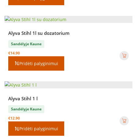
Alyva Stihl 1l su dozatorium
Sandėlyje Kaune
€
14.90
Pridėti palyginimui
Alyva Stihl 1 l
Sandėlyje Kaune
€
12.90
Pridėti palyginimui