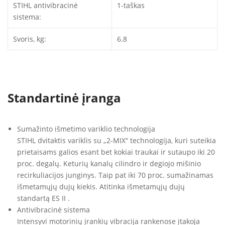
STIHL antivibracinė
1-taškas
sistema:
Svoris, kg:
6.8
Standartinė įranga
Sumažinto išmetimo variklio technologija
STIHL dvitaktis variklis su „2-MIX“ technologija, kuri suteikia
prietaisams galios esant bet kokiai traukai ir sutaupo iki 20
proc. degalų. Keturių kanalų cilindro ir degiojo mišinio
recirkuliacijos junginys. Taip pat iki 70 proc. sumažinamas
išmetamųjų dujų kiekis. Atitinka išmetamųjų dujų
standartą ES II .
Antivibracinė sistema
Intensyvi motorinių įrankių vibracija rankenose įtakoja