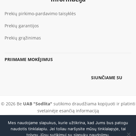
Prekių pirkimo-pardavimo taisyklės
Prekių garantijos
Prekių grąžinimas
PRIIMAME MOKĖJIMUS
SIUNČIAME SU
© 2026 Be
UAB "Sodlita"
sutikimo draudžiama kopijuoti ir platinti
svetainėje esančią informaciją
Mes naudojame slapukus, kurie užtikrina, kad Jums bus patogu
Skambinti
PARDUOTUVĖ IR SERVISAS
DARBO LAIKAS
naudotis tinklalapiu. Jei toliau naršysite mūsų tinklalapyje, tai
tolygu Jūsų sutikimui su slapukų naudojimu.
KAUNE
I–V 9:00–18:00 · VI 9:00–