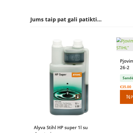
Jums taip pat gali patikti…
Pjovi
26-2
Sandė
€
35.00
P
Alyva Stihl HP super 1l su