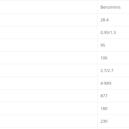
Benzininis
28.4
0.95/1.3
95
106
2.7/2.7
4-MIX
877
180
230