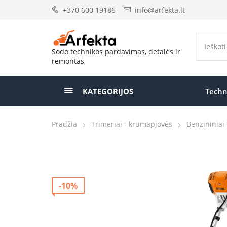
+370 600 19186
info@arfekta.lt
Sodo technikos pardavimas, detalės ir
remontas
KATEGORIJOS
Techn
Pradžia
Trimeriai - krūmapjovės
Benzininiai 
-10%