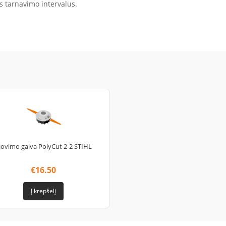
us tarnavimo intervalus.
jovimo galva PolyCut 2-2 STIHL
€
16.50
Į krepšelį