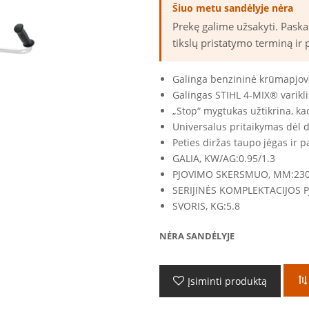
Šiuo metu sandėlyje nėra
Prekę galime užsakyti. Pask
tikslų pristatymo terminą ir 
Galinga benzininė krūmapjovė
Galingas STIHL 4-MIX® varikli
„Stop“ mygtukas užtikrina, ka
Universalus pritaikymas dėl d
Peties diržas taupo jėgas ir 
GALIA, KW/AG:
0.95/1.3
PJOVIMO SKERSMUO, MM:
23
SERIJINĖS KOMPLEKTACIJOS P
SVORIS, KG:
5.8
NĖRA SANDĖLYJE
Įsiminti produktą