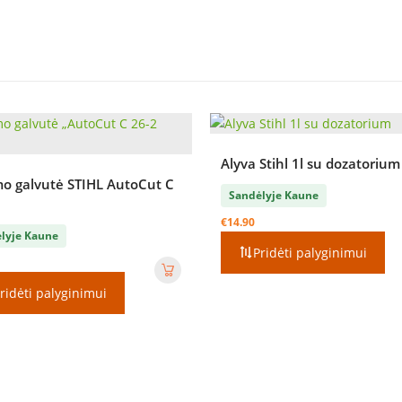
Alyva Stihl 1l su dozatorium
mo galvutė STIHL AutoCut C
Sandėlyje Kaune
€
14.90
lyje Kaune
Pridėti palyginimui
ridėti palyginimui