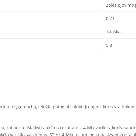
Žolės pjovimo 
0.71
1-taškas
5.8
ina tolygų darbą, leidžia patogiai valdyti įrenginį, kuris yra tinkam
a, kai norite išlaikyti aukštus rezultatus. 4-Mix variklis, kuris naudoja
čio variklio savybėmis. STIHL 4-Mix technologija pasižymi greita ak