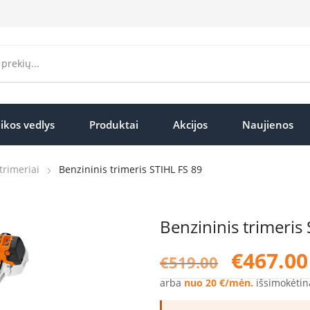
ikos vedlys
Produktai
Akcijos
Naujienos
trimeriai
Benzininis trimeris STIHL FS 89
Benzininis trimeris
Original
€
467.00
€
519.00
price
was:
arba
nuo 20 €/mėn.
išsimokėtin
€519.00.