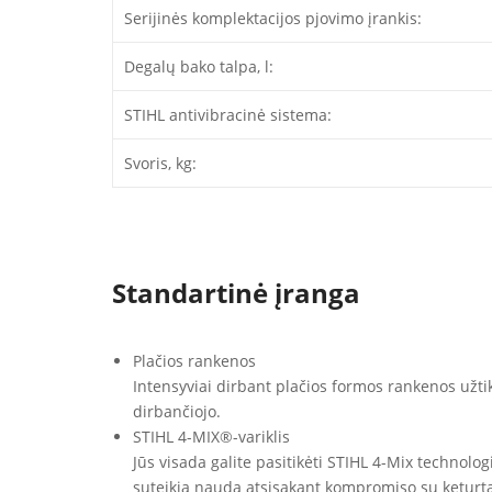
Serijinės komplektacijos pjovimo įrankis:
Degalų bako talpa, l:
STIHL antivibracinė sistema:
Svoris, kg:
Standartinė įranga
Plačios rankenos
Intensyviai dirbant plačios formos rankenos užtikr
dirbančiojo.
STIHL 4-MIX®-variklis
Jūs visada galite pasitikėti STIHL 4-Mix technologij
suteikia naudą atsisakant kompromiso su keturtak