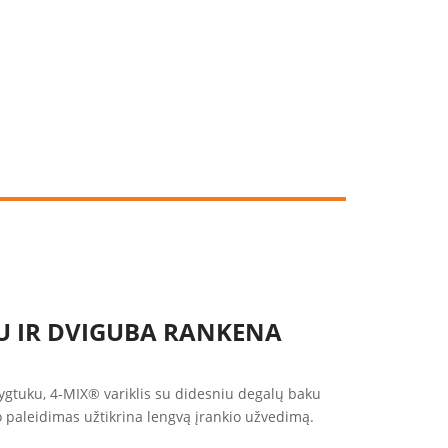
IU IR DVIGUBA RANKENA
ygtuku, 4-MIX® variklis su didesniu degalų baku
o paleidimas užtikrina lengvą įrankio užvedimą.