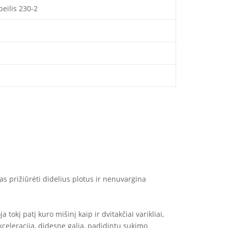
peilis 230-2
as prižiūrėti didelius plotus ir nenuvargina
 tokį patį kuro mišinį kaip ir dvitakčiai varikliai,
celeracija, didesne galia, padidintu sukimo