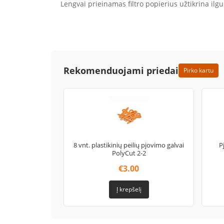
Lengvai prieinamas filtro popierius užtikrina ilg
Rekomenduojami priedai
Pirko kartu
8 vnt. plastikinių peilių pjovimo galvai
P
PolyCut 2-2
€
3.00
Į krepšelį