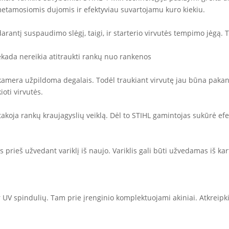
tamosiomis dujomis ir efektyviau suvartojamu kuro kiekiu.
tį suspaudimo slėgį, taigi, ir starterio virvutės tempimo jėgą. Tad
iekada nereikia atitraukti rankų nuo rankenos
mera užpildoma degalais. Todėl traukiant virvutę jau būna pakank
oti virvutės.
takoja rankų kraujagyslių veiklą. Dėl to STIHL gamintojas sukūrė efe
prieš užvedant variklį iš naujo. Variklis gali būti užvedamas iš ka
 UV spindulių. Tam prie įrenginio komplektuojami akiniai. Atkreipk