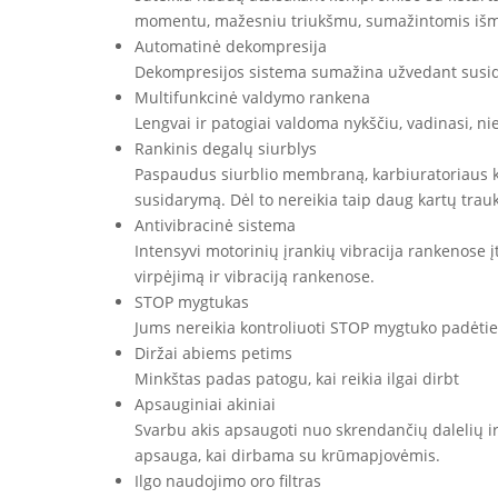
momentu, mažesniu triukšmu, sumažintomis išme
Automatinė dekompresija
Dekompresijos sistema sumažina užvedant susidaran
Multifunkcinė valdymo rankena
Lengvai ir patogiai valdoma nykščiu, vadinasi, n
Rankinis degalų siurblys
Paspaudus siurblio membraną, karbiuratoriaus ka
susidarymą. Dėl to nereikia taip daug kartų trauki
Antivibracinė sistema
Intensyvi motorinių įrankių vibracija rankenose į
virpėjimą ir vibraciją rankenose.
STOP mygtukas
Jums nereikia kontroliuoti STOP mygtuko padėties 
Diržai abiems petims
Minkštas padas patogu, kai reikia ilgai dirbt
Apsauginiai akiniai
Svarbu akis apsaugoti nuo skrendančių dalelių ir
apsauga, kai dirbama su krūmapjovėmis.
Ilgo naudojimo oro filtras