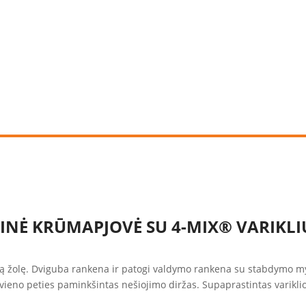
NINĖ KRŪMAPJOVĖ SU 4-MIX® VARIKL
etą žolę. Dviguba rankena ir patogi valdymo rankena su stabdymo m
 vieno peties paminkšintas nešiojimo diržas. Supaprastintas varikli