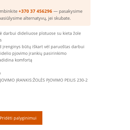
ambinkite
+370 37 456296
— pasakysime
pasiūlysime alternatyvų, jei skubate.
 darbui dideliuose plotuose su kieta žole
s
d įrenginys būtų iškart vėl paruoštas darbui
idelio pjovimo įrankių pasirinkimo
padidina komfortą
0
JOVIMO ĮRANKIS:
ŽOLĖS PJOVIMO PEILIS 230-2
Pridėti palyginimui