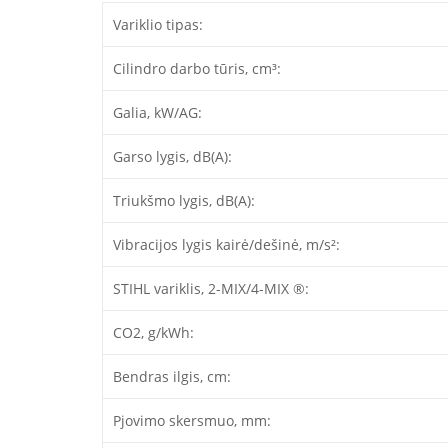
Variklio tipas:
Cilindro darbo tūris, cm³:
Galia, kW/AG:
Garso lygis, dB(A):
Triukšmo lygis, dB(A):
Vibracijos lygis kairė/dešinė, m/s²:
STIHL variklis, 2-MIX/4-MIX ®:
CO2, g/kWh:
Bendras ilgis, cm:
Pjovimo skersmuo, mm: