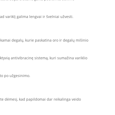
 variklį galima lengvai ir švelniai užvesti.
amai degalų, kurie paskatina oro ir degalų mišinio
ktyvią antivibracinę sistemą, kuri sumažina variklio
rto po užgesinimo.
ite dėmesį, kad papildomai dar reikalinga veido