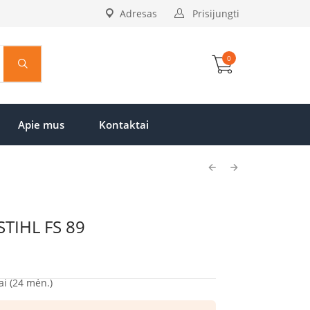
Adresas
Prisijungti
0
Apie mus
Kontaktai
 STIHL FS 89
Current
price
is:
ai (24 mėn.)
€467.00.